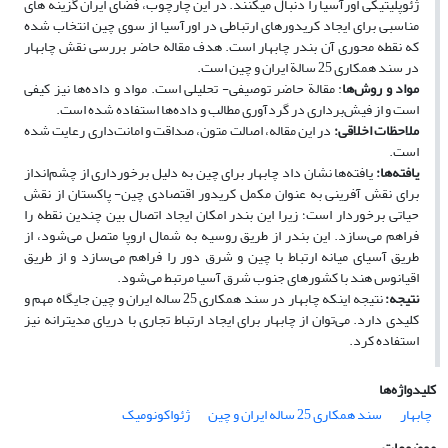
ژئوپلیتیکی اورآسیا را دنبال می­کنند. در این چارچوب، فضای ایران گزینه ­های
مناسبی برای ایجاد کریدورهای ارتباطی در اورآسیا از سوی چین انتخاب شده
که نقطه محوری آن بندر چابهار است. هدف مقاله حاضر بررسی نقش چابهار
در سند همکاری 25 سالة ایران و چین است.
مواد و روش‌ها
: مقالة حاضر توصیفی- تحلیلی است. مواد و داده‌ها نیز کیفی
است و از فیش‌برداری در گردآوری مطالب و داده‌ها استفاده ‌شده است.
ملاحظات اخلاقی
:
در این مقاله، اصالت متون، صداقت و امانت‌داری رعایت شده
است.
یافته‌ها
:
یافته‌ها نشان داد چابهار برای چین به ­دلیل برخورداری از چشم‌انداز
برای نقش آفرینی به­ عنوان مکمل کریدور اقتصادی چین- پاکستان از نقش
حیاتی برخوردار است؛ زیرا این بندر امکان ایجاد اتصال بین چندین نقطه را
فراهم می‌سازد. این بندر از طریق روسیه به شمال اروپا متصل می‌شود، از
طریق آسیای میانه ارتباط با چین و شرق دور را فراهم می‌سازد و از طریق
اقیانوس هند با کشور‌های جنوب شرق آسیا مرتبط می‌شود.
نتیجه
:
نتیجه اینکه چابهار در سند همکاری 25 ساله ایران و چین جایگاه مهم و
کلیدی دارد. می‌توان از چابهار برای ایجاد ارتباط تجاری با دریای مدیترانه نیز
استفاده کرد.
کلیدواژه‌ها
چابهار
سند همکاری 25 ساله ایران و چین
ژئواکونومیک
موضوعات