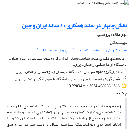
نقش چابهار در سند همکاری 25 ساله ایران و چین
نوع مقاله : پژوهشی
نویسندگان
3
2
1
محمد شهرکی
منصور تاجری
پرویز رضا میر لطفی
1
دانشجوی دکتری علوم سیاسی مسائل ایران ، گروه علوم سیاسی، واحد زاهدان،
دانشگاه آزاد اسلامی، زاهدان، ایران.
2
استادیار گروه علوم سیاسی، دانشگاه سیستان و بلوچستان، زاهدان، ایران
3
دانشیار گروه جامعه شناسی سیاسی، دانشگاه علوم پزشکی، زاهدان، ایران
10.22034/ejs.2024.460266.1816
چکیده
زمینه و هدف
:
در دو دهه اخیر دو کشور چین با رشد اقتصادی بالا و حجم
بزرگ اقتصادی و تجارت گسترده با طرح ابر پروژۀ ابتکاری کمربند و جاده به ­
دنبال نظام جدیدی از روابط قدرت و مناسبات بین­ الملل است. این کشور با
اتخاذ استراتژی ژئواکونومیک سیاست اتصال و دسترسی به حوزه ­های