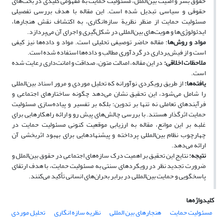
حقوق بشر و امنیت بین‌الملل، مسئولیت حمایت به مفهومی کلیدی در بحث‌های
حقوقی و سیاسی تبدیل شده است. این مقاله با هدف بررسی تفصیلی
مسئولیت حمایت از منظر نظریة سازه‌انگاری، به اکتشاف نقش هنجارها،
ایدئولوژی‌ها و هویت‌های بین‌المللی در شکل‌گیری و اجرای آن می‌پردازد.
مواد و روش‌ها
: مقاله حاضر توصیفی تحلیلی است. مواد و داده‌ها نیز کیفی
است و از فیش‌برداری در گردآوری مطالب و داده‌ها استفاده‌ شده است.
ملاحظات اخلاقی
:
در این مقاله، اصالت متون، صداقت و امانت‌داری رعایت شده
است.
یافته‌ها
:
از طریق رویکردی نوآورانه که تحلیل موردی و مرور اسناد بین‌المللی
را شامل می‌شود، این تحقیق نشان می‌دهد چگونه ساختارهای اجتماعی و
فرآیندهای تعاملی نه­ تنها بر تدوین؛ بلکه بر تفسیر و پیاده‌سازی مسئولیت
حمایت اثرگذار هستند. با بررسی چالش‌های پیش رو و ارائه راهکارهایی برای
غلبه بر این موانع، مقاله به ارزیابی موقعیت کنونی مسئولیت حمایت در
چهارچوب نظام بین‌المللی پرداخته و پیشنهادهایی برای بهبود اثربخشی آن
ارائه می‌دهد.
نتیجه
:
نتایج این تحقیق بر اهمیت درک سازه‌های اجتماعی در حقوق بین‌الملل و
ضرورت تجدید نظر در رویکردهای سنتی به مسئولیت حمایت، با هدف ارتقای
پاسخ­گویی و حمایت بین‌المللی در برابر بحران‌های انسانی تأکید می‌کنند.
کلیدواژه‌ها
مسئولیت حمایت
هنجارهای بین المللی
نظریه سازه انگاری
تحلیل موردی