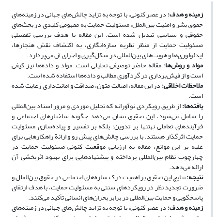
زمینه و هدف
:
در عصر کنونی، با توجه به تزاید چالش‌های جهانی در زمینه‌های
حقوق بشر و امنیت بین‌الملل، مسئولیت حمایت به مفهومی کلیدی در بحث‌های
حقوقی و سیاسی تبدیل شده است. این مقاله با هدف بررسی تفصیلی
مسئولیت حمایت از منظر نظریه سازه‌انگاری، به اکتشاف نقش هنجارها،
ایدئولوژی‌ها و هویت‌های بین‌المللی در شکل‌گیری و اجرای آن می‌پردازد.
مواد و روش‌ها
: مقاله حاضر توصیفی تحلیلی است. مواد و داده‌ها نیز کیفی
است و از فیش‌برداری در گردآوری مطالب و داده‌ها استفاده‌ شده است.
ملاحظات اخلاقی
:
در این مقاله، اصالت متون، صداقت و امانت‌داری رعایت شده
است.
یافته‌ها
:
از طریق رویکردی نوآورانه که تحلیل موردی و مرور اسناد بین‌المللی
را شامل می‌شود، این تحقیق نشان می‌دهد چگونه ساختارهای اجتماعی و
فرآیندهای تعاملی نه­تنها بر تدوین؛ بلکه بر تفسیر و پیاده‌سازی مسئولیت
حمایت اثرگذار هستند. با بررسی چالش‌های پیش رو و ارائة راهکارهایی برای
غلبه بر این موانع، مقاله به ارزیابی موقعیت کنونی مسئولیت حمایت در
چهارچوب نظام بین‌المللی پرداخته و پیشنهادهایی برای بهبود اثربخشی آن
ارائه می‌دهد.
نتیجه
:
نتایج این تحقیق بر اهمیت درک سازه‌های اجتماعی در حقوق بین‌الملل و
ضرورت تجدید نظر در رویکردهای سنتی به مسئولیت حمایت، با هدف ارتقای
پاسخ­گویی و حمایت بین‌المللی در برابر بحران‌های انسانی تأکید می‌کنند.
زمینه و هدف
:
در عصر کنونی، با توجه به تزاید چالش‌های جهانی در زمینه‌های