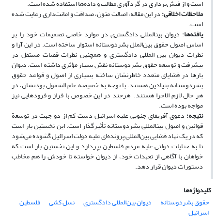
است و از فیش‌برداری در گردآوری مطالب و داده‌ها استفاده‌ شده است.
ملاحظات اخلاقی
:
در این مقاله، اصالت متون، صداقت و امانت‌داری رعایت شده
است.
یافته‌ها
: دیوان بین­المللی دادگستری در موارد خاصی تصمیمات خود را بر
اساس اصول حقوق بین‌الملل بشردوستانه استوار ساخته است. در این آرا و
نظرات دیوان بین­ المللی دادگستری و هم­چنین نظرات قضات مستقل در
پیشرفت و توسعه حقوق بشردوستانه نقش بسیار مؤثری داشته است. دیوان
بارها در قضایای متعدد خاطرنشان ساخته بسیاری از اصول و قواعد حقوق
بشردوستانه بنیادین هستند. با توجه به خصیصه عام­ الشمول بودنشان، در
هر حال لازم ­الاجرا هستند. هرچند در این خصوص با فراز و فرودهایی نیز
مواجه بوده است.
نتیجه:
دعوی آفریقای جنوبی علیه اسرائیل دست کم از دو جهت در توسعة
قوانین و اصول بین­المللی بشردوستانه تأثیرگذار است. این نخستین بار است
که در یک نهاد قضایی بین‌المللی پرونده‌ای علیه دولت اسرائیل گشوده می‌شود
تا به جنایات دولتی علیه مردم فلسطین بپردازد و این نخستین بار است که
خواهان با آگاهی از تعهدات خود، از دیوان خواسته تا خودش را هم مخاطب
دستورات دیوان قرار دهد.
کلیدواژه‌ها
حقوق بشردوستانه
دیوان بین‌المللی دادگستری
نسل کشی
فلسطین
اسرائیل