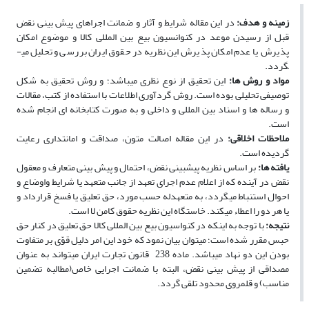
زمینه و هدف:
در این مقاله شرایط و آثار و ضمانت اجراهای پیش ­بینی نقض
قبل از رسیدن موعد در کنوانسیون بیع بین­ المللی کالا و موضوع امکان
پذیرش یا عدم امکان پذیرش این نظریه در حقوق ایران بررسی و تحلیل می­
گردد.
مواد و روش ­ها:
این تحقیق از نوع نظری می­باشد؛ و روش تحقیق به شکل
توصیفی تحلیلی بوده است. روش گردآوری اطلاعات با استفاده از کتب، مقالات
و رساله­ ها و اسناد بین ­المللی و داخلی و به صورت کتابخانه ­ای انجام شده
است.
ملاحظات اخلاقی:
در این مقاله اصالت متون، صداقت و امانت­داری رعایت
گردیده است.
یافته­ ها:
بر اساس نظریه پیش­بینی نقض، احتمال و پیش بینی متعارف و معقول
نقض در آینده که از اعلام عدم اجرای تعهد از جانب متعهد یا شرایط واوضاع و
احوال استنباط می­گردد، به متعهدله حسب مورد، حق تعلیق یا فسخ قرارداد و
یا هر دو را اعطاء می­کند. خاستگاه این نظریه حقوق کامن لا است.
نتیجه:
با توجه به اینکه در کنواسیون بیع بین­ المللی کالا حق تعلیق در کنار حق
حبس مقرر شده است؛ می­توان بیان نمود که خود این امر دلیل قوّی بر متفاوت
بودن این دو نهاد می­باشد. ماده 238 قانون تجارت ایران می­تواند به عنوان
مصداقی از پیش ­بینی نقض، البته با ضمانت اجرایی خاص(مطالبه تضمین
مناسب) و قلمروی محدود تلقی گردد.