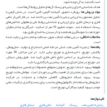
است که باید به آن توجه شود.
هدف شناسایی اجزای زنجیره و ریسک آن‌ها و تحلیل روابط آن‌ها است.
مواد و روش­ ها
: رویکرد تحقیق، آمیخته (کیفی-کمی) است. در بخش کیفی با
تحلیل مضمون به ارزیابی زنجیره تأمین نفت پرداخته شد. در فاز کمی از دلفی
فازی و دیمتل فازی برای ارزیابی و شناسایی روابط علی و معلولی شاخص‌های
ریسک استفاده شد. نمونه تحقیق 16 نفر از اساتید، خبرگان و صاحب‌نظران
حوزه نفت با نمونه‌گیری هدفمند و تا رسیدن به اشباع نظری بود.
ملاحظات اخلاقی:
در این مقاله، اصالت متون، صداقت و امانت‌داری رعایت شده
است.
یافته‌ها:
زنجیره تأمین نفت شش مرحله اصلی استخراج و تولید، حمل‌ونقل،
پالایش، توزیع، ذخیره‌سازی و توزیع نهایی دارد. در این مراحل، 38 مورد
ریسک شناسایی و بر اساس نتایج دلفی فازی تایید شد. طبق روش دیمتل،
جزء توزیع در میان اجزای زنجیره، بیشترین اثرگذاری را دارد.
نتیجه‌:
بهبود خدمات توزیع، تحویل به‌موقع محصولات و تضمین عدم وقفه در
تأمین نفت برای مشتریان از اهمیت بالایی برخوردار است. عواملی مانند توزیع
بهینه، بهبود شبکه حمل‌ونقل، کاهش ضایعات و خسارات در فرآیند
حمل‌ونقل و استفاده از تکنولوژی‌های مناسب برای رصد و کنترل ترکیبات نفتی
موجب بهبود کیفیت و کارآیی توزیع است.
کلیدواژه‌ها
زنجیره تامین نفت
ریسک
آمیخته
دلفی فازی
دیمتل فازی