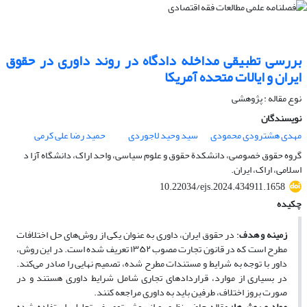
بررسی تطبیقی مداخله دادگاه در روند داوری در حقوق
ایران و ایالات متحده آمریکا
نوع مقاله : پژوهشی
نویسندگان
مهدی هشترودی محمودی
سید وحید لاجوردی
حمید رضا علی کرمی
گروه حقوق خصوصی، دانشکدة حقوق و علوم سیاسی، واحد اراک، دانشگاه آزا د
اسلامی، اراک، ایران.
10.22034/ejs.2024.434911.1658
چکیده
زمینه و هدف
: در حقوق ایران، داوری به ­عنوان یکی از روش‌های حل اختلافات
مطرح است که در قانون تجارت مصوب ۱۳۵۲ تعریف شده است. در این روش،
داور با توجه به شرایط و مستندات مطرح­ شده، تصمیم نهایی را صادر می‌کند.
در بسیاری از موارد، قراردادهای تجاری شامل شرایط داوری هستند و در
صورت بروز اختلاف، طرفین باید به داوری مراجعه کنند.
مواد و روش‌ها
: مقاله حاضر نظری و از روش توصیفی تحلیلی استفاده شده