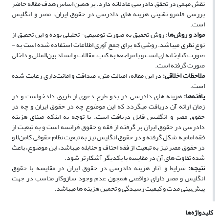
نقش مهمی در تحقق دادرسی عادلانه دارد. بر همین اساس هدف مقاله حاضر
بررسی قلمرو تقنینی هزینه­ های دادرسی در حقوق ایران، مصر و انگلیس
است.
مواد و روش‌ها
: ‌روش تحقیق به­ صورت توصیفی- تحلیلی بوده و این تحقیق از
نوع نظری می‏باشد. روشی که برای جمع ‏آوری اطلاعات استفاده شده است به ­
صورت کتاب­خانه ‏ای است و با مراجعه به کتب، مقالات و اسناد بین‌المللی و داخلی
صورت گرفته است.
ملاحظات اخلاقی
:
در این مقاله، اصالت متن، صداقت و امانت‌داری رعایت شده
است.
یافته‌ها
:
هزینه­ های دادرسی در بدو طرح دعوی از طریق دادخواست و در
زمان ارائه آن دریافت می­گردد که این موضوع چه در حقوق ایران و چه در
حقوق مصر و انگلیس قابل دریافت است. با توجه به اینکه مبنای هزینه
دادرسی در حقوق ایران بر گرفته از فقه و حقوق فرانسه است و به تبعیت از
فقه امامیه شکل گرفته و در حقوق انگلیس نیز به تبعیت نظام حقوقی کامن‌لا و
در حقوق مصر نیز به تبعیت از فقه احناف و حنابله می­باشد، این موضوع، باعث
شده تفاوت ­های آن در مقایسه با یکدیگر آشکارتر شود.
نتیجه
‌:
شرایط و آثار هزینه دادرسی در حقوق ایران در مقایسه با حقوق
انگلیس و مصر دارای نواقصی هم­چون عدم وجود سازوکار مناسب در جهت
پیش‌بینی مدت و کیفیت رسیدگی و تخمین هزینه­ ها می­باشد.
کلیدواژه‌ها