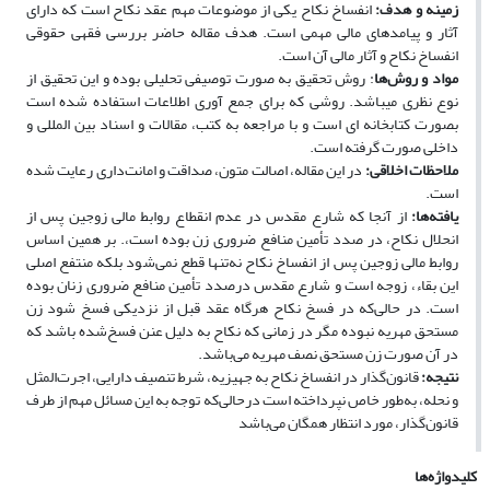
زمینه و هدف:
انفساخ نکاح یکی از موضوعات مهم عقد نکاح است که دارای
آثار و پیامدهای مالی مهمی است. هدف مقاله حاضر بررسی فقهی حقوقی
انفساخ نکاح و آثار مالی آن است.
مواد و روش‌ها
: ‌روش تحقیق به صورت توصیفی تحلیلی بوده و این تحقیق از
نوع نظری می‏باشد. روشی که برای جمع‏ آوری اطلاعات استفاده شده است
بصورت کتابخانه ‏ای است و با مراجعه به کتب، مقالات و اسناد بین ­المللی و
داخلی صورت گرفته است.
ملاحظات اخلاقی:
در این مقاله، اصالت متون، صداقت و امانت‌داری رعایت شده
است.
یافته‌ها:
از آنجا که شارع مقدس در عدم انقطاع روابط مالی زوجین پس از
انحلال نکاح، در صدد تأمین منافع ضروری زن بوده است،. بر همین اساس
روابط مالی زوجین پس از انفساخ نکاح نه‌تنها قطع نمی‌شود بلکه منتفع اصلی
این بقاء، زوجه است و شارع مقدس درصدد تأمین منافع ضروری زنان بوده
است. در حالی‌که در فسخ نکاح هرگاه عقد قبل از نزدیکی فسخ شود زن
مستحق مهریه نبوده مگر در زمانی که نکاح به دلیل عنن فسخ‌شده باشد که
در آن صورت زن مستحق نصف مهریه می‌باشد.
نتیجه:
قانون‌گذار در انفساخ نکاح به جهیزیه، شرط تنصیف دارایی، اجرت‌المثل
و نحله، به‌طور خاص نپرداخته است درحالی‌که توجه به این مسائل مهم از طرف
قانون‌گذار، مورد انتظار همگان می‌باشد
کلیدواژه‌ها