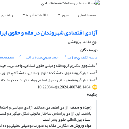
صفحه اصلی
مرور
اطلاعات نشریه
راهنمای 
آزادی اقتصادی شهروندان در فقه و حقوق ایران
نوع مقاله : پژوهشی
نویسندگان
2
1
قاسم انتظاری فرزقی
احمد فدوی بنده قرائی
سیدمحسن 
1
دانشجوی دکتری گروه فقه و مبانی حقوق اسلامی، واحد تربت حیدری
2
استادیار گروه حقوق، دانشکده علوم اجتماعی، دانشگاه پیام نور، ته
3
استادیار گروه فقه و مبانی حقوق اسلامی، واحد تربت حیدریه، دانش
10.22034/ejs.2024.400748.1464
چکیده
زمینه و هدف:
آزادی اقتصادی همانند آزادی سیاسی و اجتماع
باشند. این آزادی براساس ساختار قانونی شکل می­گیرد و کسب د
اسناد بین­ المللی حقوق بشر است.
مواد و روش­ ها:
نگارش مقاله به صورت توصیفی تحلیلی بوده است 