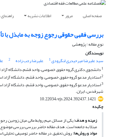
صفحه اصلی
مرور
اطلاعات نشریه
راهنمای 
بررسی فقهی حقوقی رجوع زوجه به مابذل با تأک
نوع مقاله : پژوهشی
نویسندگان
2
1
سید علیرضا میرحیدری لنگرودی
علیرضا رجب زاده
عل
1
دانشجوی دکتری گروه حقوق خصوصی، واحد قشم،دانشگاه آزاد اس
2
استادیار مدعو گروه حقوق خصوصی، واحد قشم، دانشگاه آزاد اسل
3
استادیار مدعو گروه حقوق خصوصی، واحد قشم، دانشگاه آزاد اسل
شهرقدس، ایران.
10.22034/ejs.2024.392437.1421
چکیده
زمینه و هدف:
یکی از مسائل مهم روابط مالی میان زوجین رجو
مبتلا‌ به جامعه است. هدف مقاله حاضر بررسی بررسی موضوع م
مواد و روش‌ها:
روش تحقیق در مقاله حاضر توصیفی تحلیلی است.