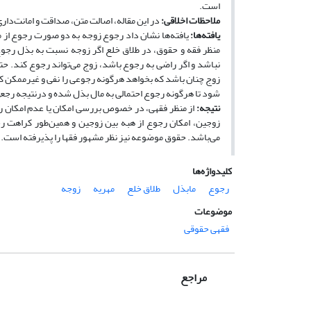
است.
ملاحظات اخلاقی:
در این مقاله، اصالت متن، صداقت و امانت‌دا
یافته‌ها:
یافته‌ها نشان داد رجوع زوجه به دو صورت رجوع از ما
منظر فقه و حقوق، در طلاق خلع اگر زوجه نسبت به بذل رجوع
نباشد و اگر راضی به رجوع باشد، زوج می‌تواند رجوع کند. 
زوج چنان باشد که بخواهد هرگونه رجوعی را نفی و غیرممکن کن
شود تا هرگونه رجوع احتمالی به مال بذل شده و درنتیجه رجعی
نتیجه‌:
از منظر فقهی، در خصوص بررسی امکان یا عدم امکان رجو
زوجین، امکان رجوع از هبه بین زوجین و همین‌طور کراهت رج
می‌باشد. حقوق موضوعه نیز نظر مشهور فقها را پذیرفته است..
کلیدواژه‌ها
رجوع
مابذل
طلاق خلع
مهریه
زوجه
موضوعات
فقهی حقوقی
مراجع