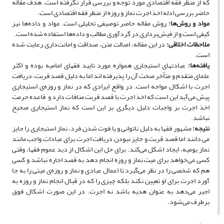
که از منظر فقه اقتصادی مورد توجه و بررسی قرار نگرفته است. هدف مقاله
حاضر بررسی ادله اخذ اجرت نماز و روزه از منظر فقه اقتصادی است.
مواد و روش‌ها:
روش مقاله حاضر توصیفی تحلیلی است. مواد و داده‌ها نیز
کیفی است و از فیش‌برداری در گردآوری مطالب و داده‌ها استفاده‌ شده است.
ملاحظات اخلاقی:
در این مقاله، اصالت متن، صداقت و امانت‌داری رعایت شده
است.
یافته‌ها:
عبادت­های استیجاری همواره مورد تایید فقهای امامیه بوده و اکثر
علمای متقدم و متأخر صحت آن را پذیرفته­ اند اما به دلیل قصد قربت، دریافت
اجرت با اشکال مواجه است. در واقع ایرادی که در نماز و روزه‌ی استیجاری
پیش می‌آید این است که اخذ اجرت با قصد قربت منافات دارد و قاعده حرمت
اخذ اجرت بر واجبات دلیل دیگری بر این است که نماز استیجاری صحیح
نباشد.
نتیجه‌:
مشهور فقها به دلیل ناتوانی و یا فوت شدن فرد، نماز استیجاری را جایز
می دانند اما قصد قربت و جایز نبودن دریافت اجرت برای عبادات واجب مانند
نماز یومیه، ایجاد اشکل می‌کند. برای حل این اشکال از دید عموم فقها، وقتی
کسی می‌خواهد برای میت نماز و روزه‌ انجام دهد به ‌قصد اجاره نباشد و کسی
هم که شخصی را در نظر می‌گیرد تا اعمال عبادی و نماز و روزه‌ی میتی را به‌ جا
آورد اجرت برای او تعیین نکند بلکه چیزی را که در قبال انجام نماز و روزه به
اجیر می‌دهد به ‌عنوان هدیه باشد نه اجرت. در این صورت اشکال فوق
برطرف می‌شود.