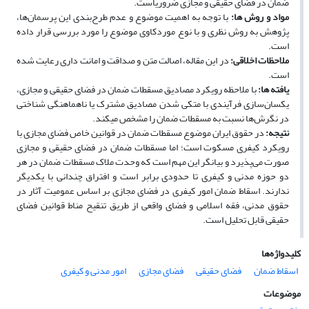
ضمان در فضای حقیقی و مجازی ضروری­است.
مواد و روش ­ها
:
با توجه به اهمیت موضوع و عدم طرح‌بندی این پرسمان‌ها،
پژوهش به روش نظری و با نوع موردکاوی موضوع را مورد بررسی قرار داده
است.
ملاحظات اخلاقی
:
در این مقاله، اصالت متن و صداقت و امانت داری رعایت شده
است.
یافته­ ها
:
با ملاحظه رویکرد مصادیق مسقطات ضمان در فضای حقیقی و مجازی،
یکسان‌سازی فرآیندی با متکی شدن مصادیق مشترک یا ناهماهنگی شناختی
در نگرش‌ها نسبت به‌ مسقطات ضمان را مشخص می­کند.
نتیجه
:
در حقوق ایران موضوع مسقطات ضمان در قوانین خاص فضای مجازی با
رویکرد کیفری مسکوت است؛ اما مسقطات ضمان در فضای حقیقی و مجازی
صورت می‌پذیرد و بیانگر این مهم است که وحدت ملاک مسقطات ضمان در هر
دو حوزه مدنی و کیفری تا حدودی برابر است و افتراق چندانی با یکدیگر
ندارند. اسقاط ضمان امور کیفری در فضای مجازی بر اساس عمومیت آثار در
حقوق مدنی، فقه اسلامی و فضای واقعی از طریق تنقیح مناط قوانین فضای
حقیقی قابل تحلیل است.
کلیدواژه‌ها
اسقاط ضمان
فضای حقیقی
فضای مجازی
امور مدنی و کیفری
موضوعات