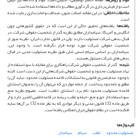
است و از فیش‌برداری در گردآوری مطالب و داده‌ها استفاده ‌شده است.
ملاحظات اخلاقی
:
در این مقاله، اصالت متون، صداقت و امانت‌داری رعایت شده
است.
یافته‌ها
: یافته‌های تحقیق حاکی از این است که در حقوق کشورهایی چون
انگلیس و آمریکا، سهامداران مطابق نظریه گذر از شخصیت حقوقی شرکت، در
قبال بدهی شرکت مسئولیت دارند؛ ولی در قانون تجارت ایران، نظریه عبور از
شخصیت حقوقی شرکت مورد توجه قرار نگرفته است. با وجود این،
سهامداران بر اساس سهام اسمی­ شان طبق نظریه مسئولیت مدنی در قبال
بدهی­ های شرکت مسئول هستند.
نتیجه:
گذر از شخصیت حقوقی شرکت راهکاری برای مقابله با سوءاستفاده از
نهاد مسئولیت محدود و شخصیت حقوقی شرکت‌هایی از این‌ دست است. البته
با وجود عدم تصریح قانونی به استثنائات قاعده مسئولیت محدود، نباید آن را
مطلق و نامحدود پنداشت. از جمله مواردی که می‌توان آن را به‌عنوان استثنای
قاعده مسئولیت محدود نام برد، استثنای «تقلب» است. مفهوم نظریه منع
سوءاستفاده از حق و منع «حیله و تقلب» ریشه در قاعده فقهی لاضرر دارد و از
طریق ماده 132 قانون مدنی و دیگر موادی که به نظر ماده 132 بر آن‌ها سایه
افکنده است در نظام حقوقی ایران انعکاس یافته است.
کلیدواژه‌ها
مسئولیت محدود
تقلب
سهام
سهامدار