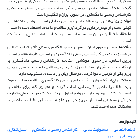
ممکن است دچار خطا شود و همین امر منجر به خسارت به یکی از طرفین دعوا
گردد. هدف مقاله حاضر بررسی تأثیر تخلف انتظامی بر مسئولیت مدنی
کارشناس رسمی دادگستری در حقوق ایران و انگلیس است.
مواد و روش‌ها
:
روش مقاله حاضر توصیفی تحلیلی است. مواد و داده‌ها نیز
کیفی است و از فیش‌برداری در گردآوری مطالب و داده‌ها استفاده‌شده است.
ملاحظات اخلاقی
:
در این مقاله، اصالت متون، صداقت و امانت‌داری رعایت شده
است.
یافته‌ها
:
هم در حقوق ایران و هم در حقوق انگلیس، مبنای تأثیر تخلف انتظامی
بر مسئولیت مدنی کارشناس رسمی دادگستری براساس نظریه­ تقصیر است.
براین اساس، در حقوق دوکشور، چنان­چه کارشناس رسمی دادگستری با
ارتکاب تخلف ناشی از عمد یا سهل‌انگاری و بی‌مبالاتی باعث ایجاد ضرر و زیان
برای یکی از طرفین دعوا گردد، در قبال زیان وارد شده، مسئولیت دارد.
نتیجه
‌:
برای این­که بتوان از کارشناسی رسمی دادگستری مطالبه خسارت نمود
باید تخلف یا تقصیر کارشناس اثبات گردد و معیاری که برای تخلف یا
تقصیرکارشناس وجود دارد درواقع تجاوز از رفتار یک شخص حرفه‌ای متعارف
در آن رشته می‌باشد. از این‌رو در این مقوله اثبات این تخلف یا تقصیر با
مشکلاتی همراه می‌باشد.
کلیدواژه‌ها
تخلف انتظامی
مسئولیت مدنی
کارشناس رسمی دادگستری
سهل‌انگاری
بی‌مبالاتی
ضرر