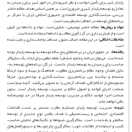
پایدار شهر برای تأمین خواست و نظر شهروندان در امور شهر برای رسیدن به
تعادل و توسعه پایدار شهری ضروری است. بر همین اساس هدف مقاله حاضر
بررسی سیاست‌گذاری توسعه اقتصادی جمهوری اسلامی ایران با تمرکز بر
برنامه‌های توسعه در حفاظت محیط‌زیست است.
مواد و روش‌ها
: مقاله حاضر توصیفی- تحلیلی است. مواد و داده‌ها نیز کیفی
است و از فیش‌برداری در گردآوری مطالب و داده‌ها استفاده‌ شده است.
ملاحظات اخلاقی
:
در این مقاله، اصالت متون، صداقت و امانت‌داری رعایت شده
است.
یافته‌ها
:
. در حقوق ایران در برنامه‌های پنج ساله توسعه به توسعه پایدار توجه
شده است. می‌توان برنامه پنجم و ششم را نقطه عطفی برای ایجاد یک سازوکار
مناسب برای رسیدن به توسعة پایدار دانست. در کل، برنامه‌های توسعه به­
دلیل فقدان وجود نظام برنامه‌ریزی مطلوب، هماهنگ و بهینه و نبود ارتباط
منسجم و نهادینه بین برنامه‌ریزی، سیاست‌گذاری و بودجه‌­ریزی، صرفاً
مجموعه‌ای از احکام کلی، اهداف آرمانی را به تصویر می‌کشد. آنچه مهم است
ضمانت اجرای قواعد و اصول حاکم بر مدیریت توسعه پایدار است. بدون
ضمانت اجرا، قواعد حاکم بر مدیریت توسعه پایدار صرفاً در حد توصیه‌نامه
باقی خواهد ماند.
نتیجه:
مدیریت توسعه پایدار مستلزم نظارت مستمر بر
شدت اقدامات
اقتصادی، اجتماعی و زیست‌محیطی با هدف یافتن نوع جدیدی از
توسعة
سالم‌تر و بلندمدت است. به‌کارگیری شیوه‌ها و تکنیک‌های تحلیلی مناسب،
کسب و استفاده از اطلاعات خوب، به‌کارگیری چارچوب‌ها و دستورالعمل‌های