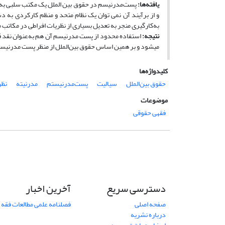
یافته‌ها
:
پست‌مدرنیسم در حقوق بین­ الملل یک مکتب سلبی به‌حس
و از برآیند آن نمی ­توان یک نظام متحد و منظم کارکردی به ­د
به‌کارگیری منجر به تعدیل بسیاری از نظریات افراطی در مکات
نتیجه
‌:
استفاده محدود از پست ­مدرنیسم آن‌ هم به‌عنوان نقد ق
می­شود و بر همین اساس حقوق بین‌الملل از منظر پست‌ مدرنیسم
کلیدواژه‌ها
حقوق بین‌الملل
سیالیت
پست‌مدرنیستم
مدرنیته
نظر
موضوعات
فقهی حقوقی
دسترسی سریع
آخرین اخبار
صفحه اصلی
فصلنامه علمی مطالعات فقه 
درباره نشریه