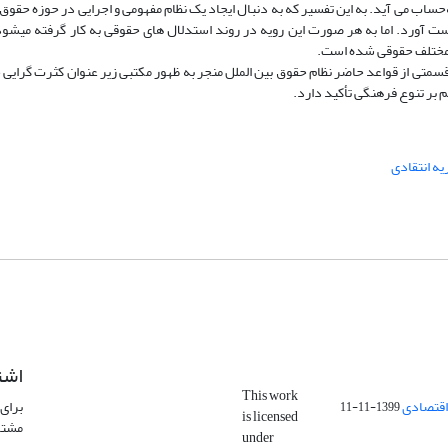
اب می ­آید. به این تفسیر که به­ دنبال ایجاد یک نظام مفهومی و اجرایی در حوزه حقو
ست آورد. اما به هر صورت این رویه در روند استدلال­ های حقوقی به ­کار گرفته می­شود
ب مختلف حقوقی شده است.
سمتی از قواعد حاضر نظام حقوق بین الملل منجر به ­ظهور مکتبی زیر ­عنوان کثرت ­گرایی
 بر تنوع فرهنگی تأکید دارد.
یه انتقادی
اشت
This work
اقتصادی
برای 
1399-11-11
is licensed
مشتر
under