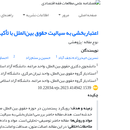
صفحه اصلی
مرور
اطلاعات نشریه
راهنمای 
اعتباربخشی به سیالیت حقوق بین‌الملل با تأک
نوع مقاله : پژوهشی
نویسندگان
2
1
نسرین حیدرزاده نجف آباد
حسین رستم زاد
احسان
1
دانشجوی دکتری حقوق بین الملل، واحد مراغه، دانشگاه آزاد اسلام
2
استادیار گروه حقوق بین الملل، واحد تهران مرکزی، دانشگاه آزاد ا
3
استادیار گروه حقوق بین الملل، واحد مراغه، دانشگاه آزاد اسلامی،
10.22034/ejs.2023.414942.1539
چکیده
زمینه و هدف
:
رویکرد پست­مدرن در­ حوزه حقوق بین­ الملل م
خدشه است. هدف مقاله حاضر بررسی اعتباربخشی به سیالیت حق
مواد و روش‌ها
: مقاله حاضر توصیفی-تحلیلی است. مواد و داده‌
ملاحظات اخلاقی
:
در این مقاله، اصالت متون، صداقت و امانت‌د