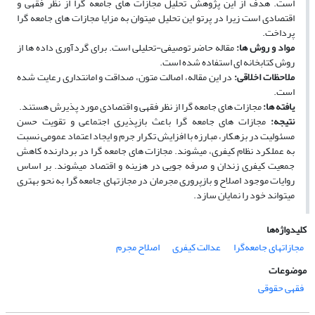
است. هدف از این پژوهش تحلیل مجازات­ های جامعه ­گرا از نظر فقهی و
اقتصادی است زیرا در پرتو این تحلیل می­توان به مزایا مجازات­ های جامعه ­گرا
پرداخت.
مواد و روش­ ها
:
مقاله حاضر توصیفی-تحلیلی است. برای گرد­آوری داده­ ها از
روش کتاب­خانه ­ای استفاده شده است.
ملاحظات اخلاقی
:
در این مقاله، اصالت متون، صداقت و امانت­داری رعایت شده
است.
یافته­ ها
:
مجازات­ های جامعه ­گرا از نظر فقهی و اقتصادی مورد پذیرش هستند.
نتیجه
:
مجازات­ های جامعه گرا باعث بازپذیری اجتماعی و تقویت حسن
مسئولیت در بزه­کار، مبارزه با افزایش تکرار جرم و ایجاد اعتماد عمومی نسبت
به عملکرد نظام کیفری، می­شوند. مجازات­ های جامعه ­گرا در بردارنده کاهش
جمعیت کیفری زندان و صرفه­ جویی در هزینه و اقتصاد می­شوند. بر اساس
روایات موجود اصلاح و بازپروری مجرمان در مجازت­های جامعه ­گرا به­ نحو بهتری
می­تواند خود را نمایان سازد.
کلیدواژه‌ها
مجازاتهای جامعه‌گرا
عدالت کیفری
اصلاح مجرم
موضوعات
فقهی حقوقی