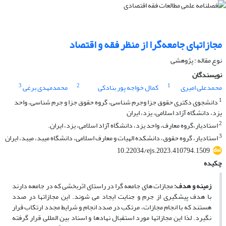
مجازاتهای جامعه‌گرا از منظر فقه و اقتصاد
نوع مقاله : پژوهشی
نویسندگان
3
2
1
محمدعلی امیری
کمال خواجه پور بنادکی
محمدمهدی برغی
1
دانشجوی دکتری حقوق جزا وجرم شناسی، گروه حقوق جزا و جرم شناسی، واحد
یزد، دانشگاه آزاد اسلامی، یزد، ایران
2
استادیار،گروه معارف، واحد یزد، دانشگاه آزاد اسلامی، یزد، ایران.
3
استادیار، گروه حقوق، دانشکده الهیات و معارف اسلامی، دانشگاه میبد، میبد، ایران
10.22034/ejs.2023.410794.1509
چکیده
زمینه و هدف
:
مجازات­ های جامعه­ گرا در راستای اثربخشی که در جامعه دارند
با هدف پیش­گیری از جرم و جنایت ایجاد می شوند. این مجازات­ها در صدد
هستند که با انجام مجازات، مرتکب در صدد انجام و شرایط مجدد ارتکاب قرار
نگیرد. لذا این مجازات­ها مورد استقبال نهادها و اسناد بین ­المللی قرار گرفته