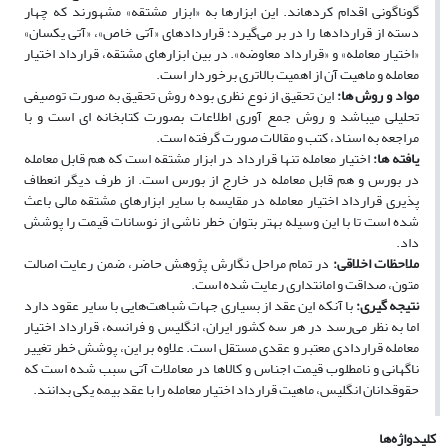
گوناگونی اقدام کرده­اند. این ابزارها به «ابزار مشتقه» مشهورند که چهار
دسته از قراردادها را در بر می‌گیرد؛ قراردادهای «آتی خاص»، «آتی یکسان»
«اختیار معامله» و «قرارداد معاوضه». در بین ابزارهای مشتقه، قرارداد اختیار
معامله و ماهیت آن از اهمیت بالاتری برخوردار است.
مواد و روش ­ها:
این تحقیق از نوع نظری بوده ‌روش تحقیق به صورت توصیفی
تحلیلی می‏باشد و روش جمع ‏آوری اطلاعات بصورت کتابخانه‏ ای است و با
مراجعه به اسناد، کتب و مقالات صورت گرفته است.
یافته ­ها:
اختیار معامله تنها قرارداد در ابزار مشتقه است که هم قابل معامله
در بورس و هم قابل معامله در خارج از بورس است. از طرف دیگر انعطاف
پذیری قرارداد اختیار معامله در مقایسه با سایر ابزارهای مشتقه مالی باعث
شده است تا با این وسیله بهتر بتوان خطر ناشی از نوسانات قیمت را پوشش
داد.
ملاحظات اخلاقی
:
در تمام مراحل نگارش پژوهش حاضر، ضمن رعایت اصالت
متون، صداقت و امانت­داری رعایت شده است.
نتیجه­ گیری:
با آنکه این عقد از بسیاری جهات شباهت‌هایی با سایر عقود دارد
اما به نظر می‌رسد در هر سه کشور ایران، انگلیس و فرانسه، قرارداد اختیار
معامله قراردادی معتبر و عقدی مستقل است. علاوه بر این، پوشش خطر تغییر
ناگهانی و نامطلوب قیمت اجناس و کالاها در معاملات آتی سبب شده است که
حقوقدانان انگلیس، ماهیت قرارداد اختیار معامله را با عقد بیمه یکی بدانند.
کلیدواژه‌ها