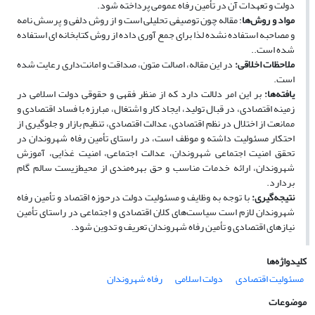
دولت و تعهدات آن در تأمین رفاه عمومی پرداخته شود.
مواد و روش‌ها
: مقاله چون توصیفی تحلیلی است و از روش دلفی و پرسش نامه
و مصاحبه استفاده نشده لذا برای جمع آوری داده از روش کتابخانه ای استفاده
شده است..
ملاحظات اخلاقی:
در این مقاله، اصالت متون، صداقت و امانت‌داری رعایت شده
است.
یافته‌ها:
بر این امر دلالت دارد که از منظر فقهی و حقوقی دولت اسلامی در
زمینه اقتصادی، در قبال تولید، ایجاد کار و اشتغال، مبارزه با فساد اقتصادی و
ممانعت از اختلال در نظم اقتصادی، عدالت اقتصادی، تنظیم بازار و جلوگیری از
احتکار مسئولیت داشته و موظف است، در راستای تأمین رفاه شهروندان در
تحقق امنیت اجتماعی شهروندان، عدالت اجتماعی، امنیت غذایی، آموزش
شهروندان، ارائه خدمات مناسب و حق بهره‌مندی از محیط‌زیست سالم گام
بردارد.
نتیجه‌گیری:
با توجه به وظایف و مسئولیت دولت درحوزه اقتصاد و تأمین رفاه
شهروندان لازم است سیاست‌های کلان اقتصادی و اجتماعی در راستای تأمین
نیازهای اقتصادی و تأمین رفاه شهروندان تعریف و تدوین شود.
کلیدواژه‌ها
مسئولیت اقتصادی
دولت اسلامی
رفاه شهروندان
موضوعات