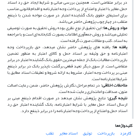
در برابر متقاضی است. همچنین بررسی مبانی و شرایط ایجاد حق رد اسناد
حمل مغایر با اعتبار و امتناع از پرداخت وجه اعتبارنامه و اقدام قانونی مناسب
برای استیفای حقوق بانک گشاینده اعتبار در صورت مواجه شدن با ذینفع
متقلب در چهارچوب پژوهش حاضر می باشد.
مواد و روش­ ها:
این تحقیق از نوع نظری بوده ‌روش تحقیق به صورت توصیفی
تحلیلی می‏باشد و روش جمع‏آوری اطلاعات بصورت کتابخانه ‏ای است و با مراجعه
به اسناد، کتب و مقالات صورت گرفته است.
یافته­ ها:
یافته های پژوهش حاضر نشان می­دهد، حق بازپرداخت وجه
اعتبارنامه و حق وثیقه بر اسناد حمل و کالای اعتبار به منظور تضمین
بازپرداخت مطالبات بانک از جمله مهمترین حقوق بانک گشاینده اعتبار در برابر
متقاضی است. از سوی دیگر تعهد قطعی برگشت ناپذیر بانک در برابر ذینفع
مبنی بر پرداخت وجه اعتبار، مشروط به ارائه شروط و تعلیقات اسناد مطابق با
شرایط اعتبارنامه است.
ملاحظات اخلاقی
:
در تمام مراحل نگارش پژوهش حاضر، ضمن رعایت اصالت
متون، صداقت و امانت­داری رعایت شده است.
نتیجه­ گیری:
نتایج پژوهش نشان می­دهد در صورت اقدام ذینفع مبنی بر
ارسال اسناد حمل مغایر با شرایط اعتبارنامه، بانک گشاینده اعتبار حق رد
اسناد حمل و امتناع از پرداخت وجه اعتبارنامه را در برابر ذینفع دارد.
کلیدواژه‌ها
کارمزد
بازپرداخت
توثیق
اسناد مغایر
تقلب