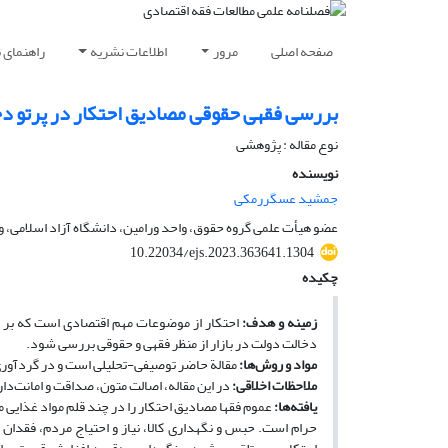
صفحه اصلی
مرور
اطلاعات نشریه
راهنمای 
بررسی فقهی حقوقی مصادیق احتکار در پرتو دخ
نوع مقاله : پژوهشی
نویسنده
جمشید عسگررمکی
عضو هیأت علمی گروه حقوق، واحد ورامین، دانشگاه آزاد اسلامی، ور
10.22034/ejs.2023.363641.1304
چکیده
زمینه و هدف:
احتکار از موضوعات مهم اقتصادی است که بر نظ
دخالت دولت در بازار از منظر فقهی و حقوقی بررسی شود.
مواد و روش‌ها:
مقالة حاضر توصیفی-تحلیلی است و در گردآوری د
ملاحظات اخلاقی:
در این مقاله، اصالت متون، صداقت و امانت‌د
یافته‌ها:
عموم فقها مصادیق احتکار را در چند قلم مواد غذایی م
حرام است. حبس و نگه­داری کالا، نیاز و احتیاج مردم، فقدا