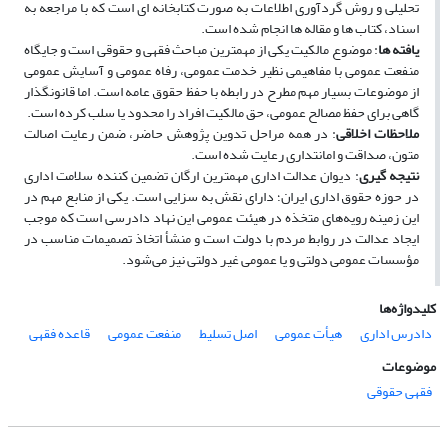
تحلیلی و روش گرد‏آوری اطلاعات به ­صورت کتاب­خانه‏ ای است که با مراجعه به
اسناد، کتاب­ ها و مقاله­ ها انجام شده است.
یافته­ ها
: موضوع مالکیت یکی از مهم­ترین مباحث فقهی و حقوقی است و جایگاه
منفعت عمومی با مفاهیمی نظیر خدمت عمومی، رفاه عمومی و آسایش عمومی
از موضوعات بسیار مهم مطرح در رابطه با حفظ حقوق عامه است. اما قانون­گذار
گاهی برای حفظ مصالح عمومی، حق مالکیت افراد را محدود یا سلب کرده است.
ملاحظات اخلاقی
: در همه مراحل تدوین پژوهش حاضر، ضمن رعایت اصالت
متون، صداقت و امانت­داری رعایت شده است.
نتیجه­ گیری
: دیوان عدالت اداری مهم­ترین ارگان تضمین­ کننده سلامت اداری
در حوزه حقوق اداری ایران؛ دارای نقش به ­سزایی است. یکی از منابع مهم در
این زمینه رویه‌های متخذه در هیئت عمومی این نهاد دادرسی است که موجب
ایجاد عدالت در روابط مردم با دولت است و منشأ اتخاذ تصمیمات مناسب در
مؤسسات عمومی دولتی و یا عمومی غیر دولتی نیز می‌شود.
کلیدواژه‌ها
دادرس اداری
هیأت عمومی
اصل تسلیط
منفعت عمومی
قاعده فقهی
موضوعات
فقهی حقوقی