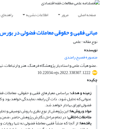
صفحه اصلی
مرور
اطلاعات نشریه
راهنمای 
مبانی فقهی و حقوقی معاملات فضولی در بورس ا
نوع مقاله : علمی
نویسنده
منصوره فصیح رامندی
.عضو هیأت علمی و استادیار پژوهشگاه فرهنگ، هنر و ارتباطات، تهرا
10.22034/ejs.2022.338307.1222
چکیده
زمینه و هدف:
براساس معیارهای فقهی و حقوقی، معاملات فضولی
عنوانی که تحلیل شود، ذات آن رابطه، نمایندگی خواهد بود و ک
فضولی اوراق بهادار خواهد شد.
مواد و روش‌ها:
این پژوهش از نوع نظری با روش توصیفی و تحلی
ملاحظات اخلاقی:
در تمام مراحل نگارش پژوهش حاضر، ضمن رعا
یافته‌ها:
از آنجا که منشأ فقهی معاملة فضولی نه تنها روایات و