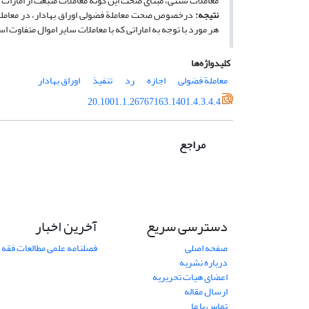
معاملات سنتی، مبنای صحت این گونه معاملات منبعث از امارات
نتیجه‌:
درخصوص صحت معاملة فضولی اوراق بهادار، در معامله­ه
هر مورد با توجه به اماراتی که با معاملات سایر اموال متفاوت 
کلیدواژه‌ها
معاملة فضولی
اجازه
رد
تنفیذ
اوراق بهادار
20.1001.1.26767163.1401.4.3.4.4
مراجع
دسترسی سریع
آخرین اخبار
صفحه اصلی
فصلنامه علمی مطالعات فقه 
درباره نشریه
اعضای هیات تحریریه
ارسال مقاله
تماس با ما