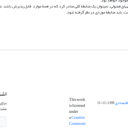
 موجود خواهد بود.
ای فضولی، نمی­توان یک ضابطة کلی صادر کرد که در همة موارد قابل پذیرش باشد. بل
است، باید ضابطة موردی در نظر گرفته شود.
اشت
This work
اقتصادی
برای 
1399-11-11
is licensed
مشتر
under
a
Creative
Commons