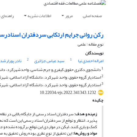
صفحه اصلی
مرور
اطلاعات نشریه
راهنمای 
رکن روانی جرایم ارتکابی سردفتران اسنادرسم
نوع مقاله : علمی
نویسندگان
2
1
امراله احمدی نیا
سید عباس جزائری
نادر پورارشد
1
دانشجوی دکتری حقوق کیفری و جرم شناسی، واحدشهرکرد، دانشگا
2
استادیار گروه حقوق، واحد شهرکرد، دانشگاه آزاد اسلامی، شهرکر
3
استادیار گروه حقوق، واحد شهرکرد، دانشگاه آزاد اسلامی، شهرکر
10.22034/ejs.2022.341343.1232
چکیده
زمینه و هدف:
سردفتران اسناد رسمی از جایگاه بالایی در نظام 
پذیرد. انتظار و توقع از سردفتران اسناد رسمی این است که نه 
کمک و یاری کنند، لیکن در مواردی این توقع برآروده نشده و ج
مواد و روش‌ها:
این تحقیق از نوع نظری بوده ‌روش تحقیق به ص