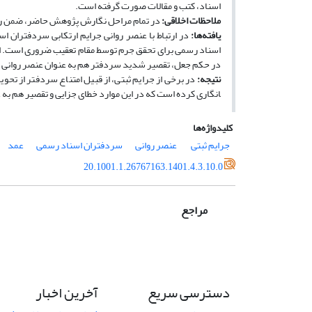
اسناد، کتب و مقالات صورت گرفته است.
ملاحظات اخلاقی:
در تمام مراحل نگارش پژوهش حاضر، ضمن رعا
یافته‌ها:
در ارتباط با عنصر روانی جرایم ارتکابی سردفتران ا
اسناد رسمی برای تحقق جرم توسط مقام تعقیب ضروری است. این
در حکم جعل، تقصیر شدید سردفتر هم به عنوان عنصر روانی
نتیجه‌:
در برخی از جرایم ثبتی، از قبیل امتناع سردفتر از تحوی
انگاری کرده است که در این موارد خطای جزایی و تقصیر هم به 
کلیدواژه‌ها
جرایم ثبتی
‌ عنصر روانی
سردفتران اسناد رسمی
عمد
20.1001.1.26767163.1401.4.3.10.0
مراجع
دسترسی سریع
آخرین اخبار