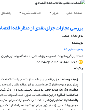
صفحه اصلی
مرور
اطلاعات نشریه
راهنمای 
بررسی مجازات جزای نقدی از منظر فقه اقتصا
نوع مقاله : علمی
نویسنده
یعقوب علیزاده
استادیار گروه الهیات فقه و حقوق اسلامی، دانشگاه پیام نور، ایران.
10.22034/ejs.2022.345642.1243
چکیده
زمینه و هدف:
جزای نقدی از جمله مجازات‌هایی است که تحت تأث
پیش مورد توجه قرار گرفته است
.
در این مقاله تلاش شده به 
مواد و روش‌ها:
مقاله حاضر توصیفی تحلیلی بوده و از روش کتاب
ملاحظات اخلاقی:
در این مقاله، اصالت متون، صداقت و امانت‌د
یافته‌ها:
یافته‌ها بر این امر دلالت دارد که مجازات جزای نقدی
حبس و نگهداری زندانیان را برای دولت به همراه ندارد که می‌ت