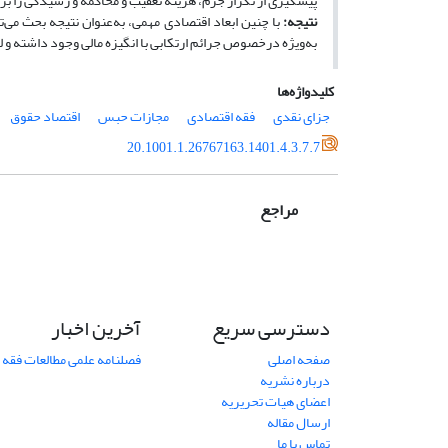
پیشگیری از تکرار جرم، هزینه تعقیب و محاکمه و رسیدگی را بر 
نتیجه‌:
با چنین ابعاد اقتصادی مهمی، به‌عنوان نتیجه بحث می
به‌ویژه درخصوص جرائم ارتکابی با انگیزه مالی وجود داشته و ل
کلیدواژه‌ها
جزای نقدی
فقه اقتصادی
مجازات حبس
اقتصاد حقوق
20.1001.1.26767163.1401.4.3.7.7
مراجع
دسترسی سریع
آخرین اخبار
صفحه اصلی
فصلنامه علمی مطالعات فقه 
درباره نشریه
اعضای هیات تحریریه
ارسال مقاله
تماس با ما