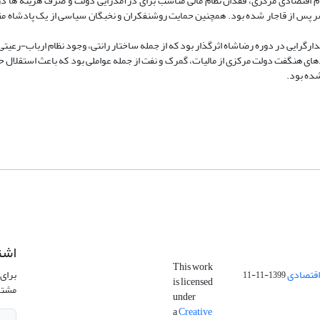
م اقتصادی مرکزی، فقدان نظام مالی مناسب برای درآمدزایی دولت و صرف هزینه ها در
ر پس از قاجار شده بود. همچنین حمایت روشنفکران و نخبگان سیاسی از یک پادشاه مقت
ارگرایی در دوره رضاشاه اثرگذار بود که از جمله ساختار رانتی، وجود نظام ارباب-رعیت
های هنگفت دولت مرکزی از مالیات، گمرک و نفت از جمله عواملی بود که باعث استقلال
شده بود.
اشت
This work
اقتصادی
برای 
1399-11-11
is licensed
مشتر
under
a
Creative