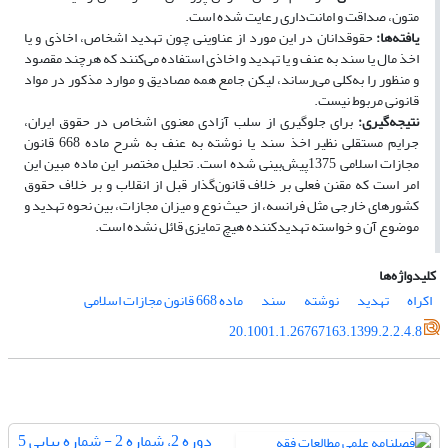
متون، صداقت و امانت‌داری رعایت شده است.
یافته‌ها:
حقوقدانان در این مورد از عناوینی چون تهدید اشخاص، اخاذی و یا
اخذ مال یا سند به عنف و یا تهدید و اخاذی استفاده می‌کنند که هرچند مقصود
و منظور را به‌کلی می‌رساند، لیکن جامع همه مصادیق و موارد مذکور در مواد
قانونی مربوط نیست.
نتیجه‌گیری:
برای جلوگیری از سلب آزادی معنوی اشخاص در حقوق ایران،
جرایم مستقلی نظیر اخذ سند یا نوشته به عنف به شرح ماده 668 قانون
مجازات اسلامی 1375پیش‌بینی شده است. تحلیل مختصر این ماده مبین این
امر است که مقنن فعلی بر خلاف قانون‌گذار قبل از انقلاب و بر خلاف حقوق
کشورهای خارجی مثل فرانسه، از حیث نوع و میزان مجازات، بین نحوه تهدید و
موضوع آن و خواسته تهدیدکننده هیچ تمایزی قائل نشده است.
کلیدواژه‌ها
اکراه
تهدید
نوشته
سند
ماده 668 قانون مجازات اسلامی
20.1001.1.26767163.1399.2.2.4.8
دوره 2، شماره 2 - شماره پیاپی 5