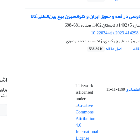
ضی در فقه و حقوق ایران و کنوانسیون بیع بین‌المللی کالا
681-698
10.22034/ejs.2023.414298
انی نژاد، علی چهکندی نژاد، سید محمد رضوی
اله
اصل مقاله
538.89 K
اشت
This work
اقتصادی
برای 
1399-11-11
is licensed
مشتر
under
a
Creative
Commons
Attribution
4.0
International
License