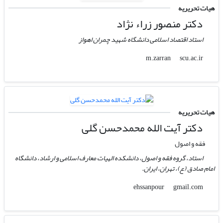
هیات تحریریه
دکتر منصور زراء نژاد
استاد اقتصاد اسلامی دانشگاه شهید چمران اهواز
scu.ac.ir
m.zarran
هیات تحریریه
دکتر آیت الله محمدحسن گلی
فقه و اصول
استاد، گروه فقه و اصول، دانشکده الهیات معارف اسلامی و ارشاد، دانشگاه
امام صادق (ع)، تهران، ایران.
gmail.com
ehssanpour