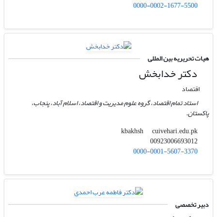
0000-0002-1677-5500
هیات تحریریه بین المللی
دکتر خدابخش
اقتصاد
استاد تمام اقتصاد، گروه علوم مدیریت و اقتصاد، اسلام آباد، پنجاب،
پاکستان.
cuivehari.edu.pk
kbakhsh
00923006693012
0000-0001-5607-3370
دبیر تخصصی