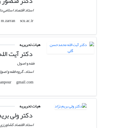
دکتر منصور زر
استاد اقتصاد اسلامی د
scu.ac.ir
m.zarran
هیات تحریریه
دکتر آیت الل
فقه و اصول
استاد، گروه فقه و اصول
gmail.com
ehssanpour
هیات تحریریه
دکتر ولی بریم
استاد اقتصاد کشاورزی 