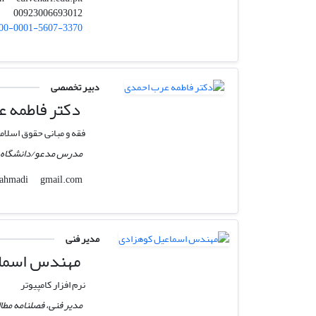
00923006693012
00-0001-5607-3370
دبیر تخصصی
دکتر فاطمه 
فقه و مبانی حقوق اسلام
مدرس مدعو/دانشگاه آز
gmail.com
1arabahmadi
مدیر فنی
مهندس اسماع
نرم افزار کامپیوتر
مدیر فنی، فصلنامه مطا