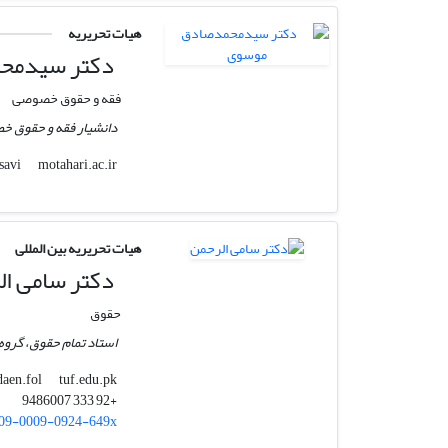
هیات تحریریه
دکتر سیدمح
فقه و حقوق خصوصی
دانشیار فقه و حقوق خ
motahari.ac.ir
ms.mousavi
هیات تحریریه بین المللی
دکتر سامی ال
حقوق
استاد تمام حقوق، گروه
tuf.edu.pk
daen.fol
+92 333 9486007
09-0009-0924-649x