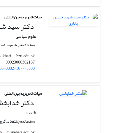
هیات تحریریه بین المللی
دکتر سید شه
علوم سیاسی
استاد تمام علوم سیاسی، 
bzu.edu.pk
shahidbukhari
00923006302187
00-0002-1677-5500
هیات تحریریه بین المللی
دکتر خدابخ
اقتصاد
استاد تمام اقتصاد، گرو
cuivehari.edu.pk
kbakhsh