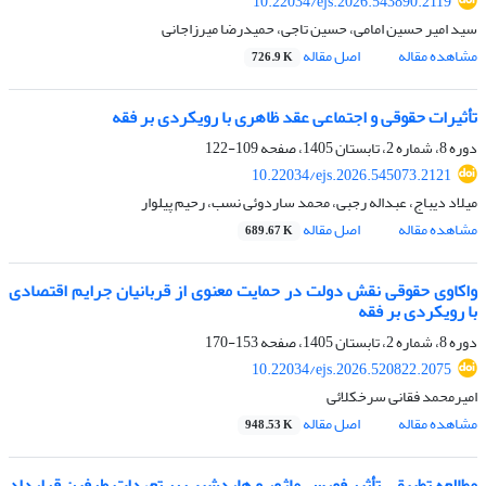
10.22034/ejs.2026.543890.2119
سید امیر حسین امامی، حسین تاجی، حمیدرضا میرزاجانی
مشاهده مقاله
اصل مقاله
726.9 K
تأثیرات حقوقی و اجتماعی عقد ظاهری با رویکردی بر فقه
دوره 8، شماره 2، تابستان 1405، صفحه
109-122
10.22034/ejs.2026.545073.2121
میلاد دیباج، عبداله رجبی، محمد ساردوئی نسب، رحیم پیلوار
مشاهده مقاله
اصل مقاله
689.67 K
واکاوی حقوقی نقش دولت در حمایت معنوی از قربانیان جرایم اقتصادی
با رویکردی بر فقه
دوره 8، شماره 2، تابستان 1405، صفحه
153-170
10.22034/ejs.2026.520822.2075
امیرمحمد فقانی سرخکلائی
مشاهده مقاله
اصل مقاله
948.53 K
مطالعه تطبیقی تأثیر فورس ماژور و هاردشیپ بر تعهدات طرفین قرارداد