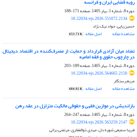
رویه قضایی ایران و فرانسه
دوره 8، شماره 1، بهار 1405، صفحه
171-188
10.22034/ejs.2026.551072.2134
حسین پاپی، جواد نیک نژاد
مشاهده مقاله
اصل مقاله
653.73 K
تضاد میان آزادی قرارداد و حمایت از مصرف‌کننده در اقتصاد دیجیتال
در چارچوب حقوق و فقه امامیه
دوره 8، شماره 1، بهار 1405، صفحه
189-203
10.22034/ejs.2026.564665.2150
مریم رستگار
مشاهده مقاله
اصل مقاله
684.92 K
بازاندیشی در موازین فقهی و حقوقی مالکیت متزلزل در عقد رهن
دوره 8، شماره 1، بهار 1405، صفحه
247-264
10.22034/ejs.2026.563259.2147
فریبا سمیعی شوره دل، مهدی ذوالفقاری، مرتضی براتی