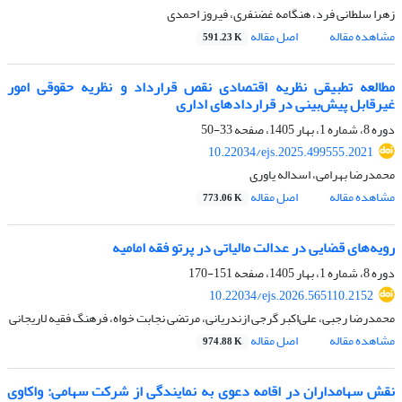
زهرا سلطانی فرد، هنگامه غضنفری، فیروز احمدی
مشاهده مقاله
اصل مقاله
591.23 K
مطالعه تطبیقی نظریه اقتصادی نقص قرارداد و نظریه حقوقی امور
غیرقابل پیش‌بینی در قراردادهای اداری
دوره 8، شماره 1، بهار 1405، صفحه
33-50
10.22034/ejs.2025.499555.2021
محمدرضا بهرامی، اسداله یاوری
مشاهده مقاله
اصل مقاله
773.06 K
رویه‌های قضایی در عدالت مالیاتی در پرتو فقه امامیه
دوره 8، شماره 1، بهار 1405، صفحه
151-170
10.22034/ejs.2026.565110.2152
محمدرضا رجبی، علی‌اکبر گرجی ازندریانی، مرتضی نجابت خواه، فرهنگ فقیه لاریجانی
مشاهده مقاله
اصل مقاله
974.88 K
نقش سهامداران در اقامه دعوی به نمایندگی از شرکت سهامی: واکاوی