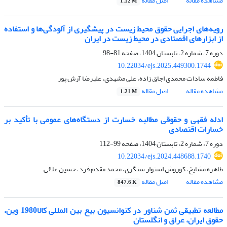
مشاهده مقاله
اصل مقاله
1.12 M
رویه‌های اجرایی حقوق محیط زیست در پیشگیری از آلودگی‌ها و استفاده
از ابزارهای اقصتادی در محیط زیست در ایران
دوره 7، شماره 2، تابستان 1404، صفحه
81-98
10.22034/ejs.2025.449300.1744
فاطمه سادات محمدی اجاق زاده، علی مشهدی، علیرضا آرش پور
مشاهده مقاله
اصل مقاله
1.21 M
ادله فقهی و حقوقی مطالبه خسارت از دستگاه‌های عمومی با تأکید بر
خسارات اقتصادی
دوره 7، شماره 2، تابستان 1404، صفحه
99-112
10.22034/ejs.2024.448688.1740
طاهره مشایخ، کوروش استوار سنگری، محمد مقدم فرد، حسین علائی
مشاهده مقاله
اصل مقاله
847.6 K
مطالعه تطبیقی ثمن شناور در کنوانسیون بیع بین المللی کالا1980 وین،
حقوق ایران، عراق و انگلستان