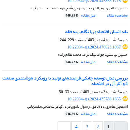
10.22034/ejs.2025.445855.1718
حسین صالحی، روح اله رحیمی، مهدی شیخ موحد، محمد مقدم فرد
مشاهده مقاله
اصل مقاله
448.95 K
نقد انسان اقتصادی با نگاهی به فقه
دوره 6، شماره 4، پاییز 1403، صفحه
229-244
10.22034/ejs.2024.476623.1937
حسین نیاستی، جواد نیک نژاد، محمد عالم زاده
مشاهده مقاله
اصل مقاله
738.72 K
بررسی مدل توسعه چابکی فرایندهای تولید با رویکرد هوشمندی صنعت
4 و آثار آن در اقتصاد
دوره 6، شماره 3، تابستان 1403، صفحه
33-50
10.22034/ejs.2024.435788.1665
اسمعیل عامری ده آبادی، رسول ثانوی فرد، کیامرث فتحی هفشجانی
مشاهده مقاله
اصل مقاله
946.56 K
4
3
2
1