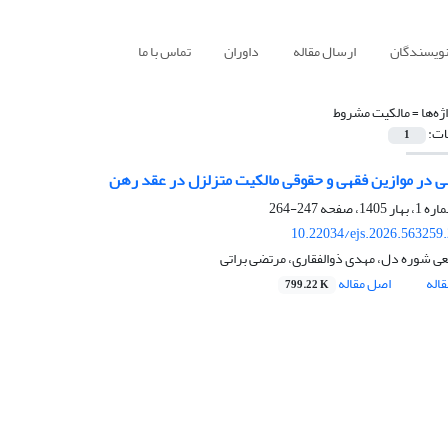
نویسندگان
ارسال مقاله
داوران
تماس با ما
ژه‌ها =
مالکیت مشروط
ات:
1
ی در موازین فقهی و حقوقی مالکیت متزلزل در عقد رهن
247-264
10.22034/ejs.2026.563259
عی شوره دل، مهدی ذوالفقاری، مرتضی براتی
اله
اصل مقاله
799.22 K