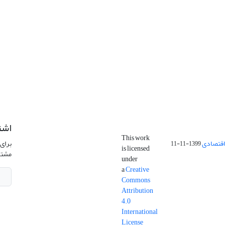
اشت
This work
اقتصادی
برای 
1399-11-11
is licensed
مشتر
under
a
Creative
Commons
Attribution
4.0
International
License