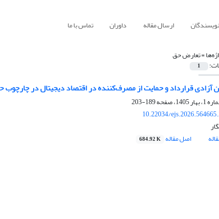
نویسندگان
ارسال مقاله
داوران
تماس با ما
ژه‌ها =
تعارض حق
ات:
1
ن آزادی قرارداد و حمایت از مصرف‌کننده در اقتصاد دیجیتال در چارچوب حق
189-203
10.22034/ejs.2026.564665
ار
اله
اصل مقاله
684.92 K