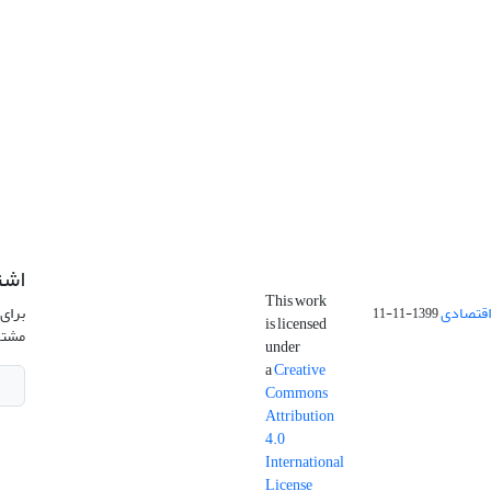
اشت
This work
اقتصادی
برای 
1399-11-11
is licensed
مشتر
under
a
Creative
Commons
Attribution
4.0
International
License