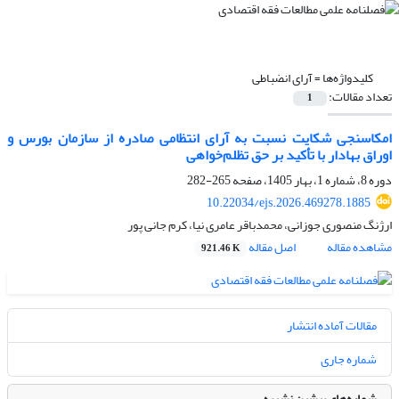
کلیدواژه‌ها =
آرای انضباطی
تعداد مقالات:
1
امکاسنجی شکایت نسبت به آرای انتظامی صادره از سازمان بورس و
اوراق بهادار با تأکید بر حق تظلم‌خواهی
دوره 8، شماره 1، بهار 1405، صفحه
265-282
10.22034/ejs.2026.469278.1885
ارژنگ منصوری جوزانی، محمدباقر عامری نیا، کرم جانی پور
مشاهده مقاله
اصل مقاله
921.46 K
مقالات آماده انتشار
شماره جاری
شماره‌های پیشین نشریه