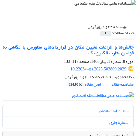
نویسنده =
جواد پور‏کرمی
تعداد مقالات:
1
چالش‌ها و الزامات تعیین مکان در قراردادهای متاورس با نگاهی به
قوانین تجارت الکترونیک
دوره 8، شماره 1، بهار 1405، صفحه
117-133
10.22034/ejs.2025.503809.2029
ندا محمدی، سعید خردمندی، جواد پور‏کرمی
مشاهده مقاله
اصل مقاله
854.06 K
مقالات آماده انتشار
شماره جاری
شماره‌های پیشین نشریه