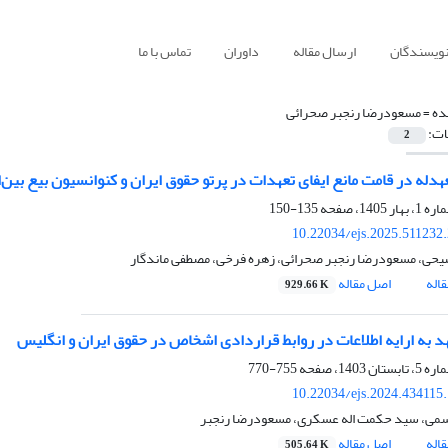
نویسندگان
ارسال مقاله
داوران
تماس با ما
ده =
مسعودرضا رنجبر صحرائی
ات:
2
هدله در قامت مانع ایفای تعهدات در پرتو حقوق ایران و کنوانسیون بیع بین‌ال
135-150
10.22034/ejs.2025.511232
یحی، مسعودرضا رنجبر صحرائی، زهره فرخی، مصطفی ماندگار
اله
اصل مقاله
929.66 K
هد به ارایه اطلاعات در روابط قراردادی اشخاص در حقوق ایران و انگلیس
755-770
10.22034/ejs.2024.434115
می، سید حکمت اله عسکری، مسعودرضا رنجبر
اله
اصل مقاله
505.64 K