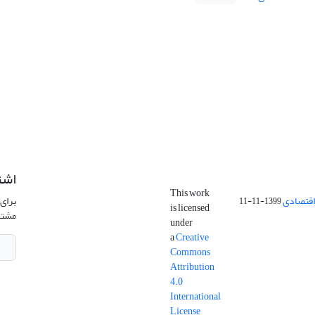
اشت
This work
اقتصادی
برای 
1399-11-11
is licensed
مشتر
under
a
Creative
Commons
Attribution
4.0
International
License