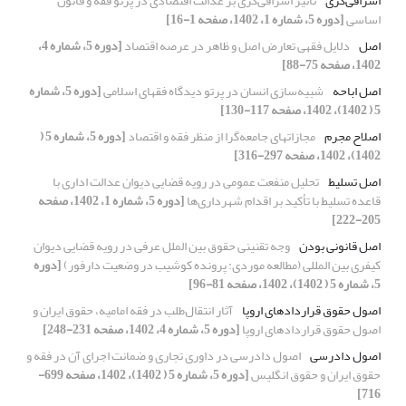
اشرافی‌گری
تأثیر اشرافی‌گری بر عدالت اقتصادی در پرتو فقه و قانون
اساسی
[دوره 5، شماره 1، 1402، صفحه 1-16]
اصل
دلایل فقهی تعارض اصل و ظاهر در عرصه اقتصاد
[دوره 5، شماره 4،
1402، صفحه 75-88]
اصل اباحه
شبیه‌سازی انسان در پرتو دیدگاه فقهای اسلامی
[دوره 5، شماره
5 ( 1402)، 1402، صفحه 117-130]
اصلاح مجرم
مجازاتهای جامعه‌گرا از منظر فقه و اقتصاد
[دوره 5، شماره 5 (
1402)، 1402، صفحه 297-316]
اصل تسلیط
تحلیل منفعت عمومی در رویه قضایی دیوان عدالت اداری با
قاعده تسلیط ‌با تأکید بر اقدام شهرداری‌ها
[دوره 5، شماره 1، 1402، صفحه
205-222]
اصل قانونی بودن
وجه تقنینی حقوق بین الملل عرفی در رویه قضایی دیوان
کیفری بین المللی (مطالعه موردی: پرونده کوشیب در وضعیت دارفور)
[دوره
5، شماره 5 ( 1402)، 1402، صفحه 81-96]
اصول حقوق قراردادهای اروپا
آثار انتقال‌طلب در فقه امامیه، حقوق ایران و
اصول حقوق قراردادهای اروپا
[دوره 5، شماره 4، 1402، صفحه 231-248]
اصول دادرسی
اصول دادرسی در داوری تجاری و ضمانت اجرای آن در فقه و
حقوق ایران و حقوق انگلیس
[دوره 5، شماره 5 ( 1402)، 1402، صفحه 699-
716]