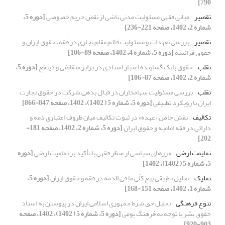
790]
تقصیر
مبانی فقهی مسئولیت مدنی ناشی از نقض حریم خصوصی
[دوره 5،
شماره 2، 1402، صفحه 221-236]
تقصیر
بررسی تعهدات و مسئولیت قائم مقام تجاری در فقه، حقوق ایران و
حقوق فرانسه
[دوره 5، شماره 4، 1402، صفحه 89-106]
تقلب
حقوق بانک گشاینده اعتبار اسنادی در برابر متقاضی و ذینفع
[دوره 5،
شماره 2، 1402، صفحه 87-106]
تقلب
بررسی مسئولیت سهامداران در قبال بدهی شرکت در حقوق تجارت
ایران با رویکرد تطبیقی
[دوره 5، شماره 5 ( 1402)، 1402، صفحه 847-866]
تکالیف
نقش خاص «عهده» در ثبوت تکالیف میان ظروف اعتباری ذمه و
دارائی در فقه امامیه و حقوق ایران
[دوره 5، شماره 2، 1402، صفحه 181-
202]
تمایمت ارضی
مرزهای سیاسی از منظر فقهی با تأکید بر تمامیت ارضی
[دوره
5، شماره 5 ( 1402)، 1402]
تملیک
تحلیل تطبیقی بیع کلّی ما فی الذمه در فقه و حقوق ایران
[دوره 5،
شماره 1، 1402، صفحه 151-168]
تنوع فرهنگی
تحلیل حق شرط جمهوری اسلامی ایران در پیوستن به اسناد
حقوق بشر با توجه به فرهنگ بومی
[دوره 5، شماره 5 ( 1402)، 1402، صفحه
903-920]