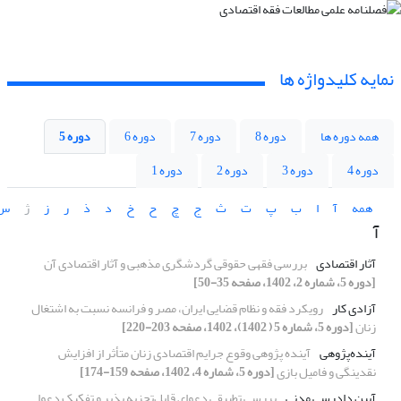
نمایه کلیدواژه ها
همه دوره ها
دوره 8
دوره 7
دوره 6
دوره 5
دوره 4
دوره 3
دوره 2
دوره 1
همه
آ
ا
ب
پ
ت
ث
ج
چ
ح
خ
د
ذ
ر
ز
ژ
س
آ
آثار اقتصادی
بررسی فقهی حقوقی گردشگری مذهبی و آثار اقتصادی آن
[دوره 5، شماره 2، 1402، صفحه 35-50]
آزادی کار
رویکرد فقه و نظام قضایی ایران، مصر و فرانسه نسبت به اشتغال
زنان
[دوره 5، شماره 5 ( 1402)، 1402، صفحه 203-220]
آینده‌پژوهی
آینده پژوهی وقوع جرایم اقتصادی زنان متأثر از افزایش
نقدینگی و فامیل بازی
[دوره 5، شماره 4، 1402، صفحه 159-174]
آیین دادرسی مدنی
بررسی تطبیقی دعوای قابل‌تجزیه پذیر و تفکیک دعوا