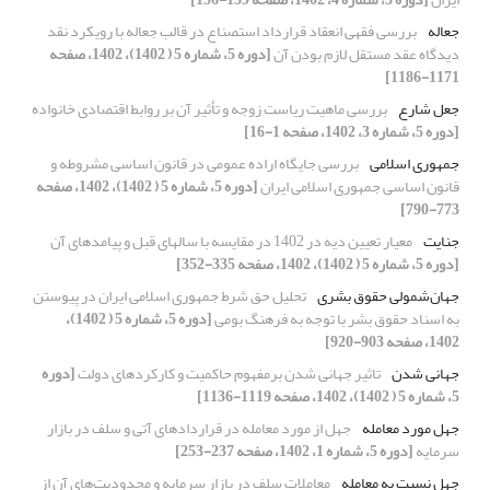
جعاله
بررسی فقهی انعقاد قرارداد استصناع در قالب جعاله با رویکرد نقد
دیدگاه عقد مستقل لازم بودن آن
[دوره 5، شماره 5 ( 1402)، 1402، صفحه
1171-1186]
جعل شارع
بررسی ماهیت ریاست زوجه و تأثیر آن بر روابط اقتصادی خانواده
[دوره 5، شماره 3، 1402، صفحه 1-16]
جمهوری اسلامی
بررسی جایگاه اراده عمومی در قانون اساسی مشروطه و
قانون اساسی جمهوری اسلامی ایران
[دوره 5، شماره 5 ( 1402)، 1402، صفحه
773-790]
جنایت
معیار تعیین دیه در 1402 در مقایسه با سالهای قبل و پیامدهای آن
[دوره 5، شماره 5 ( 1402)، 1402، صفحه 335-352]
جهان‌شمولی حقوق‌ بشری
تحلیل حق شرط جمهوری اسلامی ایران در پیوستن
به اسناد حقوق بشر با توجه به فرهنگ بومی
[دوره 5، شماره 5 ( 1402)،
1402، صفحه 903-920]
جهانی شدن
تاثیر جهانی شدن برمفهوم حاکمیت و کارکردهای دولت
[دوره
5، شماره 5 ( 1402)، 1402، صفحه 1119-1136]
جهل مورد معامله
جهل از مورد معامله در قراردادهای آتی و سلف در بازار
سرمایه
[دوره 5، شماره 1، 1402، صفحه 237-253]
جهل نسبت به معامله
معاملات سلف در بازار سرمایه و محدودیت‌های آن از