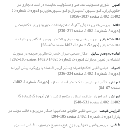
اصیل
تئوری مسئولیت تضامنی و مسئولیت نماینده در اسناد تجاری در
حقوق ایران، کنوانسیون آنسیترال و کنوانسیون‌های ژنو
[دوره 5، شماره 5 (
1402)، 1402، صفحه 1037-1056]
اطاله
بررسی فقهی حقوقی آثاراقتصادی اطاله‌صدور و اجرای احکام مدنی
[دوره 5، شماره 4، 1402، صفحه 211-230]
اطلاعات نهانی
بررسی فقهی و حقوقی رانت در بورس با نگاهی بر دارنده
اطلاعات نهانی
[دوره 5، شماره 1، 1402، صفحه 49-66]
اعاده به وضع سابق
امکان‌سنجی جبران خسارت مالی بزه‌دیده در صورت
اشتباه در تعیین مجازات
[دوره 5، شماره 5 ( 1402)، 1402، صفحه 185-202]
اعتیاد
مبانی فقهی احکام اعتیاد و تأثیر آن بر اقتصاد با رویکرد پیش گیرانه
[دوره 5، شماره 1، 1402، صفحه 224-236]
اعراض
تأثیر اعراض بر مالکیت در فضای مجازی
[دوره 5، شماره 1، 1402،
صفحه 67-84]
اعراض
اعراض از املاک و اموال و منافع ناشی از آن
[دوره 5، شماره 5 (
1402)، 1402، صفحه 531-548]
افزایش قیمت
بررسی فقهی حقوقی مصادیق احتکار در پرتو دخالت دولت در
بازار
[دوره 5، شماره 1، 1402، صفحه 185-204]
افلاس
بررسی فقهی حقوقی رجوع بایع به مبیع درصورت افلاس مشتری