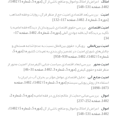
املاک
اعراض از املاک و اموال و منافع ناشی از آن
[دوره 5، شماره 5 ( 1402)،
1402، صفحه 531-548]
امنیت
بررسی بُعد اقتصادی امنیت حج از منظر قرآن، روایات و فقه المذاهب
[دوره 5، شماره 1، 1402، صفحه 117-132]
امنیت اقتصادی
بررسی حقوق اقتصادی شهروندان از دیدگاه فقه امامیه با
تأکید بردیدگاه آیت‌الله جوادی آملی
[دوره 5، شماره 4، 1402، صفحه 17-
34]
امنیت بین‌المللی
رویکرد حقوق بین‌الملل نسبت به عدم اشاعه هسته‌ای و
چالش‌های شورای امنیت در تضمین پای بندی به تعهدات کشورها
[دوره 5،
شماره 5 ( 1402)، 1402، صفحه 939-958]
امنیت محور
بررسی ابعاد اقتصادی سیاست جنایی (کیفرمدار) امنیت محور از
منظر فقه و حقوق کیفری
[دوره 5، شماره 3، 1402، صفحه 31-46]
امنیت منابع آبی
تحلیل اقتصادی عوامل مؤثر بر بحران آب در ایران با
استفاده از روش پویایی سیستم
[دوره 5، شماره 5 ( 1402)، 1402، صفحه
1073-1098]
اموال
بررسی مبانی حمایت از علائم تجاری در فقه امامیه
[دوره 5، شماره 2،
1402، صفحه 252-237]
اموال
اعراض از املاک و اموال و منافع ناشی از آن
[دوره 5، شماره 5 ( 1402)،
1402، صفحه 531-548]