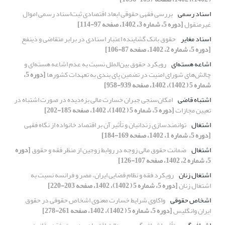
اسناد رسمی
بررسی فقهی حقوقی ابعاد اقتصادی ثبت‌اسناد رسمی اموال
غیرمنقول
[دوره 5، شماره 3، 1402، صفحه 97-114]
اسناد مغایر
حقوق بانک گشاینده اعتبار اسنادی در برابر متقاضی و ذینفع
[دوره 5، شماره 2، 1402، صفحه 87-106]
اشاعه هسته‌ای
رویکرد حقوق بین‌الملل نسبت به عدم اشاعه هسته‌ای و
چالش‌های شورای امنیت در تضمین پای بندی به تعهدات کشورها
[دوره 5،
شماره 5 ( 1402)، 1402، صفحه 939-958]
اشتباه قاضی
امکان‌سنجی جبران خسارت مالی بزه‌دیده در صورت اشتباه در
تعیین مجازات
[دوره 5، شماره 5 ( 1402)، 1402، صفحه 185-202]
اشتغال
توانمند‌سازی زندانیان و تأثیر آن بر اقتصاد خانواده از نگاه فقهی
[دوره 5، شماره 1، 1402، صفحه 169-184]
اشتغال
ضمانت حقوق مالی زوجه در روابط زوجین از منظر فقه و حقوق
[دوره
5، شماره 2، 1402، صفحه 107-126]
اشتغال زنان
رویکرد فقه و نظام قضایی ایران، مصر و فرانسه نسبت به
اشتغال زنان
[دوره 5، شماره 5 ( 1402)، 1402، صفحه 203-220]
اشخاص حقوقی
واکاوی شرایط خسارت معنوی اشخاص حقوقی در حقوق
ایران وانگلیس
[دوره 5، شماره 5 ( 1402)، 1402، صفحه 261-278]