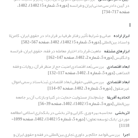
در آیین دادرسی مدنی ایران و فرانسه
[دوره 5، شماره 5 ( 1402)، 1402،
صفحه 717-734]
ا
ابراز اراده
مبانی و شرایط تأثیر رفتار طرف‎ها بر قرارداد در حقوق ایران، کامن‌لا
و اسناد بین‌المللی
[دوره 5، شماره 5 ( 1402)، 1402، صفحه 567-582]
ابزارهای مشتقه
ماهیت قرارداد اختیار معامله در فقه، حقوق ایران، فرانسه
و انگلیس
[دوره 5، شماره 2، 1402، صفحه 147-162]
ابعاد اقتصادی
بررسی بُعد اقتصادی امنیت حج از منظر قرآن، روایات و فقه
المذاهب
[دوره 5، شماره 1، 1402، صفحه 117-132]
ابعاد اقتصادی
بررسی فقهی حقوقی ابعاد اقتصادی ثبت‌اسناد رسمی اموال
غیرمنقول
[دوره 5، شماره 3، 1402، صفحه 97-114]
اتحادیه آفریقا
چشم‌انداز مسئولیت حمایت در کنیا و بازتاب آن بر جامعه
بین‌المللی
[دوره 5، شماره 5 ( 1402)، 1402، صفحه 39-56]
اثربخشی
محاسبه بهره وری ،کارایی و اثر بخشی در بانکداری اسلامی (مطالعه
موردی :بانک توسعه تعاون)
[دوره 5، شماره 5 ( 1402)، 1402، صفحه 1099-
1118]
اجرا
بررسی قواعد حاکم بر داوری تجاری بین‌المللی در فقه و حقوق ایران و