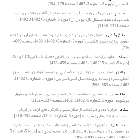
اقتصادی
[دوره 5، شماره 3، 1402، صفحه 179-194]
استصناع
بررسی فقهی انعقاد قرارداد استصناع در قالب جعاله با رویکرد
نقد دیدگاه عقد مستقل لازم بودن آن
[دوره 5، شماره 5 ( 1402)، 1402،
صفحه 1171-1186]
استقلال قاضی
اصول دادرسی در داوری تجاری و ضمانت اجرای آن در فقه و
حقوق ایران و حقوق انگلیس
[دوره 5، شماره 5 ( 1402)، 1402، صفحه 699-
716]
استناد
تفاوت رابطه استناد و سببیت در قانون مجازات اسلامی1370 و 1392
[دوره 5، شماره 5 ( 1402)، 1402، صفحه 459-476]
اسرائیل
نقش دیوان بین المللی دادگستری در توسعه قوانین و اصول بین
المللی بشردوستانه؛پرونده نسل کشی اسرائیل
[دوره 5، شماره 5 ( 1402)،
1402، صفحه 583-596]
اسقاط ضمان
مدلسازی اسقاط ضمان در فضای مجازی از منظر فقه و حقوق
موضوعه
[دوره 5، شماره 5 ( 1402)، 1402، صفحه 1137-1152]
اسناد
قراردادهای هوشمند از منظر فقهی و کارکرد‌های آن‌ها در ایجاد
اسناد، بازارهای مالی و سرمایه
[دوره 5، شماره 4، 1402، صفحه 193-210]
اسناد تجاری
تئوری مسئولیت تضامنی و مسئولیت نماینده در اسناد تجاری
در حقوق ایران، کنوانسیون آنسیترال و کنوانسیون‌های ژنو
[دوره 5، شماره 5
( 1402)، 1402، صفحه 1037-1056]