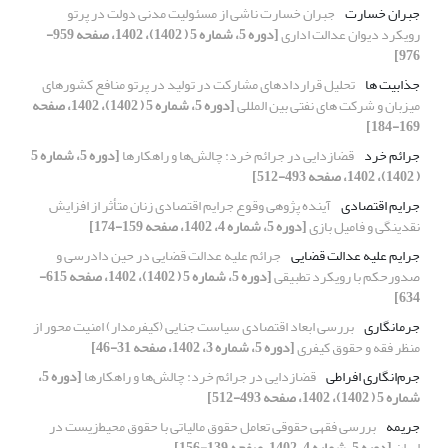
جبران خسارت
جبران خسارت ناشی از مسئولیت مدنی دولت در پرتو
رویکرد دیوان عدالت اداری
[دوره 5، شماره 5 ( 1402)، 1402، صفحه 959-
976]
جذابیت ها
تحلیل قراردادهای مشارکت در تولید در پرتو منافع کشورهای
میزبان و شرکت های نفتی بین المللی
[دوره 5، شماره 5 ( 1402)، 1402، صفحه
169-184]
جرائم خرد
قضازدایی در جرائم خرد: چالش‌ها و راهکارها
[دوره 5، شماره 5
( 1402)، 1402، صفحه 493-512]
جرایم اقتصادی
آینده پژوهی وقوع جرایم اقتصادی زنان متأثر از افزایش
نقدینگی و فامیل بازی
[دوره 5، شماره 4، 1402، صفحه 159-174]
جرایم علیه عدالت قضایی
جرائم علیه عدالت قضایی در حین دادرسی و
صدورحکم با رویکرد تطبیقی
[دوره 5، شماره 5 ( 1402)، 1402، صفحه 615-
634]
جرمانگاری
بررسی ابعاد اقتصادی سیاست جنایی (کیفرمدار) امنیت محور از
منظر فقه و حقوق کیفری
[دوره 5، شماره 3، 1402، صفحه 31-46]
جرم‌انگاری افراطی
قضازدایی در جرائم خرد: چالش‌ها و راهکارها
[دوره 5،
شماره 5 ( 1402)، 1402، صفحه 493-512]
جریمه
بررسی فقهی حقوقی تعامل حقوق مالیاتی با حقوق محیط‌زیست در
ایران
[دوره 5، شماره 4، 1402، صفحه 139-156]