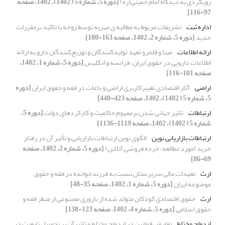
رویکردی به دیدگاه امام خمینی(ره)
[دوره 5، شماره 5 ( 1402)، 1402، صفحه
97-116]
اداره ثبت
تشریفات مربوط به مطالبه ی مهریه توسط زوجه با تاکید برمقررات
جدید
[دوره 5، شماره 2، 1402، صفحه 163-180]
ارائه اطلاعات
مبنا و قلمرو تعهد تولیدکنندگان و توزیع‌کنندگان دارو به ارائه
اطلاعات دارویی در حقوق ایران، فرانسه و انگلیس
[دوره 5، شماره 1، 1402،
صفحه 101-116]
اراضی
آثار اقتصادی تغییرکاربری اراضی و باغات در فقه و حقوق ایران
[دوره
5، شماره 5 ( 1402)، 1402، صفحه 423-440]
ارتباطات
تاثیر جهانی شدن برمفهوم حاکمیت و کارکردهای دولت
[دوره 5،
شماره 5 ( 1402)، 1402، صفحه 1119-1136]
ارتباطات بازاریابی نوین
الگوی نوین ارتباطات بازاریابی و تأثیر آن در رفتار
خرید (مورد مطالعه: خرده فروشی آنلاین)
[دوره 5، شماره 2، 1402، صفحه
69-86]
ارث
تعهدات مالی سرپرستان نسبت به فرزندخوانده در فقه و حقوق
موضوعه ایران
[دوره 5، شماره 1، 1402، صفحه 35-48]
ارث
حقوق اقتصادی کودکان متولد شده از باروری مصنوعی از منظر فقه و
حقوق اسلامی
[دوره 5، شماره 4، 1402، صفحه 123-138]
ازدواج مختلط
تعارض قوانین در ازدواج مختلط و تاثیرآن بر تحصیل تابعیت در