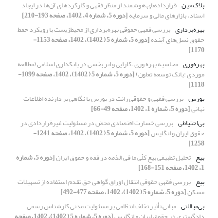
بلاک‌چین
قراردادهای هوشمند از منظر فقهی و کارکرد‌های آن‌ها در ایجاد
اسناد، بازارهای مالی و سرمایه
[دوره 5، شماره 4، 1402، صفحه 193-210]
بهره‌برداری
بررسی فقهی حقوقی بهره‌برداری از محیط‌زیست با رویکرد حفظ
حقوق نسل‌های آینده
[دوره 5، شماره 5 ( 1402)، 1402، صفحه 1153-
1170]
بهره‌وری
محاسبه بهره وری ،کارایی و اثر بخشی در بانکداری اسلامی (مطالعه
موردی :بانک توسعه تعاون)
[دوره 5، شماره 5 ( 1402)، 1402، صفحه 1099-
1118]
بورس
بررسی فقهی و حقوقی رانت در بورس با نگاهی بر دارنده اطلاعات
نهانی
[دوره 5، شماره 1، 1402، صفحه 49-66]
بی‌احتیاطی
بررسی خسارت اقتصادی محض در مسئولیت غیرقراردادی در
حقوق ایران و انگلیس
[دوره 5، شماره 5 ( 1402)، 1402، صفحه 1241-
1258]
بیع
تحلیل تطبیقی بیع کلّی ما فی الذمه در فقه و حقوق ایران
[دوره 5، شماره
1، 1402، صفحه 151-168]
بیع
بررسی فقهی حقوقی انتقال اوراق گواهی حق تقدم استفاده از تسهیلات
مسکن
[دوره 5، شماره 5 ( 1402)، 1402، صفحه 477-492]
بی‌مبالاتی
مبانی تأثیر تخلف انتظامی بر مسئولیت مدنی کارشناس رسمی
دادگستری در حقوق ایران و انگلیس
[دوره 5، شماره 5 ( 1402)، 1402، صفحه