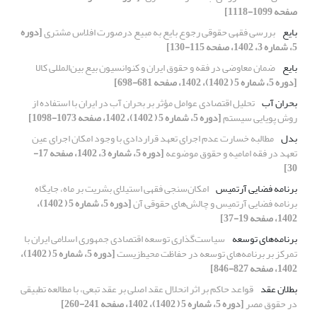
صفحه 1099-1118]
بایع
بررسی فقهی حقوقی رجوع بایع به مبیع درصورت افلاس مشتری
[دوره
5، شماره 3، 1402، صفحه 115-130]
بایع
ضمان معاوضی در فقه و حقوق ایران و کنوانسیون بیع بین‌المللی کالا
[دوره 5، شماره 5 ( 1402)، 1402، صفحه 681-698]
بحران آب
تحلیل اقتصادی عوامل مؤثر بر بحران آب در ایران با استفاده از
روش پویایی سیستم
[دوره 5، شماره 5 ( 1402)، 1402، صفحه 1073-1098]
بدل
مطالبه خسارت عدم اجرای تعهد قراردادی با وجود امکان اجرای عین
تعهد در فقه امامیه و حقوق موضوعه
[دوره 5، شماره 3، 1402، صفحه 17-
30]
برنامه فضایی آرتمیس
امکان‌سنجی فقهی استیلای بشریت بر ماه، جایگاه
برنامه فضایی آرتمیس و چالش‌های حقوقی آن
[دوره 5، شماره 5 ( 1402)،
1402، صفحه 19-37]
برنامه‌های توسعه
سیاست‌گذاری توسعه اقتصادی جمهوری اسلامی ایران با
تمرکز بر برنامه‌های توسعه در حفاظت محیط‌زیست
[دوره 5، شماره 5 ( 1402)،
1402، صفحه 827-846]
بطلان عقد
قواعد حاکم بر اثر انحلال عقد اصلی بر عقد تبعی، با مطالعه تطبیقی
در حقوق مصر
[دوره 5، شماره 5 ( 1402)، 1402، صفحه 241-260]