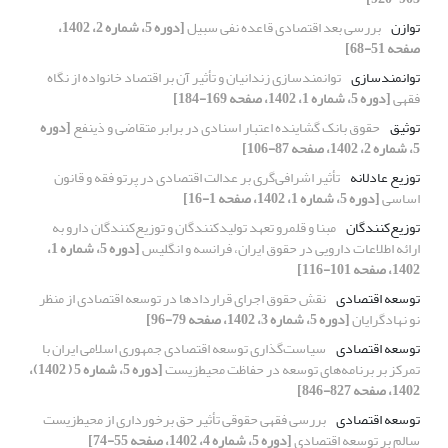
توازن
بررسی بعد اقتصادی قاعده نفی سبیل
[دوره 5، شماره 2، 1402،
صفحه 51-68]
توانمندسازی
توانمند‌سازی زندانیان و تأثیر آن بر اقتصاد خانواده از نگاه
فقهی
[دوره 5، شماره 1، 1402، صفحه 169-184]
توثیق
حقوق بانک گشاینده اعتبار اسنادی در برابر متقاضی و ذینفع
[دوره
5، شماره 2، 1402، صفحه 87-106]
توزیع عادلانه
تأثیر اشرافی‌گری بر عدالت اقتصادی در پرتو فقه و قانون
اساسی
[دوره 5، شماره 1، 1402، صفحه 1-16]
توزیع‌کنندگان
مبنا و قلمرو تعهد تولیدکنندگان و توزیع‌کنندگان دارو به
ارائه اطلاعات دارویی در حقوق ایران، فرانسه و انگلیس
[دوره 5، شماره 1،
1402، صفحه 101-116]
توسعه اقتصادی
نقش حقوق اجرای قراردادها در توسعه اقتصادی از منظر
نو نهادگرایان
[دوره 5، شماره 3، 1402، صفحه 79-96]
توسعه اقتصادی
سیاست‌گذاری توسعه اقتصادی جمهوری اسلامی ایران با
تمرکز بر برنامه‌های توسعه در حفاظت محیط‌زیست
[دوره 5، شماره 5 ( 1402)،
1402، صفحه 827-846]
توسعه اقتصادی
بررسی فقهی حقوقی تأثیر حق برخورداری از محیط‌زیست
سالم بر توسعه اقتصادی
[دوره 5، شماره 4، 1402، صفحه 55-74]