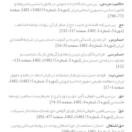
حاکمیت مردمی
بررسی جایگاه اراده عمومی در قانون اساسی مشروطه و
قانون اساسی جمهوری اسلامی ایران
[دوره 5، شماره 5 ( 1402)، 1402، صفحه
773-790]
حج
بررسی بُعد اقتصادی امنیت حج از منظر قرآن، روایات و فقه المذاهب
[دوره 5، شماره 1، 1402، صفحه 117-132]
حسابرس
اثر تعدیل کنندگی تجربه بر کیفیت حسابرسی در شرایط اقتصادی
ایران
[دوره 5، شماره 4، 1402، صفحه 35-54]
حسابرسی
طراحی الگو برای تبیین رابطه ویژگی‌های تاریک شخصیت و
قضاوت حرفه ای حسابرسان
[دوره 5، شماره 5 ( 1402)، 1402، صفحه 131-
152]
حسن نیت
قواعد حسن نیت و رفتار منصفانه در قراردادها؛ در فقه و حقوق
ایران با مطالعه تطبیقی حقوق اتحادیه اروپایی
[دوره 5، شماره 5 ( 1402)، 1402،
صفحه 1-17]
حق
بررسی فقهی حقوقی تأثیر حق برخورداری از محیط‌زیست سالم بر توسعه
اقتصادی
[دوره 5، شماره 4، 1402، صفحه 55-74]
حقّ
بررسی فقهی حقوقی انتقال اوراق گواهی حق تقدم استفاده از تسهیلات
مسکن
[دوره 5، شماره 5 ( 1402)، 1402، صفحه 477-492]
حق اشتغال
خسارت ممانعت از حق اشتغال زوجه، در روابط غیرمالی زوجین
[دوره 5، شماره 1، 1402، صفحه 85-100]