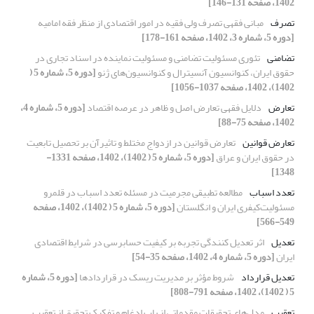
1402، صفحه 131-146]
تصرف
مبانی فقهی تصرف ولی فقیه در امور اقتصادی از منظر فقه امامیه
[دوره 5، شماره 3، 1402، صفحه 161-178]
تضامنی
تئوری مسئولیت تضامنی و مسئولیت نماینده در اسناد تجاری در
حقوق ایران، کنوانسیون آنسیترال و کنوانسیون‌های ژنو
[دوره 5، شماره 5 (
1402)، 1402، صفحه 1037-1056]
تعارض
دلایل فقهی تعارض اصل و ظاهر در عرصه اقتصاد
[دوره 5، شماره 4،
1402، صفحه 75-88]
تعارض قوانین
تعارض قوانین در ازدواج مختلط و تاثیرآن بر تحصیل تابعیت
در حقوق ایران و عراق
[دوره 5، شماره 5 ( 1402)، 1402، صفحه 1331-
1348]
تعدد اسباب
مطالعه تطبیقی مجرمیت در مسئله تعدد اسباب در قلمرو
مسئولیت‌کیفری ایران و انگلستان
[دوره 5، شماره 5 ( 1402)، 1402، صفحه
549-566]
تعدیل
اثر تعدیل کنندگی تجربه بر کیفیت حسابرسی در شرایط اقتصادی
ایران
[دوره 5، شماره 4، 1402، صفحه 35-54]
تعدیل قرارداد
شروط مؤثر بر مدیریت ریسک در قراردادها
[دوره 5، شماره
5 ( 1402)، 1402، صفحه 791-808]
تعقیب
مدل‌های تحقیقات مقدماتی از باب ادغام و تفکیک تحقیق از تعقیب