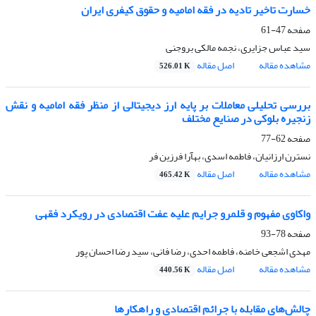
خسارت تاخیر تادیه در فقه امامیه و حقوق کیفری ایران
صفحه
47-61
سید عباس جزایری، نجمه مالکی بروجنی
مشاهده مقاله
اصل مقاله
526.01 K
بررسی تحلیلی معاملات بر پایه ارز دیجیتالی از منظر فقه امامیه و نقش
زنجیره بلوکی در صنایع مختلف
صفحه
62-77
نسترن ارزانیان، فاطمه اسدی، به‏آرا فرزین فر
مشاهده مقاله
اصل مقاله
465.42 K
واکاوی مفهوم و قلمرو جرایم علیه عفت اقتصادی در رویکرد فقهی
صفحه
78-93
مهدی اشجعی خامنه، فاطمه احدی، رضا فانی، سید رضا احسان پور
مشاهده مقاله
اصل مقاله
440.56 K
چالش‌های مقابله با جرائم اقتصادی و راهکارها