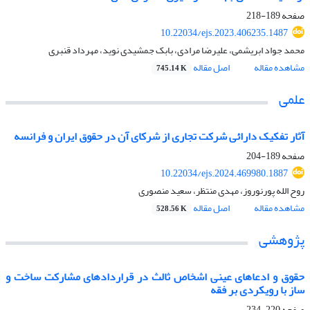
صفحه
189-218
10.22034/ejs.2023.406235.1487
محمد جواد ابریشمی، علیرضا مرادی، بابک جمشیدی نوید، مهرداد قنبری
مشاهده مقاله
اصل مقاله
745.14 K
علمی
آثار تفکیک دارائی شرکت تجاری از شرکای آن در حقوق ایران و فرانسه
صفحه
189-204
10.22034/ejs.2024.469980.1887
روح الله پورنوروز، مهدی منتظر، سعید منصوری
مشاهده مقاله
اصل مقاله
528.56 K
پژوهشی
حقوق و ادعاهای عینی اشخاص ثالث در قراردادهای مشارکت ساخت و
ساز با رویکردی بر فقه
صفحه
220-234