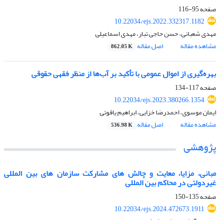
صفحه
95-116
10.22034/ejs.2022.332317.1182
مهدی شعبانی، حسن حاجی تبار، مهدی اسماعیلی
مشاهده مقاله
اصل مقاله
862.05 K
بهره‌گیری از اموال عمومی با تأکید بر آب‌ها از منظر فقهی حقوقی
صفحه
117-134
10.22034/ejs.2023.380266.1354
ایمان موسوی، احمدرضا خزایی، ابراهیم یاقوتی
مشاهده مقاله
اصل مقاله
536.98 K
پژوهشی
مبانی، مزایا، معایت و چالش های مشارکت سازمان های بین المللی
غیردولتی در محاکم بین المللی
صفحه
135-150
10.22034/ejs.2024.472673.1911