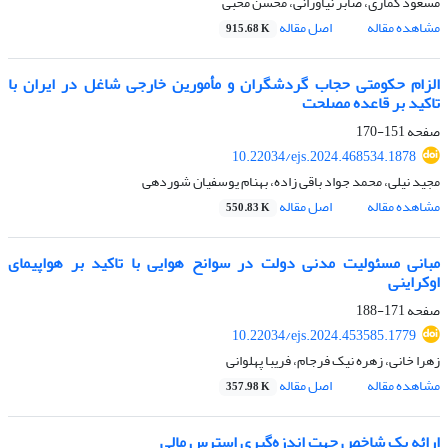
مسعود گماری، صابر نیاورانی، محسن محبی
مشاهده مقاله
اصل مقاله
915.68 K
الزام حکومتی حجاب گردشگران و مأمورین خارجی شاغل در ایران با
تاکید بر قاعده مصلحت
صفحه
151-170
10.22034/ejs.2024.468534.1878
مجید نیلی، محمد جواد باقی ‏زاده، بهنام یوسفیان شوردهی
مشاهده مقاله
اصل مقاله
550.83 K
مبانی مسئولیت مدنی دولت در سوانح هوایی با تاکید بر هواپیمای
اوکراینی
صفحه
171-188
10.22034/ejs.2024.453585.1779
زهرا خانی، زهره نیک فرجام، فریبا پهلوانی
مشاهده مقاله
اصل مقاله
357.98 K
ارائه یک شاخص جهت اندزه‌گیری استرس مالی