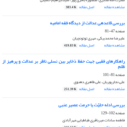
مشاهده مقاله
اصل مقاله
383.4 K
بررسی قاعده‏ی عدالت از دیدگاه فقه امامیه
صفحه
47-81
علیرضا محمدبیکی، مهری توتونچیان
مشاهده مقاله
اصل مقاله
419.83 K
راهکارهای فقهی جهت حفظ ذخایر بین نسلی ناظر بر عدالت و پرهیز از
ظلم
صفحه
81-101
علی نجارپوریان، علی طاهری دهنوی
مشاهده مقاله
اصل مقاله
251.39 K
بررسی ادله حلیّت یا حرمت عصیر عنبی
صفحه
102-129
فاطمه سادات میرباقری طباطبایی مهرآبادی