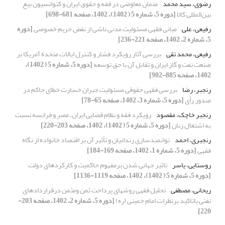
رضوی، سید محمد
ضمان معاوضی در فقه و حقوق ایران و کنوانسیون بیع
بین‌المللی کالا
[دوره 5، شماره 5 ( 1402)، 1402، صفحه 681-698]
رفیعی، علی
مبانی فقهی مسئولیت مدنی ناشی از نقض حریم خصوصی
[دوره
5، شماره 2، 1402، صفحه 221-236]
رفیعی، محمد تقی
بررسی آثار رویکرد فشار و کنترل ایالات‌ متحدة آمریکا بر
صنعت نفت و گاز ایران و تقابل آن با حق توسعه
[دوره 5، شماره 5 ( 1402)،
1402، صفحه 885-902]
رنجبر، رضا
بررسی فقهی حقوقی مسئولیت جبران خسارت خطای حاکم در
صدور رأی
[دوره 5، شماره 3، 1402، صفحه 65-78]
رنجبر خاچک، مقصود
رویکرد فقه و نظام قضایی ایران، مصر و فرانسه نسبت
به اشتغال زنان
[دوره 5، شماره 5 ( 1402)، 1402، صفحه 203-220]
رنجبری، احمد
توانمند‌سازی زندانیان و تأثیر آن بر اقتصاد خانواده از نگاه
فقهی
[دوره 5، شماره 1، 1402، صفحه 169-184]
روستایی، یاسر
تاثیر جهانی شدن برمفهوم حاکمیت و کارکردهای دولت
[دوره 5، شماره 5 ( 1402)، 1402، صفحه 1119-1136]
ریحانی، مصطفی
تحلیل فقهی روشهای پرداخت ثمن ومثمن درقراردادهای
نفتی باتاکید برنظرات امام خمینی (ره)
[دوره 5، شماره 2، 1402، صفحه 203-
220]