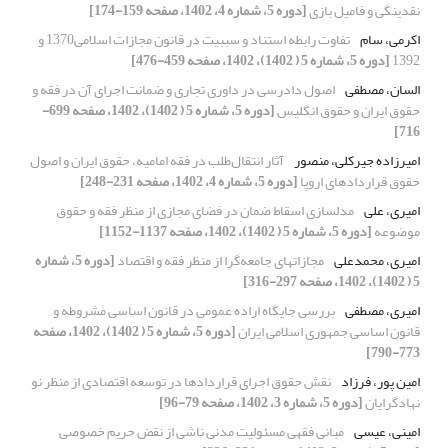
نقدینگی و فامیل بازی
[دوره 5، شماره 4، 1402، صفحه 159-174]
اکرمی، سام
تفاوت رابطه استناد و سببیت در قانون مجازات اسلامی1370 و
1392
[دوره 5، شماره 5 ( 1402)، 1402، صفحه 459-476]
السان، مصطفی
اصول دادرسی در داوری تجاری و ضمانت اجرای آن در فقه و
حقوق ایران و حقوق انگلیس
[دوره 5، شماره 5 ( 1402)، 1402، صفحه 699-
716]
امیرزاده جیرکلی، منصور
آثار انتقال‌طلب در فقه امامیه، حقوق ایران و اصول
حقوق قراردادهای اروپا
[دوره 5، شماره 4، 1402، صفحه 231-248]
امیری، علی
مدلسازی اسقاط ضمان در فضای مجازی از منظر فقه و حقوق
موضوعه
[دوره 5، شماره 5 ( 1402)، 1402، صفحه 1137-1152]
امیری، محمدعلی
مجازاتهای جامعه‌گرا از منظر فقه و اقتصاد
[دوره 5، شماره
5 ( 1402)، 1402، صفحه 297-316]
امیری، مصطفی
بررسی جایگاه اراده عمومی در قانون اساسی مشروطه و
قانون اساسی جمهوری اسلامی ایران
[دوره 5، شماره 5 ( 1402)، 1402، صفحه
773-790]
امین پور، فرزاد
نقش حقوق اجرای قراردادها در توسعه اقتصادی از منظر نو
نهادگرایان
[دوره 5، شماره 3، 1402، صفحه 79-96]
امینی، عیسی
مبانی فقهی مسئولیت مدنی ناشی از نقض حریم خصوصی