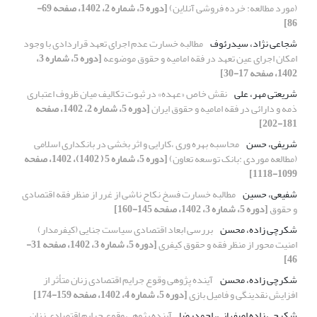
(مورد مطالعه: خرده فروشی آنلاین)
[دوره 5، شماره 2، 1402، صفحه 69-
86]
شجاعی نژاد، سیدرئوف
مطالبه خسارت عدم اجرای تعهد قراردادی با وجود
امکان اجرای عین تعهد در فقه امامیه و حقوق موضوعه
[دوره 5، شماره 3،
1402، صفحه 17-30]
شریعتی ‏مهر، علی
نقش خاص «عهده» در ثبوت تکالیف میان ظروف اعتباری
ذمه و دارائی در فقه امامیه و حقوق ایران
[دوره 5، شماره 2، 1402، صفحه
181-202]
شریفی، حسن
محاسبه بهره وری ،کارایی و اثر بخشی در بانکداری اسلامی
(مطالعه موردی :بانک توسعه تعاون)
[دوره 5، شماره 5 ( 1402)، 1402، صفحه
1099-1118]
شفیعی، حسین
مطالبه خسارت فسخ نکاح ناشی از غرر از منظر فقه اقتصادی
و حقوق
[دوره 5، شماره 3، 1402، صفحه 145-160]
شکرچی زاده، محسن
بررسی ابعاد اقتصادی سیاست جنایی (کیفرمدار)
امنیت محور از منظر فقه و حقوق کیفری
[دوره 5، شماره 3، 1402، صفحه 31-
46]
شکرچی زاده، محسن
آینده پژوهی وقوع جرایم اقتصادی زنان متأثر از
افزایش نقدینگی و فامیل بازی
[دوره 5، شماره 4، 1402، صفحه 159-174]
شکرچی زاده اصفهانی، احمدرضا
آینده پژوهی وقوع جرایم اقتصادی زنان