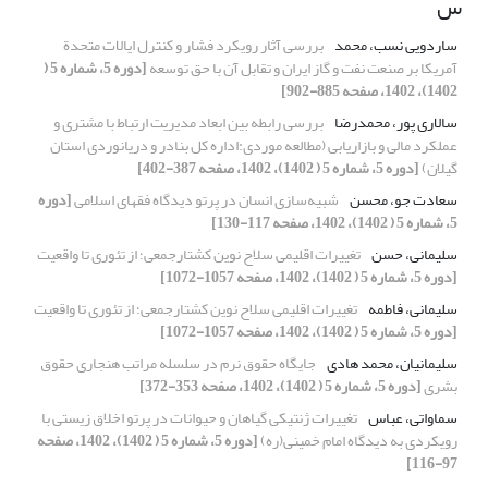
س
ساردویی نسب، محمد
بررسی آثار رویکرد فشار و کنترل ایالات‌ متحدة
آمریکا بر صنعت نفت و گاز ایران و تقابل آن با حق توسعه
[دوره 5، شماره 5 (
1402)، 1402، صفحه 885-902]
سالاری پور، محمدرضا
بررسی رابطه بین ابعاد مدیریت ارتباط با مشتری و
عملکرد مالی و بازاریابی (مطالعه موردی:اداره کل بنادر و دریانوردی استان
گیلان)
[دوره 5، شماره 5 ( 1402)، 1402، صفحه 387-402]
سعادت جو، محسن
شبیه‌سازی انسان در پرتو دیدگاه فقهای اسلامی
[دوره
5، شماره 5 ( 1402)، 1402، صفحه 117-130]
سلیمانی، حسن
تغییرات اقلیمی سلاح نوین کشتارجمعی؛ از تئوری تا واقعیت
[دوره 5، شماره 5 ( 1402)، 1402، صفحه 1057-1072]
سلیمانی، فاطمه
تغییرات اقلیمی سلاح نوین کشتارجمعی؛ از تئوری تا واقعیت
[دوره 5، شماره 5 ( 1402)، 1402، صفحه 1057-1072]
سلیمانیان، محمد هادی
جایگاه حقوق نرم در سلسله مراتب هنجاری حقوق
بشری
[دوره 5، شماره 5 ( 1402)، 1402، صفحه 353-372]
سماواتی، عباس
تغییرات ژنتیکی گیاهان و حیوانات در پرتو اخلاق زیستی با
رویکردی به دیدگاه امام خمینی(ره)
[دوره 5، شماره 5 ( 1402)، 1402، صفحه
97-116]