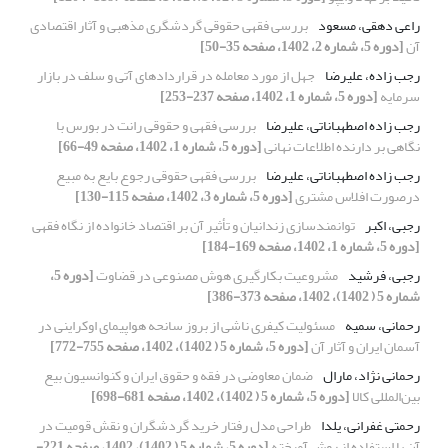
راعی دهقی، مسعود
بررسی فقهی حقوقی گردشگری مذهبی و آثار اقتصادی
آن
[دوره 5، شماره 2، 1402، صفحه 35-50]
رجب زاده، علیرضا
جهل از مورد معامله در قراردادهای آتی و سلف در بازار
سرمایه
[دوره 5، شماره 1، 1402، صفحه 237-253]
رجب زاده اصطهباناتی، علیرضا
بررسی فقهی و حقوقی رانت در بورس با
نگاهی بر دارنده اطلاعات نهانی
[دوره 5، شماره 1، 1402، صفحه 49-66]
رجب زاده اصطهباناتی، علیرضا
بررسی فقهی حقوقی رجوع بایع به مبیع
درصورت افلاس مشتری
[دوره 5، شماره 3، 1402، صفحه 115-130]
رجبی، اکبر
توانمند‌سازی زندانیان و تأثیر آن بر اقتصاد خانواده از نگاه فقهی
[دوره 5، شماره 1، 1402، صفحه 169-184]
رجبی، فرشید
مشروعیت بکارگیری هوش مصنوعی در قضاوت
[دوره 5،
شماره 5 ( 1402)، 1402، صفحه 373-386]
رحمانی، سمیه
مسئولیت کیفری ناشی از بروز سانحه هواپیمای اوکراینی در
آسمان ایران و آثار آن
[دوره 5، شماره 5 ( 1402)، 1402، صفحه 755-772]
رحمانی نژاد، مارال
ضمان معاوضی در فقه و حقوق ایران و کنوانسیون بیع
بین‌المللی کالا
[دوره 5، شماره 5 ( 1402)، 1402، صفحه 681-698]
رحمتی غفرانی، یلدا
طراحی مدل رفتار خرید گردشگران و نقش قومیت در
آن با استفاده از روش آمیخته
[دوره 5، شماره 5 ( 1402)، 1402، صفحه 221-