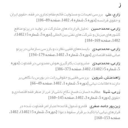
ز
زارع، علی
بررسی تعهدات و مسئولیت قائم مقام تجاری در فقه، حقوق ایران
و حقوق فرانسه
[دوره 5، شماره 4، 1402، صفحه 89-106]
زارعی، محمدحسین
تحلیل قراردادهای مشارکت در تولید در پرتو منافع
کشورهای میزبان و شرکت های نفتی بین المللی
[دوره 5، شماره 5 ( 1402)،
1402، صفحه 169-184]
زارعی، محمدمهدی
بایسته‌های فقهی نظارت و بازرسی سازمانی در پرتو
مبانی فقه اقتصادی
[دوره 5، شماره 3، 1402، صفحه 179-194]
زارعی، محمدمهدی
مشروعیت بکارگیری هوش مصنوعی در قضاوت
[دوره
5، شماره 5 ( 1402)، 1402، صفحه 373-386]
زاهدمنش، شروین
بررسی فقهی و حقوقی رانت در بورس با نگاهی بر
دارنده اطلاعات نهانی
[دوره 5، شماره 1، 1402، صفحه 49-66]
زرعی، شهلا
مطالبه خسارت فسخ نکاح ناشی از غرر از منظر فقه اقتصادی و
حقوق
[دوره 5، شماره 3، 1402، صفحه 145-160]
زین پور جامه، صغری
قلمرو شمول قاعده اعتبار امر قضاوت شده در
قرارهای نهایی (با تاکید بر قرار سقوط دعوا)
[دوره 5، شماره 5 ( 1402)، 1402،
صفحه 153-168]