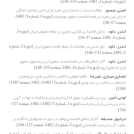
[دوره 5، شماره 2، 1402، صفحه 221-236]
امینی، منصور
مطالبه خسارت عدم اجرای تعهد قراردادی با وجود امکان
اجرای عین تعهد در فقه امامیه و حقوق موضوعه
[دوره 5، شماره 3، 1402،
صفحه 17-30]
اندرز، داود
دلایل اقتصادی کارایی داوری در نظام حقوقی ایران
[دوره 5،
شماره 1، 1402، صفحه 17-34]
اندرز، داود
حق حبس در معاملات از منظر فقه و حقوق ایران
[دوره 5، شماره
3، 1402، صفحه 131-146]
اندرز، داود
آثار انتقال‌طلب در فقه امامیه، حقوق ایران و اصول حقوق
قراردادهای اروپا
[دوره 5، شماره 4، 1402، صفحه 231-248]
انصاری مهیاری، علیرضا
نظام حقوقی حاکم بر جایگزین های حل و فصل
اختلافات با تاکید بر نهاد وایپو
[دوره 5، شماره 5 ( 1402)، 1402، صفحه 1187-
1204]
اوجی، امین
بررسی تطبیقی دعوای قابل‌تجزیه پذیر و تفکیک دعوا در آیین
دادرسی مدنی ایران و فرانسه
[دوره 5، شماره 5 ( 1402)، 1402، صفحه 717-
734]
ایران‏پور، صدیقه
کارکردهای اقتصادی وقف در دوره سلجوقیان با تأکید بر
تفاوت آن با تراست اقتصادی
[دوره 5، شماره 2، 1402، صفحه 127-146]
ایزدی فرد، علی اکبر
مشروعیت بکارگیری هوش مصنوعی در قضاوت
[دوره