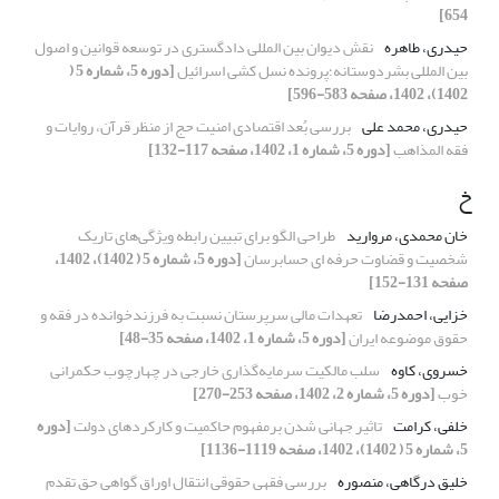
654]
حیدری، طاهره
نقش دیوان بین المللی دادگستری در توسعه قوانین و اصول
بین المللی بشردوستانه؛پرونده نسل کشی اسرائیل
[دوره 5، شماره 5 (
1402)، 1402، صفحه 583-596]
حیدری، محمد علی
بررسی بُعد اقتصادی امنیت حج از منظر قرآن، روایات و
فقه المذاهب
[دوره 5، شماره 1، 1402، صفحه 117-132]
خ
خان محمدی، مروارید
طراحی الگو برای تبیین رابطه ویژگی‌های تاریک
شخصیت و قضاوت حرفه ای حسابرسان
[دوره 5، شماره 5 ( 1402)، 1402،
صفحه 131-152]
خزایی، احمدرضا
تعهدات مالی سرپرستان نسبت به فرزندخوانده در فقه و
حقوق موضوعه ایران
[دوره 5، شماره 1، 1402، صفحه 35-48]
خسروی، کاوه
سلب مالکیت سرمایه‌گذاری خارجی در چهارچوب حکمرانی
خوب
[دوره 5، شماره 2، 1402، صفحه 253-270]
خلفی، کرامت
تاثیر جهانی شدن برمفهوم حاکمیت و کارکردهای دولت
[دوره
5، شماره 5 ( 1402)، 1402، صفحه 1119-1136]
خلیق درگاهی، منصوره
بررسی فقهی حقوقی انتقال اوراق گواهی حق تقدم