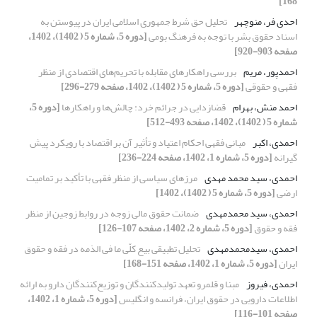
168]
احدی‏ فر، منوچهر
تحلیل حق شرط جمهوری اسلامی ایران در پیوستن به
اسناد حقوق بشر با توجه به فرهنگ بومی
[دوره 5، شماره 5 ( 1402)، 1402،
صفحه 903-920]
احمدپور، مریم
بررسی راهکارهای مقابله با تحریم‌های اقتصادی از منظر
فقهی و حقوقی
[دوره 5، شماره 5 ( 1402)، 1402، صفحه 279-296]
احمد منش، بهرام
قضازدایی در جرائم خرد: چالش‌ها و راهکارها
[دوره 5،
شماره 5 ( 1402)، 1402، صفحه 493-512]
احمدی، اکبر
مبانی فقهی احکام اعتیاد و تأثیر آن بر اقتصاد با رویکرد پیش
گیرانه
[دوره 5، شماره 1، 1402، صفحه 224-236]
احمدی، سید محمد مهدی
مرزهای سیاسی از منظر فقهی با تأکید بر تمامیت
ارضی
[دوره 5، شماره 5 ( 1402)، 1402]
احمدی، سید محمدمهدی
ضمانت حقوق مالی زوجه در روابط زوجین از منظر
فقه و حقوق
[دوره 5، شماره 2، 1402، صفحه 107-126]
احمدی، سیدمحمدمهدی
تحلیل تطبیقی بیع کلّی ما فی الذمه در فقه و حقوق
ایران
[دوره 5، شماره 1، 1402، صفحه 151-168]
احمدی، فیروز
مبنا و قلمرو تعهد تولیدکنندگان و توزیع‌کنندگان دارو به ارائه
اطلاعات دارویی در حقوق ایران، فرانسه و انگلیس
[دوره 5، شماره 1، 1402،
صفحه 101-116]