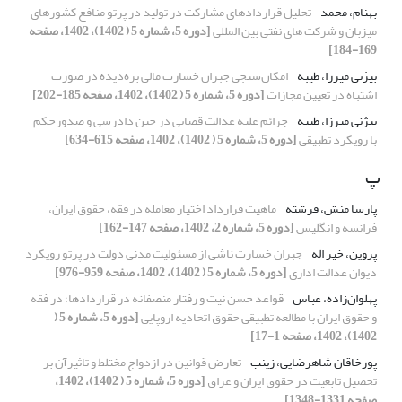
بهنام، محمد
تحلیل قراردادهای مشارکت در تولید در پرتو منافع کشورهای
میزبان و شرکت های نفتی بین المللی
[دوره 5، شماره 5 ( 1402)، 1402، صفحه
169-184]
بیژنی میرزا، طیبه
امکان‌سنجی جبران خسارت مالی بزه‌دیده در صورت
اشتباه در تعیین مجازات
[دوره 5، شماره 5 ( 1402)، 1402، صفحه 185-202]
بیژنی میرزا، طیبه
جرائم علیه عدالت قضایی در حین دادرسی و صدورحکم
با رویکرد تطبیقی
[دوره 5، شماره 5 ( 1402)، 1402، صفحه 615-634]
پ
پارسا منش، فرشته
ماهیت قرارداد اختیار معامله در فقه، حقوق ایران،
فرانسه و انگلیس
[دوره 5، شماره 2، 1402، صفحه 147-162]
پروین، خیر اله
جبران خسارت ناشی از مسئولیت مدنی دولت در پرتو رویکرد
دیوان عدالت اداری
[دوره 5، شماره 5 ( 1402)، 1402، صفحه 959-976]
پهلوان‌زاده، عباس
قواعد حسن نیت و رفتار منصفانه در قراردادها؛ در فقه
و حقوق ایران با مطالعه تطبیقی حقوق اتحادیه اروپایی
[دوره 5، شماره 5 (
1402)، 1402، صفحه 1-17]
پورخاقان شاهرضایی، زینب
تعارض قوانین در ازدواج مختلط و تاثیرآن بر
تحصیل تابعیت در حقوق ایران و عراق
[دوره 5، شماره 5 ( 1402)، 1402،
صفحه 1331-1348]