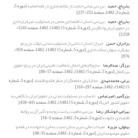
بذرپاچ، حمید
بررسی مبانی حمایت از علائم تجاری در فقه امامیه
[دوره 5،
شماره 2، 1402، صفحه 252-237]
بذرپاچ، حمید
بررسی خسارت اقتصادی محض در مسئولیت غیرقراردادی
در حقوق ایران و انگلیس
[دوره 5، شماره 5 ( 1402)، 1402، صفحه 1241-
1258]
برادران، حسن
جبران خسارت ناشی از مسئولیت مدنی دولت در پرتو
رویکرد دیوان عدالت اداری
[دوره 5، شماره 5 ( 1402)، 1402، صفحه 959-
976]
برزگر، عبدالرضا
سازوکارهای اعمال شفافیت تقنینی ایران در پرتو حقوق
بین‌الملل
[دوره 5، شماره 5 ( 1402)، 1402، صفحه 57-80]
برغی، محمدمهدی
مجازاتهای جامعه‌گرا از منظر فقه و اقتصاد
[دوره 5، شماره
5 ( 1402)، 1402، صفحه 297-316]
بزرگمهر، امیرعباس
انتساب در مسئولیت مدنی در حقوق ایران با نگاهی به
حقوق کشور آمریکا
[دوره 5، شماره 5 ( 1402)، 1402، صفحه 441-458]
بهرامی خوشکار، رضا
بررسی ماهیت ریاست زوجه و تأثیر آن بر روابط
اقتصادی خانواده
[دوره 5، شماره 3، 1402، صفحه 1-16]
بهلولی، عزیزه
تعهدات مالی سرپرستان نسبت به فرزندخوانده در فقه و
حقوق موضوعه ایران
[دوره 5، شماره 1، 1402، صفحه 35-48]