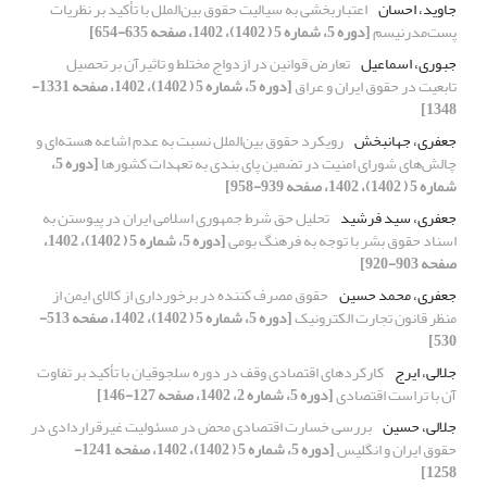
جاوید، احسان
اعتباربخشی به سیالیت حقوق بین‌الملل با تأکید بر نظریات
پست‌مدرنیسم
[دوره 5، شماره 5 ( 1402)، 1402، صفحه 635-654]
جبوری، اسماعیل
تعارض قوانین در ازدواج مختلط و تاثیرآن بر تحصیل
تابعیت در حقوق ایران و عراق
[دوره 5، شماره 5 ( 1402)، 1402، صفحه 1331-
1348]
جعفری، جهانبخش
رویکرد حقوق بین‌الملل نسبت به عدم اشاعه هسته‌ای و
چالش‌های شورای امنیت در تضمین پای بندی به تعهدات کشورها
[دوره 5،
شماره 5 ( 1402)، 1402، صفحه 939-958]
جعفری، سید فرشید
تحلیل حق شرط جمهوری اسلامی ایران در پیوستن به
اسناد حقوق بشر با توجه به فرهنگ بومی
[دوره 5، شماره 5 ( 1402)، 1402،
صفحه 903-920]
جعفری، محمد حسین
حقوق مصرف کننده در برخورداری از کالای ایمن از
منظر قانون تجارت الکترونیک
[دوره 5، شماره 5 ( 1402)، 1402، صفحه 513-
530]
جلالی، ایرج
کارکردهای اقتصادی وقف در دوره سلجوقیان با تأکید بر تفاوت
آن با تراست اقتصادی
[دوره 5، شماره 2، 1402، صفحه 127-146]
جلالی، حسین
بررسی خسارت اقتصادی محض در مسئولیت غیرقراردادی در
حقوق ایران و انگلیس
[دوره 5، شماره 5 ( 1402)، 1402، صفحه 1241-
1258]