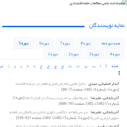
نمایه نویسندگان
همه دوره ها
دوره 8
دوره 7
دوره 6
دوره 5
دوره 4
دوره 3
دوره 2
دوره 1
همه
آ
ا
ب
پ
ت
ث
ج
چ
ح
خ
د
ذ
ر
ز
ژ
س
آ
آبدار اصفهانی، مهدی
دلایل فقهی تعارض اصل و ظاهر در عرصه اقتصاد
[دوره 5، شماره 4، 1402، صفحه 75-88]
آذربایجانی، علیرضا
شروط مؤثر بر مدیریت ریسک در قراردادها
[دوره 5،
شماره 5 ( 1402)، 1402، صفحه 791-808]
آذربایجانی، علیرضا
بررسی قواعد حاکم بر داوری تجاری بین‌المللی در فقه و
حقوق ایران و آمریکا
[دوره 5، شماره 5 ( 1402)، 1402، صفحه 921-938]
آزادبخت، فرید
بررسی راهکارهای مقابله با تحریم‌های اقتصادی از منظر