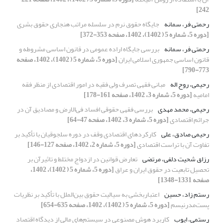
242]
رحمتی فر، سمانه
جایگاه حقوق نرم در سلسله مراتب هنجاری حقوق بشری
[دوره 5، شماره 5 ( 1402)، 1402، صفحه 353-372]
رحمتی فر، سمانه
بررسی جایگاه اراده عمومی در قانون اساسی مشروطه و
قانون اساسی جمهوری اسلامی ایران
[دوره 5، شماره 5 ( 1402)، 1402، صفحه
773-790]
رحیمی، روح اله
مبانی فقهی تصرف ولی فقیه در امور اقتصادی از منظر فقه
امامیه
[دوره 5، شماره 3، 1402، صفحه 161-178]
رحیمی، محمد مهدی
بررسی فقهی حقوقی افساد فی‌الارض و مصادیق آن در
جرائم اقتصادی
[دوره 5، شماره 3، 1402، صفحه 47-64]
رحیمی‏ صادق، علی
کارکردهای اقتصادی وقف در دوره سلجوقیان با تأکید بر
تفاوت آن با تراست اقتصادی
[دوره 5، شماره 2، 1402، صفحه 127-146]
رزاق شحیت دلفی، مرتضی
تعارض قوانین در ازدواج مختلط و تاثیرآن بر
تحصیل تابعیت در حقوق ایران و عراق
[دوره 5، شماره 5 ( 1402)، 1402،
صفحه 1331-1348]
رستم زاد، حسین
اعتباربخشی به سیالیت حقوق بین‌الملل با تأکید بر نظریات
پست‌مدرنیسم
[دوره 5، شماره 5 ( 1402)، 1402، صفحه 635-654]
رستمی، ایوب
کاربرد هوش مصنوعی در سیستم‌های مالی از دیدگاه اقتصاد