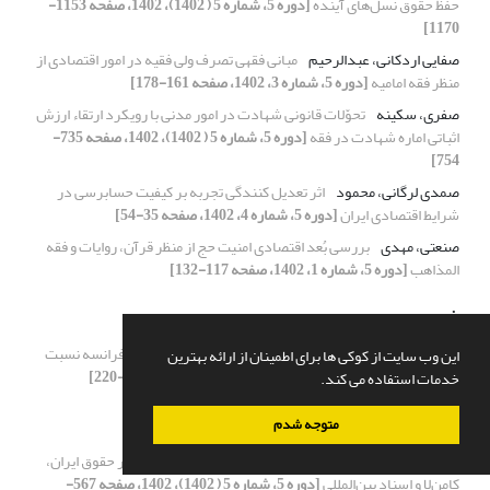
حفظ حقوق نسل‌های آینده
[دوره 5، شماره 5 ( 1402)، 1402، صفحه 1153-
1170]
صفایی اردکانی، عبدالرحیم
مبانی فقهی تصرف ولی فقیه در امور اقتصادی از
منظر فقه امامیه
[دوره 5، شماره 3، 1402، صفحه 161-178]
صفری، سکینه
تحوّلات قانونی شهادت در امور مدنی با رویکرد ارتقاء ارزش
اثباتی اماره شهادت در فقه
[دوره 5، شماره 5 ( 1402)، 1402، صفحه 735-
754]
صمدی لرگانی، محمود
اثر تعدیل کنندگی تجربه بر کیفیت حسابرسی در
شرایط اقتصادی ایران
[دوره 5، شماره 4، 1402، صفحه 35-54]
صنعتی، مهدی
بررسی بُعد اقتصادی امنیت حج از منظر قرآن، روایات و فقه
المذاهب
[دوره 5، شماره 1، 1402، صفحه 117-132]
ض
ضیائی فرد، محمود
رویکرد فقه و نظام قضایی ایران، مصر و فرانسه نسبت
این وب سایت از کوکی ها برای اطمینان از ارائه بهترین
به اشتغال زنان
[دوره 5، شماره 5 ( 1402)، 1402، صفحه 203-220]
خدمات استفاده می کند.
ط
متوجه شدم
طاهری، سهیل
مبانی و شرایط تأثیر رفتار طرف‎ها بر قرارداد در حقوق ایران،
کامن‌لا و اسناد بین‌المللی
[دوره 5، شماره 5 ( 1402)، 1402، صفحه 567-