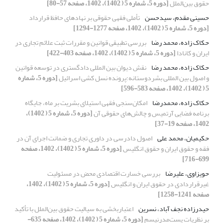
حقوق بین‌الملل
[دوره 5، شماره 5 ( 1402)، 1402، صفحه 57-80]
حسینی مقدم، سیدحسن
تأملی فقهی حقوقی بر نهادهای حافظ قرارداد
[دوره 5، شماره 5 ( 1402)، 1402، صفحه 1277-1294]
حکاک زاده، محمد رضا
بررسی تطبیقی قوانین و مقررات ثبت علائم تجاری در
ایران و کانادا
[دوره 5، شماره 5 ( 1402)، 1402، صفحه 403-422]
حکاک زاده، محمد رضا
نقش دیوان بین المللی دادگستری در توسعه قوانین
و اصول بین المللی بشردوستانه؛پرونده نسل کشی اسرائیل
[دوره 5، شماره
5 ( 1402)، 1402، صفحه 583-596]
حکاک زاده، محمدرضا
امکان‌سنجی فقهی استیلای بشریت بر ماه، جایگاه
برنامه فضایی آرتمیس و چالش‌های حقوقی آن
[دوره 5، شماره 5 ( 1402)،
1402، صفحه 19-37]
حکیمیان، محمد علی
اصول دادرسی در داوری تجاری و ضمانت اجرای آن در
فقه و حقوق ایران و حقوق انگلیس
[دوره 5، شماره 5 ( 1402)، 1402، صفحه
699-716]
حویزاوی، علیرضا
بررسی خسارت اقتصادی محض در مسئولیت
غیرقراردادی در حقوق ایران و انگلیس
[دوره 5، شماره 5 ( 1402)، 1402،
صفحه 1241-1258]
حیدرزاده نجف آباد، نسرین
اعتباربخشی به سیالیت حقوق بین‌الملل با تأکید
بر نظریات پست‌مدرنیسم
[دوره 5، شماره 5 ( 1402)، 1402، صفحه 635-