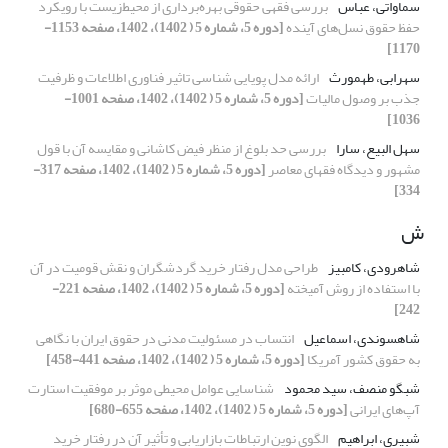
سماواتی، عباس
بررسی فقهی حقوقی بهره‌برداری از محیط‌زیست با رویکرد
حفظ حقوق نسل‌های آینده
[دوره 5، شماره 5 ( 1402)، 1402، صفحه 1153-
1170]
سهرابی، طهمورث
ارائه مدل پویایی شناسی تاثیر فناوری اطلاعات و ظرفیت
جذب بر وصول مالیات
[دوره 5، شماره 5 ( 1402)، 1402، صفحه 1001-
1036]
سهل البیع، سارا
بررسی حد بلوغ از منظر فیض کاشانی و مقایسه آن با قول
مشهور و دیدگاه فقهای معاصر
[دوره 5، شماره 5 ( 1402)، 1402، صفحه 317-
334]
ش
شاهرودی، کامبیز
طراحی مدل رفتار خرید گردشگران و نقش قومیت در آن
با استفاده از روش آمیخته
[دوره 5، شماره 5 ( 1402)، 1402، صفحه 221-
242]
شاهسوندی، اسماعیل
انتساب در مسئولیت مدنی در حقوق ایران با نگاهی
به حقوق کشور آمریکا
[دوره 5، شماره 5 ( 1402)، 1402، صفحه 441-458]
شبگو منصف، سید محمود
شناسایی عوامل محیطی موثر بر موفقیت استارت
آپ‌های ایرانی
[دوره 5، شماره 5 ( 1402)، 1402، صفحه 655-680]
شبیری، ابراهیم
الگوی نوین ارتباطات بازاریابی و تأثیر آن در رفتار خرید