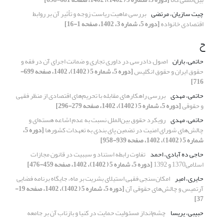
چیت سازیان، مرتضی
بررسی ماهیت ریاست زوجه و تأثیر آن بر روابط
اقتصادی خانواده
[دوره 5، شماره 3، 1402، صفحه 1-16]
ح
حاتمی، باران
اصول دادرسی در داوری تجاری و ضمانت اجرای آن در فقه و
حقوق ایران و حقوق انگلیس
[دوره 5، شماره 5 ( 1402)، 1402، صفحه 699-
716]
حاتمی، مهدی
بررسی راهکارهای مقابله با تحریم‌های اقتصادی از منظر فقهی
و حقوقی
[دوره 5، شماره 5 ( 1402)، 1402، صفحه 279-296]
حاتمی، مهدی
رویکرد حقوق بین‌الملل نسبت به عدم اشاعه هسته‌ای و
چالش‌های شورای امنیت در تضمین پای بندی به تعهدات کشورها
[دوره 5،
شماره 5 ( 1402)، 1402، صفحه 939-958]
حاجی ده آبادی، احمد
تفاوت رابطه استناد و سببیت در قانون مجازات
اسلامی1370 و 1392
[دوره 5، شماره 5 ( 1402)، 1402، صفحه 459-476]
حایری، امیر
امکان‌سنجی فقهی استیلای بشریت بر ماه، جایگاه برنامه فضایی
آرتمیس و چالش‌های حقوقی آن
[دوره 5، شماره 5 ( 1402)، 1402، صفحه 19-
37]
حبیبی، پریسا
چشم‌انداز مسئولیت حمایت در کنیا و بازتاب آن بر جامعه