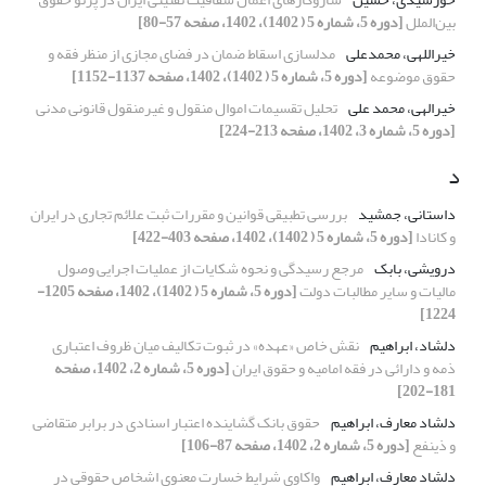
بین‌الملل
[دوره 5، شماره 5 ( 1402)، 1402، صفحه 57-80]
خیراللهی، محمدعلی
مدلسازی اسقاط ضمان در فضای مجازی از منظر فقه و
حقوق موضوعه
[دوره 5، شماره 5 ( 1402)، 1402، صفحه 1137-1152]
خیرالهی، محمد علی
تحلیل تقسیمات اموال منقول و غیرمنقول قانونی مدنی
[دوره 5، شماره 3، 1402، صفحه 213-224]
د
داستانی، جمشید
بررسی تطبیقی قوانین و مقررات ثبت علائم تجاری در ایران
و کانادا
[دوره 5، شماره 5 ( 1402)، 1402، صفحه 403-422]
درویشی، بابک
مرجع رسیدگی و نحوه شکایات از عملیات اجرایی وصول
مالیات و سایر مطالبات دولت
[دوره 5، شماره 5 ( 1402)، 1402، صفحه 1205-
1224]
دلشاد، ابراهیم
نقش خاص «عهده» در ثبوت تکالیف میان ظروف اعتباری
ذمه و دارائی در فقه امامیه و حقوق ایران
[دوره 5، شماره 2، 1402، صفحه
181-202]
دلشاد معارف، ابراهیم
حقوق بانک گشاینده اعتبار اسنادی در برابر متقاضی
و ذینفع
[دوره 5، شماره 2، 1402، صفحه 87-106]
دلشاد معارف، ابراهیم
واکاوی شرایط خسارت معنوی اشخاص حقوقی در