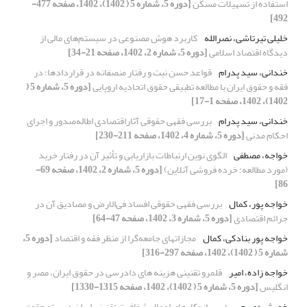
استفاده از تسهیلات مسکن
[دوره 5، شماره 5 ( 1402)، 1402، صفحه 477-
492]
خلیلی تیرتاشی، نصرالله
کاربرد هوش مصنوعی در سیستم‌های مالی از
دیدگاه اقتصاد اسلامی
[دوره 5، شماره 2، 1402، صفحه 21-34]
خندانی، سید پدرام
قواعد حسن نیت و رفتار منصفانه در قراردادها؛ در
فقه و حقوق ایران با مطالعه تطبیقی حقوق اتحادیه اروپایی
[دوره 5، شماره 5 (
1402)، 1402، صفحه 1-17]
خندانی، سید پدرام
بررسی فقهی حقوقی آثاراقتصادی اطاله‌صدور و اجرای
احکام مدنی
[دوره 5، شماره 4، 1402، صفحه 211-230]
خواجه، مصطفی
الگوی نوین ارتباطات بازاریابی و تأثیر آن در رفتار خرید
(مورد مطالعه: خرده فروشی آنلاین)
[دوره 5، شماره 2، 1402، صفحه 69-
86]
خواجه پور، کمال
بررسی فقهی حقوقی افساد فی‌الارض و مصادیق آن در
جرائم اقتصادی
[دوره 5، شماره 3، 1402، صفحه 47-64]
خواجه پور بنادکی، کمال
مجازاتهای جامعه‌گرا از منظر فقه و اقتصاد
[دوره 5،
شماره 5 ( 1402)، 1402، صفحه 297-316]
خواجه زاده، امیر
قلمرو تقنینی هزینه های دادرسی در حقوق ایران، مصر و
انگلیس
[دوره 5، شماره 5 ( 1402)، 1402، صفحه 1315-1330]
خورشیدی، حسین
سازوکارهای اعمال شفافیت تقنینی ایران در پرتو حقوق