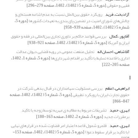
فقهی و حقوقی
[دوره 5، شماره 5 ( 1402)، 1402، صفحه 279-296]
آزادبخت، فرید
رویکرد حقوق بین‌الملل نسبت به عدم اشاعه هسته‌ای و
چالش‌های شورای امنیت در تضمین پای بندی به تعهدات کشورها
[دوره 5،
شماره 5 ( 1402)، 1402، صفحه 939-958]
آقاپور، کمال
بررسی قواعد حاکم بر داوری تجاری بین‌المللی در فقه و حقوق
ایران و آمریکا
[دوره 5، شماره 5 ( 1402)، 1402، صفحه 921-938]
آقاشاهی، احسان اله
تحلیل منفعت عمومی در رویه قضایی دیوان عدالت
اداری با قاعده تسلیط ‌با تأکید بر اقدام شهرداری‌ها
[دوره 5، شماره 1، 1402،
صفحه 205-222]
ا
ابراهیمی، اعظم
بررسی مسئولیت سهامداران در قبال بدهی شرکت در
حقوق تجارت ایران با رویکرد تطبیقی
[دوره 5، شماره 5 ( 1402)، 1402، صفحه
847-866]
ابهری، حمید
تشریفات مربوط به مطالبه ی مهریه توسط زوجه با تاکید
برمقررات جدید
[دوره 5، شماره 2، 1402، صفحه 163-180]
ابهری، حمید
قلمرو شمول قاعده اعتبار امر قضاوت شده در قرارهای نهایی
(با تاکید بر قرار سقوط دعوا)
[دوره 5، شماره 5 ( 1402)، 1402، صفحه 153-