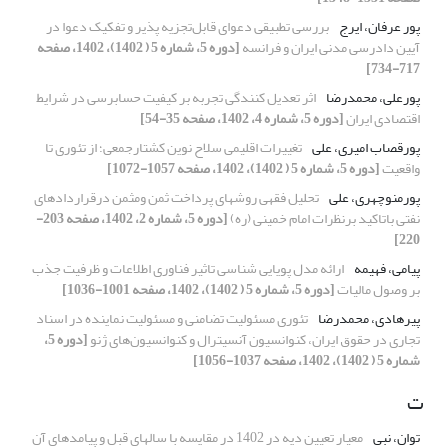
پور عرفان، ایرج
بررسی تطبیقی دعوای قابل‌تجزیه پذیر و تفکیک دعوا در
آیین دادرسی مدنی ایران و فرانسه
[دوره 5، شماره 5 ( 1402)، 1402، صفحه
717-734]
پورعلی، محمدرضا
اثر تعدیل کنندگی تجربه بر کیفیت حسابرسی در شرایط
اقتصادی ایران
[دوره 5، شماره 4، 1402، صفحه 35-54]
پورقصاب امیری، علی
تغییرات اقلیمی سلاح نوین کشتارجمعی؛ از تئوری تا
واقعیت
[دوره 5، شماره 5 ( 1402)، 1402، صفحه 1057-1072]
پورمنوچهری، علی
تحلیل فقهی روشهای پرداخت ثمن ومثمن درقراردادهای
نفتی باتاکید برنظرات امام خمینی (ره)
[دوره 5، شماره 2، 1402، صفحه 203-
220]
پیامی، فهیمه
ارائه مدل پویایی شناسی تاثیر فناوری اطلاعات و ظرفیت جذب
بر وصول مالیات
[دوره 5، شماره 5 ( 1402)، 1402، صفحه 1001-1036]
پیرهادی، محمدرضا
تئوری مسئولیت تضامنی و مسئولیت نماینده در اسناد
تجاری در حقوق ایران، کنوانسیون آنسیترال و کنوانسیون‌های ژنو
[دوره 5،
شماره 5 ( 1402)، 1402، صفحه 1037-1056]
ت
توان، نبی
معیار تعیین دیه در 1402 در مقایسه با سالهای قبل و پیامدهای آن