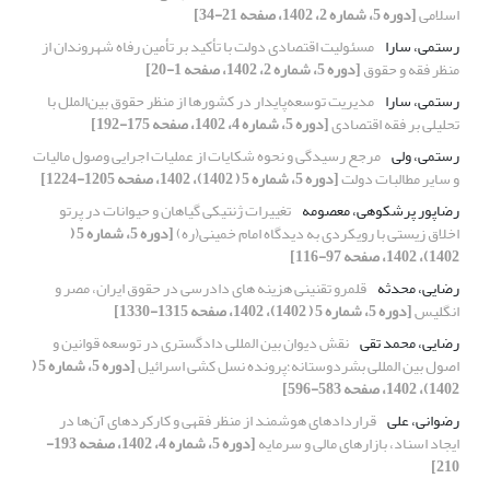
اسلامی
[دوره 5، شماره 2، 1402، صفحه 21-34]
رستمی، سارا
مسئولیت اقتصادی دولت با تأکید بر تأمین رفاه شهروندان از
منظر فقه و حقوق
[دوره 5، شماره 2، 1402، صفحه 1-20]
رستمی، سارا
مدیریت توسعه‌پایدار در کشورها از منظر حقوق بین‌الملل با
تحلیلی بر فقه اقتصادی
[دوره 5، شماره 4، 1402، صفحه 175-192]
رستمی، ولی
مرجع رسیدگی و نحوه شکایات از عملیات اجرایی وصول مالیات
و سایر مطالبات دولت
[دوره 5، شماره 5 ( 1402)، 1402، صفحه 1205-1224]
رضاپور پرشکوهی، معصومه
تغییرات ژنتیکی گیاهان و حیوانات در پرتو
اخلاق زیستی با رویکردی به دیدگاه امام خمینی(ره)
[دوره 5، شماره 5 (
1402)، 1402، صفحه 97-116]
رضایی، محدثه
قلمرو تقنینی هزینه های دادرسی در حقوق ایران، مصر و
انگلیس
[دوره 5، شماره 5 ( 1402)، 1402، صفحه 1315-1330]
رضایی، محمد تقی
نقش دیوان بین المللی دادگستری در توسعه قوانین و
اصول بین المللی بشردوستانه؛پرونده نسل کشی اسرائیل
[دوره 5، شماره 5 (
1402)، 1402، صفحه 583-596]
رضوانی، علی
قراردادهای هوشمند از منظر فقهی و کارکرد‌های آن‌ها در
ایجاد اسناد، بازارهای مالی و سرمایه
[دوره 5، شماره 4، 1402، صفحه 193-
210]