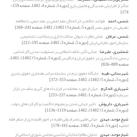
متأثر از افزایش نقدینگی و فامیل بازی
[دوره 5، شماره 4، 1402، صفحه 159-
174]
شمس، احمد
قواعد حاکم بر اثر انحلال عقد اصلی بر عقد تبعی، با مطالعه
تطبیقی در حقوق مصر
[دوره 5، شماره 5 ( 1402)، 1402، صفحه 241-260]
شمس، عرفان
نقش نظارت دیوان عدالت اداری برصلاحیت تشخیصی
سازمان امور مالیاتی ایران
[دوره 5، شماره 3، 1402، صفحه 195-212]
شمشیری، علیرضا
مبانی تأثیر تخلف انتظامی بر مسئولیت مدنی کارشناس
رسمی دادگستری در حقوق ایران و انگلیس
[دوره 5، شماره 5 ( 1402)، 1402،
صفحه 809-826]
شهرستانی، طیبه
جایگاه حقوق نرم در سلسله مراتب هنجاری حقوق بشری
[دوره 5، شماره 5 ( 1402)، 1402، صفحه 353-372]
شهریاری، اله کرم
جهل از مورد معامله در قراردادهای آتی و سلف در بازار
سرمایه
[دوره 5، شماره 1، 1402، صفحه 237-253]
شهریاری، داریوش
تاثیر جهانی شدن برمفهوم حاکمیت و کارکردهای دولت
[دوره 5، شماره 5 ( 1402)، 1402، صفحه 1119-1136]
شیخ موحد، مهدی
مبانی فقهی تصرف ولی فقیه در امور اقتصادی از منظر فقه
امامیه
[دوره 5، شماره 3، 1402، صفحه 161-178]
شیخ موحد، مهدی
تحلیل نظام انتخاباتی تناسبی مجلس شورای اسلامی از