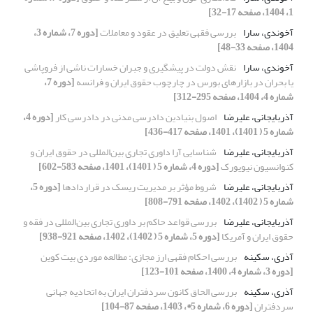
1، 1404، صفحه 17-32]
آخوندی، سارا
بررسی فقهی تعلیق در عقود و معاملات
[دوره 7، شماره 3،
1404، صفحه 33-48]
آخوندی، سارا
نقش دولت در پیشگیری و جبران خسارات ناشی از فروپاشی
یا بحران در بازارهای بورس در چارچوب حقوق ایران و فرانسه
[دوره 7،
شماره 4، 1404، صفحه 295-312]
آذربایجانی، علیرضا
اصول بنیادین دادرسی مدنی در دادرسی کار
[دوره 4،
شماره 5 ( 1401)، 1401، صفحه 417-436]
آذربایجانی، علیرضا
شناسایی آرا داوری تجاری بین‌المللی در حقوق ایران و
کنوانسیون نیویورک
[دوره 4، شماره 5 ( 1401)، 1401، صفحه 583-602]
آذربایجانی، علیرضا
شروط مؤثر بر مدیریت ریسک در قراردادها
[دوره 5،
شماره 5 ( 1402)، 1402، صفحه 791-808]
آذربایجانی، علیرضا
بررسی قواعد حاکم بر داوری تجاری بین‌المللی در فقه و
حقوق ایران و آمریکا
[دوره 5، شماره 5 ( 1402)، 1402، صفحه 921-938]
آذری، سکینه
بررسی احکام فقهی ارز مجازی: مطالعه موردی بیت کوین
[دوره 3، شماره 4، 1400، صفحه 101-123]
آذری، سکینه
بررسی الحاق کانون سردفتران ایران به اتحادیه جهانی
سردفتران
[دوره 6، شماره 5*، 1403، صفحه 87-104]