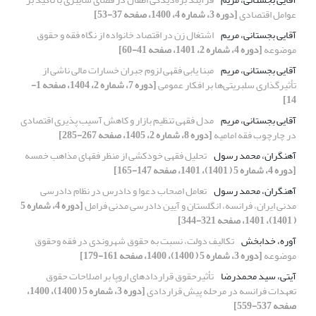
عوامل اقتصادی
[دوره 3، شماره 4، 1400، صفحه 37-53]
آقایی بجستانی، مریم
اشتغال زن در اقتصاد خانواده از نگاه فقه و حقوق
موضوعه
[دوره 4، شماره 2، 1401، صفحه 41-60]
آقایی بجستانی، مریم
مبنا یابی فقهی لزوم جبران خسارات مالی ناشی از
تأثیرگذاری سلبریتی‌ها بر افکار عمومی
[دوره 7، شماره 2، 1404، صفحه 1-
14]
آقایی بجستانی، مریم
مدل فقهی تنظیم بازار و کاهش آسیب پذیری اقتصادی
در چارچوب فقه امامیه
[دوره 8، شماره 2، 1405، صفحه 267-285]
آهنگران، محمد رسول
تحلیل فقهی خودکشی از منظر فقهای مذاهب خمسه
[دوره 4، شماره 5 ( 1401)، 1401، صفحه 147-165]
آهنگران، محمد رسول
تعامل اصحاب دعوا و دادرس در نظام دادرسی
مدنی ایران، فرانسه، انگلستان و آیین دادرسی مدنی فرامل
[دوره 4، شماره 5
( 1401)، 1401، صفحه 321-344]
آوره، خدابخش
تکالیف دولت، نسبت به حقوق شهروندی در فقه وحقوق
موضوعه
[دوره 3، شماره 5 ( 1400)، 1400، صفحه 161-179]
آیتی، سید محمدرضا
تأثیرحقوق قراردادهای اروپا بر اصلاحات حقوق
تعهدات فرانسه در مرحله پیش قراردادی
[دوره 3، شماره 5 ( 1400)، 1400،
صفحه 537-559]