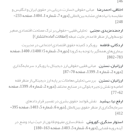
46]
اخلاقی، احمدرضا
مبانی حقوقی خسارت دریایی در حقوق ایران و انگلیس و
مقایسه با نهادهای مشابه بین‌المللی
[دوره 7، شماره 1، 1404، صفحه 233-
248]
ارجمندمزیدی، مجتبی
تحلیلی فقهی-حقوقی بر ترک مصلحت اقتصادی صغیر
توسط ولی از منظر قاعده رعایت غبطه
[(مقالات آماده انتشار)]
اردکانی، فاطمه
رویکرد کمیته حقوق اقتصادی اجتماعی در مدیریت
بیماری‌های همه‌گیر با توجه به کرونا
[دوره 3، شماره 5 ( 1400)، 1400، صفحه
783-802]
ارزانیان، نسترن
مبانی فقهی حقوقی ارز دیجیتال با رویکرد سرمایه‌گذاری
[دوره 2، شماره 1، 1399، صفحه 70-87]
ارزانیان، نسترن
بررسی تحلیلی معاملات بر پایه ارز دیجیتالی از منظر فقه
امامیه و نقش زنجیره بلوکی در صنایع مختلف
[دوره 2، شماره 4، 1399، صفحه
62-77]
ارفع نیا، بهشید
نقش قواعد حقوق بشری در تفسیر قراردادهای
سرمایه‌گذاری از منظر حقوق بین‌الملل
[دوره 6، شماره 5، 1403، صفحه 395-
412]
استوار سنگری، کوروش
شفاف‌سازی مفهوم قانون از حیث نهاد وضع در
آینه رویه قضایی
[دوره 6، شماره 5، 1403، صفحه 163-180]