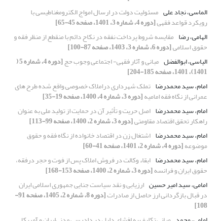
الماسی، نجاد علی
مسئولیت دولت در ارسال امواج الکترومغناطیسی با
رویکرد قواعد فقهی
[دوره 4، شماره 3، 1401، صفحه 45-65]
الهامی، رضا
مقایسه شروط پرداخت نفقه در نکاح دائم با منقطع از منظر فقه و
حقوق اسلامی
[دوره 6، شماره 3، 1403، صفحه 87-100]
الیاسی، ابوالفضل
مبانی و آثار فقهی- اجتماعی وجوب حج
[دوره 4، شماره 5 (
1401)، 1401، صفحه 185-204]
امام، سید محمدرضا
تملک شهرداری دراملاک خصوصی واقع شده طرح های
عمرانی از نگاه فقه امامیه
[دوره 3، شماره 4، 1400، صفحه 19-35]
امام، سید محمدرضا
اصل حریت و تأثیر آن در حمایت از تولید ملی به عنوان
راهکار تحقق اقتصاد مقاومتی
[دوره 3، شماره 2، 1400، صفحه 99-113]
امام، سید محمدرضا
اشتغال زن در اقتصاد خانواده از نگاه فقه و حقوق
موضوعه
[دوره 4، شماره 2، 1401، صفحه 41-60]
امام، سید محمدرضا
ابقاء وکالت در فروش املاک پس از فوت و حجر درفقه،
حقوق ایران و فرانسه
[دوره 3، شماره 2، 1400، صفحه 153-168]
امامی، سید امیر حسین
ارزیابی و نقد سیاست جنایی جمهوری اسلامی ایران
در قبال بازگردانی ارز حاصل از صادرات
[دوره 8، شماره 2، 1405، صفحه 91-
108]
امامی، محمد
مبانی تکلیف به افشای دلیل در دادرسی مدنی‌ایران و آمریکا