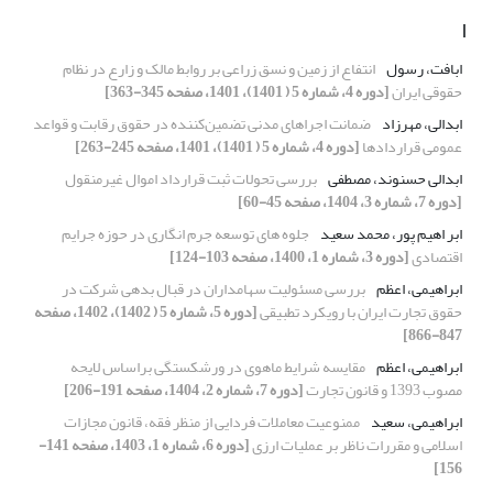
ا
ابافت، رسول
انتفاع از زمین و نسق زراعی بر روابط مالک و زارع در نظام
حقوقی ایران
[دوره 4، شماره 5 ( 1401)، 1401، صفحه 345-363]
ابدالی، مهرزاد
ضمانت اجراهای مدنی تضمین‌کننده در حقوق رقابت و قواعد
عمومی قراردادها
[دوره 4، شماره 5 ( 1401)، 1401، صفحه 245-263]
ابدالی حسنوند، مصطفی
بررسی تحولات ثبت قرارداد اموال غیرمنقول
[دوره 7، شماره 3، 1404، صفحه 45-60]
ابر اهیم پور، محمد سعید
جلوه های توسعه جرم انگاری در حوزه جرایم
اقتصادی
[دوره 3، شماره 1، 1400، صفحه 103-124]
ابراهیمی، اعظم
بررسی مسئولیت سهامداران در قبال بدهی شرکت در
حقوق تجارت ایران با رویکرد تطبیقی
[دوره 5، شماره 5 ( 1402)، 1402، صفحه
847-866]
ابراهیمی، اعظم
مقایسه شرایط ماهوی در ورشکستگی براساس لایحه
مصوب 1393 و قانون تجارت
[دوره 7، شماره 2، 1404، صفحه 191-206]
ابراهیمی، سعید
ممنوعیت معاملات فردایی از منظر فقه، قانون مجازات
اسلامی و مقررات ناظر بر عملیات ارزی
[دوره 6، شماره 1، 1403، صفحه 141-
156]