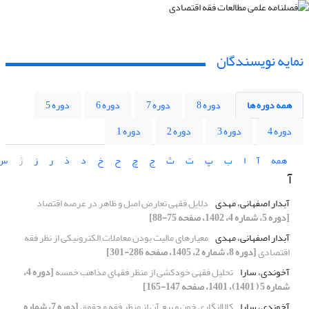
نمایه نویسندگان
همه دوره ها
دوره 8
دوره 7
دوره 6
دوره 5
دوره 4
دوره 3
دوره 2
دوره 1
همه
آ
ا
ب
پ
ت
ث
ج
چ
ح
خ
د
ذ
ر
ز
ژ
س
آ
آبدار اصفهانی، مهدی
دلایل فقهی تعارض اصل و ظاهر در عرصه اقتصاد
[دوره 5، شماره 4، 1402، صفحه 75-88]
آبدار اصفهانی، مهدی
معیارهای مالیت بودن معاملات الکترونیکی از نظر فقه
اقتصادی
[دوره 8، شماره 2، 1405، صفحه 286-301]
آخوندی، سارا
تحلیل فقهی خودکشی از منظر فقهای مذاهب خمسه
[دوره 4،
شماره 5 ( 1401)، 1401، صفحه 147-165]
آخوندی، سارا
کالاانگاری خون و بیع آن از منظر فقه و حقوق
[دوره 7، شماره