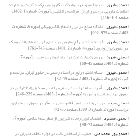
احمدی، فیروز
مبنا و قلمرو تعهد تولیدکنندگان و توزیع‌کنندگان دارو به ارائه
اطلاعات دارویی در حقوق ایران، فرانسه و انگلیس
[دوره 5، شماره 1، 1402،
صفحه 101-116]
احمدی، فیروز
دادگاه صالح در قراردادهای الکترونیکی
[دوره 6، شماره 5،
1403، صفحه 975-992]
احمدی، فیروز
قواعد حاکم بر رفع تعارض در دعاوی قراردادهای الکترونیک
در حقوق ایران و اروپا
[دوره 4، شماره 2، 1401، صفحه 745-761]
احمدی، فیروز
بررسی تحولات ثبت قرارداد اموال غیرمنقول
[دوره 7،
شماره 3، 1404، صفحه 45-60]
احمدی، فیروز
اقسام اشتباه رایج در اسناد رسمی در حقوق ایران، فرانسه و
آمریکا
[دوره 8، شماره 1، 1405، صفحه 15-32]
احمدی، فیروز
تأثیر اشتباه در اسناد رسمی بر اعتبار سند و روابط طرفین در
حقوق ایران، فرانسه و آمریکا
[دوره 8، شماره 2، 1405، صفحه 229-246]
احمدی، مریم
بررسی تطبیقی اصل قائم مقامی بیمه‌گر در حقوق بیمه‌ایران و
فرانسه
[دوره 2، شماره 3، 1399، صفحه 55-72]
احمدی، مسعود
اقتصاد نوین رسانه تلوزیون از منظر فقه اسلامی
[دوره 7،
شماره 4، 1404، صفحه 73-90]
احمدی ‏پور، محمد‏علی
حمایت از اشخاص ثالث در موارد تخلف مدیران در