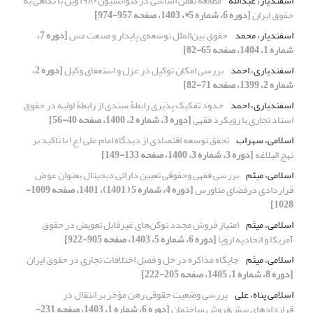
اسفندیار، عبدالله
مطالعه نقض اساسی در کنوانسیون ۱۹۸۰ وین با نگاهی به
حقوق ایران
[دوره 6، شماره 5*، 1403، صفحه 957-974]
اسفندیار، محمد
حقوقِ بین‌الملل توسعه‌ی پایدار و صنعتِ مس
[دوره 7،
شماره 1، 1404، صفحه 65-82]
اسفندیاری، احمد
بررسی امکان توکیل در عزل و استعفای وکیل
[دوره 2،
شماره 2، 1399، صفحه 71-82]
اسفندیاری، احمد
حدود تفکیک پذیری رابطۀ سندی از رابطۀ اولیه در حقوق
اسناد تجاری با رویکرد فقهی
[دوره 3، شماره 2، 1400، صفحه 40-56]
اسلامی، سهراب
تحقق توسعه اقتصادی از دیدگاه امام علی (ع) با تاکید بر
نهج البلاغه
[دوره 3، شماره 3، 1400، صفحه 133-149]
اسلامی، میثم
بررسی فقهی وحقوقی تعیین دارائی دیجیتال بعنوان عوض
قراردادی درفضای متاورس
[دوره 4، شماره 5 ( 1401)، 1401، صفحه 1009-
1028]
اسلامی، میثم
امتیاز فروش مجدد توکن‌های غیرقابل تعویض در حقوق
آمریکا و اتحادیه اروپا
[دوره 6، شماره 5، 1403، صفحه 905-922]
اسلامی، میثم
جایگاه مذاکره در حل و فصل اختلافات تجاری در حقوق ایران
[دوره 8، شماره 1، 1405، صفحه 205-222]
اسلامی پناه، علی
بررسی وضعیت حقوقی رهن مؤخر بر انتقال در
قراردادهای پیش‌فروش ساختمان
[دوره 6، شماره 1، 1403، صفحه 231-