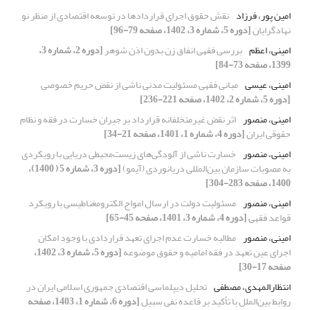
امین پور، فرزاد
نقش حقوق اجرای قراردادها در توسعه اقتصادی از منظر نو
نهادگرایان
[دوره 5، شماره 3، 1402، صفحه 79-96]
امینی، اعظم
بررسی فقهی انفاق زن بدون اذن شوهر
[دوره 2، شماره 3،
1399، صفحه 73-84]
امینی، عیسی
مبانی فقهی مسئولیت مدنی ناشی از نقض حریم خصوصی
[دوره 5، شماره 2، 1402، صفحه 221-236]
امینی، منصور
اثر نقض غیرمتخلفانه قرارداد بر جبران خسارت در فقه و نظام
حقوقی ایران
[دوره 4، شماره 1، 1401، صفحه 21-34]
امینی، منصور
خسارت ناشی از آلودگی‌های زیست‌محیطی دریایی با رویکردی
به مصوبات سازمان بین‌المللی دریانوردی (آیمو)
[دوره 3، شماره 5 ( 1400)،
1400، صفحه 283-304]
امینی، منصور
مسئولیت دولت در ارسال امواج الکترومغناطیسی با رویکرد
قواعد فقهی
[دوره 4، شماره 3، 1401، صفحه 45-65]
امینی، منصور
مطالبه خسارت عدم اجرای تعهد قراردادی با وجود امکان
اجرای عین تعهد در فقه امامیه و حقوق موضوعه
[دوره 5، شماره 3، 1402،
صفحه 17-30]
انتظارالمهدی، مصطفی
تحلیل دیپلماسی اقتصادی جمهوری اسلامی ایران در
روابط بین‌الملل با تأکید بر قاعده نفی سبیل
[دوره 6، شماره 1، 1403، صفحه