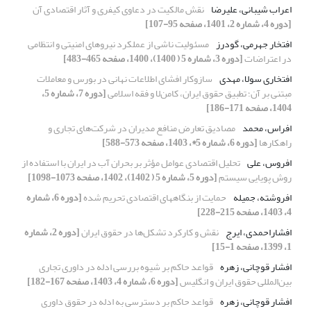
اعراب شیبانی، علیرضا
نقش مالکیت در دعاوی کیفری و آثار اقتصادی آن
[دوره 4، شماره 2، 1401، صفحه 95-107]
افتخار جهرمی، گودرز
مسئولیت ناشی از عملکرد نیروهای امنیتی و انتظامی
در اعتراضات
[دوره 3، شماره 5 ( 1400)، 1400، صفحه 465-483]
افتخاری سولا، مهدی
سازوکار افشای اطلاعات نهانی در بورس و معاملات
مبتنی بر آن؛ تطبیق حقوق ایران، کامن‌لا و فقه اسلامی
[دوره 7، شماره 5،
1404، صفحه 171-186]
افراس، محمد
مصادیق تعارض منافع مدیران در شرکت‌های تجاری و
راهکارها
[دوره 6، شماره 5*، 1403، صفحه 573-588]
افروس، علی
تحلیل اقتصادی عوامل مؤثر بر بحران آب در ایران با استفاده از
روش پویایی سیستم
[دوره 5، شماره 5 ( 1402)، 1402، صفحه 1073-1098]
افروشته، جمیله
حمایت از بنگاههای اقتصادی تحریم شده
[دوره 6، شماره
4، 1403، صفحه 215-228]
افشاراحمدی، ایرج
نقش و کارکرد تشکل‌ها در حقوق ایران
[دوره 2، شماره
1، 1399، صفحه 1-15]
افشار قوچانی، زهره
قواعد حاکم بر شیوه بررسی ادله در داوری تجاری
بین‌المللی حقوق ایران و انگلیس
[دوره 6، شماره 4، 1403، صفحه 167-182]
افشار قوچانی، زهره
قواعد حاکم بر دسترسی به ادله در حقوق داوری