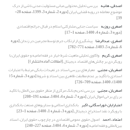
اصدقی، هانیه
بررسی تحلیل محتوایی مبانی مسئولیت مدنی ناشی از درک
موضوع معامله در رویه قضایی ایران
[دوره 2، شماره 3، 1399، صفحه 28-
39]
اصغری، روزبه
سیاست جنایی مشارکتی اسلام در قبال جرائم اقتصادی
[دوره 3، شماره 4، 1400، صفحه 1-17]
اصغری، عبدالرضا
پیشگیری از ارتکاب جرم توسط مجرمین در زندان
[دوره
6، شماره 5، 1403، صفحه 771-782]
اصغری، کریم
واکاوی تحلیلی ماهیت شرط خیار در فقه امامیه و حقوق ایران با
رویکردی بر چالش‌های اقتصاد دیجیتال
[(مقالات آماده انتشار)]
اصغریان، مجتبی
معیارهای بررسی اسناد در تعهدات بانکی مرتبط با اعتبارات
اسنادی با تأکید بر عدم مطابقت ظاهری بین اسناد و شروط
[دوره 3، شماره 5 (
1400)، 1400، صفحه 709-726]
اصغریان، مجتبی
بررسی تحریم بانک مرکزی از منظر حقوق بین الملل با تاکید
بر رای برخی اموال ایران
[دوره 7، شماره 4، 1404، صفحه 191-208]
اعتبارایان خوراسگانی، اکبر
بانکداری اسلامی و سناریوهای صنعت بانکداری
با رویکرد نقد استخراج دیجیتال
[دوره 3، شماره 1، 1400، صفحه 1-23]
اعتماد، احمد
اصول حقوق عمومی اقتصادی در چارچوب حقوق ایران، اسناد
بین‌المللی و فقه امامیه
[دوره 7، شماره 4، 1404، صفحه 227-240]