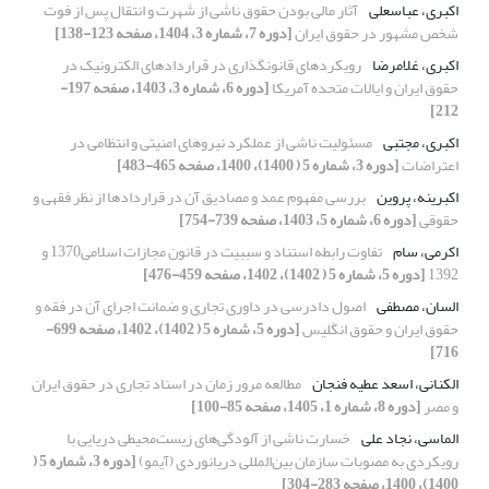
اکبری، عباسعلی
آثار مالی ‏بودن حقوق ناشی از شهرت و انتقال پس از فوت
شخص مشهور در حقوق ایران
[دوره 7، شماره 3، 1404، صفحه 123-138]
اکبری، غلامرضا
رویکردهای قانونگذاری در قراردادهای الکترونیک در
حقوق ایران و ایالات متحده آمریکا
[دوره 6، شماره 3، 1403، صفحه 197-
212]
اکبری، مجتبی
مسئولیت ناشی از عملکرد نیروهای امنیتی و انتظامی در
اعتراضات
[دوره 3، شماره 5 ( 1400)، 1400، صفحه 465-483]
اکبرینه، پروین
بررسی مفهوم عمد و مصادیق آن در قراردادها از نظر فقهی و
حقوقی
[دوره 6، شماره 5، 1403، صفحه 739-754]
اکرمی، سام
تفاوت رابطه استناد و سببیت در قانون مجازات اسلامی1370 و
1392
[دوره 5، شماره 5 ( 1402)، 1402، صفحه 459-476]
السان، مصطفی
اصول دادرسی در داوری تجاری و ضمانت اجرای آن در فقه و
حقوق ایران و حقوق انگلیس
[دوره 5، شماره 5 ( 1402)، 1402، صفحه 699-
716]
الکنانی، اسعد عطیه فنجان
مطالعه مرور زمان در اسناد تجاری در حقوق ایران
و مصر
[دوره 8، شماره 1، 1405، صفحه 85-100]
الماسی، نجاد علی
خسارت ناشی از آلودگی‌های زیست‌محیطی دریایی با
رویکردی به مصوبات سازمان بین‌المللی دریانوردی (آیمو)
[دوره 3، شماره 5 (
1400)، 1400، صفحه 283-304]