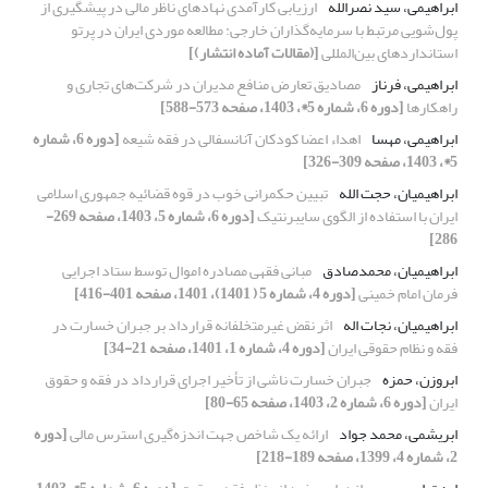
ابراهیمی، سید نصرالله
ارزیابی کارآمدی نهادهای ناظر مالی در پیشگیری از
پول‌شویی مرتبط با سرمایه‌گذاران خارجی: مطالعه موردی ایران در پرتو
استانداردهای بین‌المللی
[(مقالات آماده انتشار)]
ابراهیمی، فرناز
مصادیق تعارض منافع مدیران در شرکت‌های تجاری و
راهکارها
[دوره 6، شماره 5*، 1403، صفحه 573-588]
ابراهیمی، مهسا
اهداء اعضا کودکان آنانسفالی در فقه شیعه
[دوره 6، شماره
5*، 1403، صفحه 309-326]
ابراهیمیان، حجت الله
تبیین حکمرانی خوب در قوه قضائیه جمهوری اسلامی
ایران با استفاده از الگوی سایبرنتیک
[دوره 6، شماره 5، 1403، صفحه 269-
286]
ابراهیمیان، محمدصادق
مبانی فقهی مصادره اموال توسط ستاد اجرایی
فرمان امام خمینی
[دوره 4، شماره 5 ( 1401)، 1401، صفحه 401-416]
ابراهیمیان، نجات اله
اثر نقض غیرمتخلفانه قرارداد بر جبران خسارت در
فقه و نظام حقوقی ایران
[دوره 4، شماره 1، 1401، صفحه 21-34]
ابروزن، حمزه
جبران خسارت ناشی از تأخیر اجرای قرارداد در فقه و حقوق
ایران
[دوره 6، شماره 2، 1403، صفحه 65-80]
ابریشمی، محمد جواد
ارائه یک شاخص جهت اندزه‌گیری استرس مالی
[دوره
2، شماره 4، 1399، صفحه 189-218]