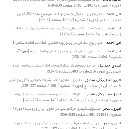
[دوره 4، شماره 5 ( 1401)، 1401، صفحه 639-658]
امی، احمد
مبانی فقهی - حقوقی دیه یوم‌الاداء؛ موضوع ماده 490 قانون
مجازات اسلامی
[دوره 2، شماره 2، 1399، صفحه 31-39]
امی، احمد
ماهیت ضمانت‌نامه‌های بانکی در رویه قضایی ایران و فقه امامیه
[دوره 7، شماره 3، 1404، صفحه 93-110]
امی، احمد
اعتبار بیع شفاهی در پرتو رویه قضایی
[(مقالات آماده انتشار)]
امی، احمد
اعتبار بیع شفاهی در پرتو حقوق ایران و فقه امامیه
[دوره 7،
شماره 3، 1404، صفحه 241-258]
امیدی، جبرائیل
حریم خصوصی از منظر اندیشه امام‌خمینی و منشور حقوق
شهروندی
[دوره 6، شماره 5، 1403، صفحه 75-92]
امیرزاده جیرکلی، منصور
تحلیل انتقادی صحت شرط عدم فرزندآوری و تاثیر
اقتصادی آن در عقد نکاح
[دوره 3، شماره 4، 1400، صفحه 227-239]
امیرزاده جیرکلی، منصور
آثار انتقال‌طلب در فقه امامیه، حقوق ایران و اصول
حقوق قراردادهای اروپا
[دوره 5، شماره 4، 1402، صفحه 231-248]
امیری، سحر
مسئولیت‌کیفری جرائم ثبتی در حقوق ایران و روسیه
[دوره 4،
شماره 5 ( 1401)، 1401، صفحه 939-956]
امیری، سحر
بررسی ابعاد حقوقی سیاست جنایی ایران و روسیه در حوزه
جرائم ثبتی
[دوره 7، شماره 5، 1404، صفحه 157-171]