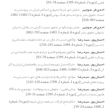
فقهی
[دوره 2، شماره 4، 1399، صفحه 78-93]
احدی‏ فر، منوچهر
تحلیل حق شرط جمهوری اسلامی ایران در پیوستن به
اسناد حقوق بشر با توجه به فرهنگ بومی
[دوره 5، شماره 5 ( 1402)، 1402،
صفحه 903-920]
احدی فر، منوچهر
نقش یونسکو در تحقق نسبیت گرایی در تقابل با جهان
شمولی حقوق بشر
[دوره 6، شماره 5، 1403، صفحه 783-802]
احسان‌پور، سید رضا
واکاوی استرداد مال در مرحله تحقیقات مقدماتی و
دادسرا
[دوره 7، شماره 4، 1404، صفحه 241-256]
احسان پور، سید رضا
واکاوی مفهوم و قلمرو جرایم علیه عفت اقتصادی در
رویکرد فقهی
[دوره 2، شماره 4، 1399، صفحه 78-93]
احسان پور، سید رضا
جایگاه مدل توسعه انسانی در نظام قضایی ایران و آثار
آن
[دوره 3، شماره 5 ( 1400)، 1400، صفحه 823-840]
احسان پور، سیدرضا
موانع، چالش‌ها و محدودیت‌های حق دسترسی به
پرونده‌های قضایی
[دوره 1، شماره 2، 1398، صفحه 120-142]
احسان پور، سیدرضا
مبانی فقهی - حقوقی دیه یوم‌الاداء؛ موضوع ماده 490
قانون مجازات اسلامی
[دوره 2، شماره 2، 1399، صفحه 31-39]
احسان پور، سیدرضا
حکم مانع الزکات در فقه جزای شیعه
[دوره 3، شماره
2، 1400، صفحه 24-39]