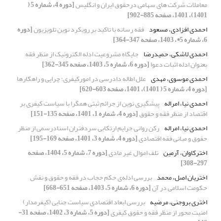
معاملات شرکت های سهامی درحقوق ایران و انگلیس
[دوره 4، شماره 5 (
1401)، 1401، صفحه 885-902]
احمدی افزادی، مسعود
فقه رسانه با تاکید بر رویکرد نوین تلویزیون
[دوره
6، شماره 5*، 1403، صفحه 347-364]
احمدی لاشکی، حمیدرضا
جایگاه مشروعیت ادله الکترونیک از منظر فقه
بعنوان ادله اثبات دعوا
[دوره 6، شماره 5، 1403، صفحه 345-362]
احمدی موسوی، مهدی
علل اطاله دادرسی در امورکیفری؛ چرایی و راهکارها
[دوره 4، شماره 5 ( 1401)، 1401، صفحه 603-620]
احمدی نیا، امراله
پیشگیری نوین از جرائم ثبتی همگرا با سیاست کیفری بر
اقتصاد از منظر فقه و حقوق
[دوره 4، شماره 1، 1401، صفحه 135-151]
احمدی نیا، امراله
رکن روانی جرایم ارتکابی سردفتران اسنادرسمی از منظر
حقوق و مبانی فقه اقتصادی
[دوره 4، شماره 3، 1401، صفحه 169-195]
اخترکاوان، آرمین
تلف اموال غیر مادی
[دوره 7، شماره 5، 1404، صفحه
297-308]
اختریان اصل، محمد
بررسی ادله‌ی حکم حجاب در فقه و حقوق و نقش
حکومت اسلامی در آن
[دوره 6، شماره 5، 1403، صفحه 651-668]
اختری بروجنی، مرضیه
بررسی ابعاد اقتصادی سیاست جنایی (کیفرمدار)
امنیت محور از منظر فقه و حقوق کیفری
[دوره 5، شماره 3، 1402، صفحه 31-