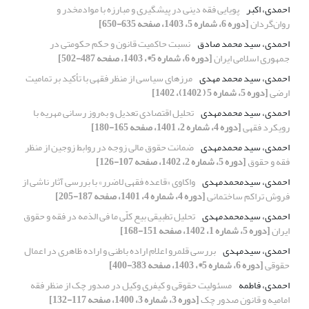
احمدی، اکبر
پویایی فقه دینی در پیشگیری و مبارزه با موادمخدر و
روان‌گردان
[دوره 6، شماره 5، 1403، صفحه 635-650]
احمدی، سید محمد صادق
نسبت حاکمیت قانون و حکم حکومتی در
جمهوری اسلامی ایران
[دوره 6، شماره 5*، 1403، صفحه 487-502]
احمدی، سید محمد مهدی
مرزهای سیاسی از منظر فقهی با تأکید بر تمامیت
ارضی
[دوره 5، شماره 5 ( 1402)، 1402]
احمدی، سید محمدمهدی
تحلیل اقتصادی تعدیل و به‌روز رسانی مهریه با
رویکرد فقهی
[دوره 4، شماره 2، 1401، صفحه 165-180]
احمدی، سید محمدمهدی
ضمانت حقوق مالی زوجه در روابط زوجین از منظر
فقه و حقوق
[دوره 5، شماره 2، 1402، صفحه 107-126]
احمدی، سیدمحمدمهدی
واکاوی «قاعده فقهی لاضرر» با بررسی آثار ناشی از
فروش تراکم ساختمانی
[دوره 4، شماره 4، 1401، صفحه 187-205]
احمدی، سیدمحمدمهدی
تحلیل تطبیقی بیع کلّی ما فی الذمه در فقه و حقوق
ایران
[دوره 5، شماره 1، 1402، صفحه 151-168]
احمدی، سیدمهدی
بررسی قلمرو اعلام اراده باطنی و اراده ظاهری در اعمال
حقوقی
[دوره 6، شماره 5*، 1403، صفحه 383-400]
احمدی، فاطمه
مسئولیت حقوقی و کیفری وکیل در صدور چک از منظر فقه
امامیه و قانون صدور چک
[دوره 3، شماره 3، 1400، صفحه 117-132]