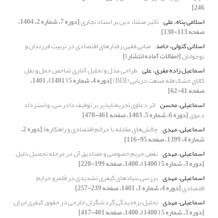
246]
اسلامی پناه، علی
تاثیر منشاء دین بر اسناد تجاری
[دوره 7، شماره 2، 1404،
صفحه 113-130]
اسلانی کتولی، حامد
مبانی فقهی رفتارهای اقتصادی در تربیت فرزندان و
نوجوانان
[(مقالات آماده انتشار)]
اسماعیل زاده مقری، علی
طراحی مدل و تحلیل آماری شاخص حمل و نقل
کالای خشک فله صنعت دریایی (BDI)
[دوره 4، شماره 5 ( 1401)، 1401،
صفحه 41-62]
اسماعیلی، محسن
اثر دعاوی تجزیه‌ناپذیر بر توقیف دادرسی، و استرداد
دعوی
[دوره 6، شماره 5، 1403، صفحه 461-478]
اسماعیلی، مهدی
چالش‌های مقابله با جرائم اقتصادی و راهکارها
[دوره 2،
شماره 4، 1399، صفحه 95-116]
اسماعیلی، مهدی
نقض حریم خصوصی و مصادیق آن در مرحله تحصیل دلیل
[دوره 3، شماره 5 ( 1400)، 1400، صفحه 199-220]
اسماعیلی، مهدی
بررسی بنیادهای کیفری تشدیدی در قلمرو جرایم
اقتصادی
[دوره 4، شماره 1، 1401، صفحه 239-257]
اسماعیلی، مهدی
تحلیل بزه‌دیدگی گردشگران خارجی در حقوق کیفری ایران
[دوره 3، شماره 5 ( 1400)، 1400، صفحه 401-417]