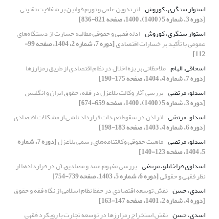
استوار سنگری، کوروش
اثر تدوین علمی و تورم قوانین بر شفافیت تقنینی
[دوره 3، شماره 5 ( 1400)، 1400، صفحه 821-836]
استوار سنگری، کوروش
ادله فقهی و حقوقی مطالبه خسارت از دستگاه‌های
عمومی با تأکید بر خسارات اقتصادی
[دوره 7، شماره 2، 1404، صفحه 99-
112]
اسحاقی، الهام
ملاحظاتی بر بزه اخلال در نظام اقتصادی از طریق رمزارزها
[دوره 7، شماره 4، 1404، صفحه 175-190]
اسدلو، مرتضی
بررسی آثار وکالت بلاعزل در فقه، حقوق ایران و انگلیس
[دوره 3، شماره 5 ( 1400)، 1400، صفحه 659-674]
اسدلو، مرتضی
اثر اذن در سقوط تعهدات قرارداد ناشی از مشکلات اقتصادی
[دوره 6، شماره 4، 1403، صفحه 183-198]
اسدلو، مرتضی
ماهیت حقوقی وکالتنامه‌های رسمی بلاعزل
[دوره 7، شماره
5، 1404، صفحه 123-140]
اسدلوی قراخانلو، مرتضی
بررسی مفهوم عمد و مصادیق آن در قراردادها از
نظر فقهی و حقوقی
[دوره 6، شماره 5، 1403، صفحه 739-754]
اسدی، حسن
نقش توسعه اقتصادی در حفظ نظام اسلامی از نگاه فقه و حقوق
[دوره 4، شماره 2، 1401، صفحه 147-163]
اسدی، حسن
نقش استخراج رمزارزها در توسعه تجارت با رویکرد فقهی