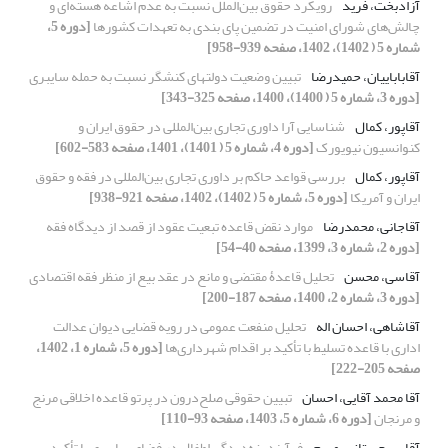
آزادبخت، فرید
رویکرد حقوق بین‌الملل نسبت به عدم اشاعه هسته‌ای و
چالش‌های شورای امنیت در تضمین پای بندی به تعهدات کشورها
[دوره 5،
شماره 5 ( 1402)، 1402، صفحه 939-958]
آقاباباییان، حمیدرضا
تبیین وضعیت دولتهای کنشگر نسبت به حمله سایبری
[دوره 3، شماره 5 ( 1400)، 1400، صفحه 325-343]
آقاپور، کمال
شناسایی آرا داوری تجاری بین‌المللی در حقوق ایران و
کنوانسیون نیویورک
[دوره 4، شماره 5 ( 1401)، 1401، صفحه 583-602]
آقاپور، کمال
بررسی قواعد حاکم بر داوری تجاری بین‌المللی در فقه و حقوق
ایران و آمریکا
[دوره 5، شماره 5 ( 1402)، 1402، صفحه 921-938]
آقاجانی، محمدرضا
موارد نقض قاعده تبعیت عقود از قصد از دیدگاه فقه
[دوره 2، شماره 3، 1399، صفحه 40-54]
آقاسی، محسن
تحلیل قاعدۀ مقتضی و مانع در عقد بیع از منظر فقه اقتصادی
[دوره 3، شماره 2، 1400، صفحه 187-200]
آقاشاهی، احسان اله
تحلیل منفعت عمومی در رویه قضایی دیوان عدالت
اداری با قاعده تسلیط ‌با تأکید بر اقدام شهرداری‌ها
[دوره 5، شماره 1، 1402،
صفحه 205-222]
آقا محمد آقایی، احسان
تبیین حقوقی صلح‌درون در پرتو قاعده اخلاقی مرنج
و مرنجان
[دوره 6، شماره 5، 1403، صفحه 93-110]
آقایی بجستانی، مریم
فرآیند بزه‌دیدگی اطفال در فضای سایبری با تأکید بر