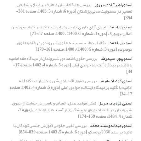
اسدی امیرآبادی، بهروز
بررسی جایگاه انسان متعارف بر مبنای تشخیص
تقصیر در مسئولیت مدنی پزشکان
[دوره 6، شماره 5، 1403، صفحه 381-
394]
اسدیان، احمد
اجرای آرای داوری خارجی در ایران با تاکید بر کنوانسیون بین
المللی نیویورک
[دوره 3، شماره 5 ( 1400)، 1400، صفحه 57-71]
اسدیان، احمد
تکالیف دولت، نسبت به حقوق شهروندی در فقه وحقوق
موضوعه
[دوره 3، شماره 5 ( 1400)، 1400، صفحه 161-179]
اسدی‌پور، سیدرضا
بررسی حقوق اقتصادی شهروندان از دیدگاه فقه امامیه
با تأکید بردیدگاه آیت‌الله جوادی آملی
[دوره 5، شماره 4، 1402، صفحه 17-
34]
اسدی کوه‌باد، هرمز
بررسی حقوق اقتصادی شهروندان از دیدگاه فقه
امامیه با تأکید بردیدگاه آیت‌الله جوادی آملی
[دوره 5، شماره 4، 1402، صفحه
17-34]
اسدی کوه باد، هرمز
نقش قواعد عدل، انصاف و لاضرر در حمایت از حقوق
شهروندان در اقتصاد تورم‌زا و پیشگیری از آسیب‌های اجتماعی
[دوره 7،
شماره 4، 1404، صفحه 159-174]
اسدی مهماندوست، محمد
بررسی فقهی حقوقی آموزش جنسی کودکان با
تاکید بر سند 2030 یونسکو
[دوره 6، شماره 5، 1403، صفحه 839-854]