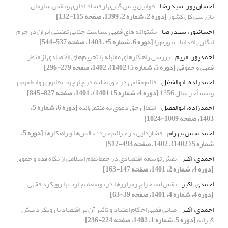
احسان پور، سیدرضا
قوانین پیش گیری از فساد اداری و نقش سازمان
بازرسی کل کشور
[دوره 2، شماره 2، 1399، صفحه 115-132]
احسانپور، سید رضا
پشتوانه های فقهی سیاست جنایی تقنینی ایران در جرم
انگاری اقدامات تورم زا
[دوره 6، شماره 5*، 1403، صفحه 537-544]
احمدپور، مریم
بررسی راهکارهای مقابله با تحریم‌های اقتصادی از منظر
فقهی و حقوقی
[دوره 5، شماره 5 ( 1402)، 1402، صفحه 279-296]
احمدزاده، ابوالفضل
قائم مقامی در حق تخلیه در چارچوب قانون روابط موجر
و مستأجر سال 1356
[دوره 4، شماره 5 ( 1401)، 1401، صفحه 827-845]
احمدزاده، ابوالفضل
انتقال حق دعوی به منتقل‌الیه
[دوره 6، شماره 5،
1403، صفحه 1009-1024]
احمد منش، بهرام
قضازدایی در جرائم خرد: چالش‌ها و راهکارها
[دوره 5،
شماره 5 ( 1402)، 1402، صفحه 493-512]
احمدی، اکبر
نقش توسعه اقتصادی در حفظ نظام اسلامی از نگاه فقه و حقوق
[دوره 4، شماره 2، 1401، صفحه 147-163]
احمدی، اکبر
نقش استخراج رمزارزها در توسعه تجارت با رویکرد فقهی
[دوره 4، شماره 4، 1401، صفحه 39-63]
احمدی، اکبر
مبانی فقهی احکام اعتیاد و تأثیر آن بر اقتصاد با رویکرد پیش
گیرانه
[دوره 5، شماره 1، 1402، صفحه 224-236]