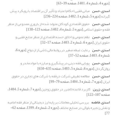
[دوره 4، شماره 4، 1401، صفحه 39-63]
اسدی، حسن
مبانی فقهی احکام اعتیاد و تأثیر آن بر اقتصاد با رویکرد پیش
گیرانه
[دوره 5، شماره 1، 1402، صفحه 224-236]
اسدی، حسن
حقوق اقتصادی کودکان متولد شده از باروری مصنوعی از منظر
فقه و حقوق اسلامی
[دوره 5، شماره 4، 1402، صفحه 123-138]
اسدی، حسن
نظم عمومی و اخلاق حسنه اقتصادی از منظر منابع فقهی و
حقوق ایران
[دوره 6، شماره 2، 1403، صفحه 17-32]
اسدی، حسن
رعایت غبطه صغیر در روابط مالی ناشی از ازدواج
[دوره 6،
شماره 4، 1403، صفحه 52-37]
اسدی، حسن
پویایی فقه دینی در پیشگیری و مبارزه با موادمخدر و
روان‌گردان
[دوره 6، شماره 5، 1403، صفحه 635-650]
اسدی، حسن
مطالعه تطبیقی شرکت درفقه با شرکت های تجاری در حقوق
ایران
[دوره 7، شماره 3، 1404، صفحه 79-99]
اسدی، زرین
کاربرد قاعده لاضرر در حقوق زوجین
[دوره 7، شماره 5، 1404،
صفحه 107-122]
اسدی، فاطمه
بررسی تحلیلی معاملات بر پایه ارز دیجیتالی از منظر فقه امامیه
و نقش زنجیره بلوکی در صنایع مختلف
[دوره 2، شماره 4، 1399، صفحه 62-
77]