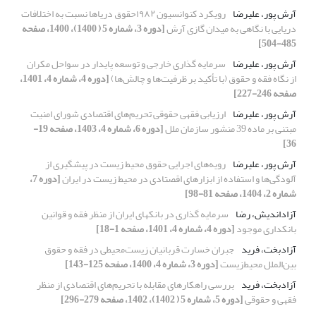
آرش پور، علیرضا
رویکرد کنوانسیون ۱۹۸۲حقوق دریاها نسبت به اختلافات
دریایی با نگاهی به میدان گازی آرش
[دوره 3، شماره 5 ( 1400)، 1400، صفحه
485-504]
آرش پور، علیرضا
سرمایه گذاری خارجی و توسعه پایدار در سواحل مکران
از نگاه فقه و حقوق (با تأکید بر ظرفیت‌ها و چالش‌ها)
[دوره 4، شماره 4، 1401،
صفحه 246-227]
آرش پور، علیرضا
ارزیابی فقهی حقوقی تحریم‌های اقتصادی شورای امنیت
مبتنی بر ماده 39 منشور سازمان ملل
[دوره 6، شماره 4، 1403، صفحه 19-
36]
آرش پور، علیرضا
رویه‌های اجرایی حقوق محیط زیست در پیشگیری از
آلودگی‌ها و استفاده از ابزارهای اقصتادی در محیط زیست در ایران
[دوره 7،
شماره 2، 1404، صفحه 81-98]
آزاداندیش، رضا
سرمایه گذاری در بانکهای ایران از منظر فقه و قوانین
بانکداری موجود
[دوره 4، شماره 4، 1401، صفحه 1-18]
آزادبخت، فرید
جبران خسارت قربانیان زیست‌محیطی در فقه و حقوق
بین‌الملل محیط‌زیست
[دوره 3، شماره 4، 1400، صفحه 125-143]
آزادبخت، فرید
بررسی راهکارهای مقابله با تحریم‌های اقتصادی از منظر
فقهی و حقوقی
[دوره 5، شماره 5 ( 1402)، 1402، صفحه 279-296]