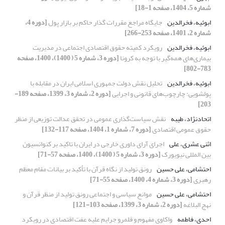
شماره 5، 1404، صفحه 1-18]
ابوئیه، فخرالدین
جایگاه مراجع مقررات گذار حاکم بر بازار پول
[دوره 4،
شماره 2، 1401، صفحه 253-266]
ابوئیه، فخرالدین
رویکرد کمیته حقوق اقتصادی اجتماعی در مدیریت
بیماری‌های همه‌گیر با توجه به کرونا
[دوره 3، شماره 5 ( 1400)، 1400، صفحه
783-802]
ابوئیه، فخرالدین
تحلیل نقش دولت جمهوری اسلامی ایران در مقابله با
پولشویی: چارچوب‌های قانونی و اجرایی
[دوره 2، شماره 3، 1399، صفحه 189-
203]
اتحادنژاد، طیبه
نقش سیاست‌گذاری عمومی در تحقق عدالت توزیعی از منظر
حقوق عمومی اقتصادی
[دوره 7، شماره 1، 1404، صفحه 117-132]
اثنی عشری، علی
اجرای آرای داوری خارجی در ایران با تاکید بر کنوانسیون
بین المللی نیویورک
[دوره 3، شماره 5 ( 1400)، 1400، صفحه 57-71]
احتشامی، علی حسین
رونق تولید از نگاه قرآن با تأکید بر بیانات مقام معظم
رهبری
[دوره 3، شماره 4، 1400، صفحه 55-71]
احتشامی، علی حسین
موانع سیاسی و اجتماعی رونق تولید از منظر قرآن و
نهج البلاغه
[دوره 2، شماره 3، 1399، صفحه 103-121]
احدی، فاطمه
واکاوی مفهوم و قلمرو جرایم علیه عفت اقتصادی در رویکرد