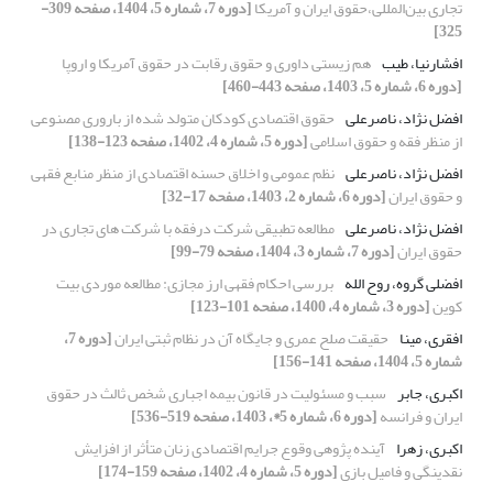
تجاری بین‌المللی،حقوق ایران و آمریکا
[دوره 7، شماره 5، 1404، صفحه 309-
325]
افشارنیا، طیب
هم زیستی داوری و حقوق رقابت در حقوق آمریکا و اروپا
[دوره 6، شماره 5، 1403، صفحه 443-460]
افضل نژاد، ناصرعلی
حقوق اقتصادی کودکان متولد شده از باروری مصنوعی
از منظر فقه و حقوق اسلامی
[دوره 5، شماره 4، 1402، صفحه 123-138]
افضل نژاد، ناصرعلی
نظم عمومی و اخلاق حسنه اقتصادی از منظر منابع فقهی
و حقوق ایران
[دوره 6، شماره 2، 1403، صفحه 17-32]
افضل نژاد، ناصرعلی
مطالعه تطبیقی شرکت درفقه با شرکت های تجاری در
حقوق ایران
[دوره 7، شماره 3، 1404، صفحه 79-99]
افضلی گروه، روح الله
بررسی احکام فقهی ارز مجازی: مطالعه موردی بیت
کوین
[دوره 3، شماره 4، 1400، صفحه 101-123]
افقری، مینا
حقیقت صلح عمری و جایگاه آن در نظام ثبتی ایران
[دوره 7،
شماره 5، 1404، صفحه 141-156]
اکبری، جابر
سبب و مسئولیت در قانون بیمه اجباری شخص ثالث در حقوق
ایران و فرانسه
[دوره 6، شماره 5*، 1403، صفحه 519-536]
اکبری، زهرا
آینده پژوهی وقوع جرایم اقتصادی زنان متأثر از افزایش
نقدینگی و فامیل بازی
[دوره 5، شماره 4، 1402، صفحه 159-174]