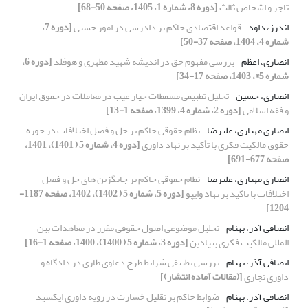
تاجر و اشخاص ثالث
[دوره 8، شماره 1، 1405، صفحه 50-68]
اندرز، داود
قواعد اقتصادی حاکم بر دادرسی در امور حسبی
[دوره 7،
شماره 4، 1404، صفحه 37-50]
انصاری، اعظم
بررسی مفهوم حق در اندیشه شهید مطهری و هوفلد
[دوره 6،
شماره 5*، 1403، صفحه 17-34]
انصاری، حسین
تحلیل تطبیقی مسقطات خیار عیب در معاملات در حقوق ایران
و فقه اسلامی
[دوره 2، شماره 4، 1399، صفحه 1-13]
انصاری مهیاری، علیرضا
نظام حقوقی حاکم بر حل و فصل اختلافات در حوزه
حقوق مالکیت فکری با تأکید بر نهاد داوری
[دوره 4، شماره 5 ( 1401)، 1401،
صفحه 677-691]
انصاری مهیاری، علیرضا
نظام حقوقی حاکم بر جایگزین های حل و فصل
اختلافات با تاکید بر نهاد وایپو
[دوره 5، شماره 5 ( 1402)، 1402، صفحه 1187-
1204]
انصافی آذر، بهنام
تحلیل موضوعی اصول حقوقی مقرر در معاهدات بین
المللی مالکیت فکری بنیادین
[دوره 3، شماره 5 ( 1400)، 1400، صفحه 1-16]
انصافی آذر، بهنام
بررسی تطبیقی شرایط طرح دعاوی طاری در دادگاه و
داوری تجاری
[(مقالات آماده انتشار)]
انصافی آذر، بهنام
ضوابط حاکم بر تقلیل خسارت در رویه داوری ایکسید