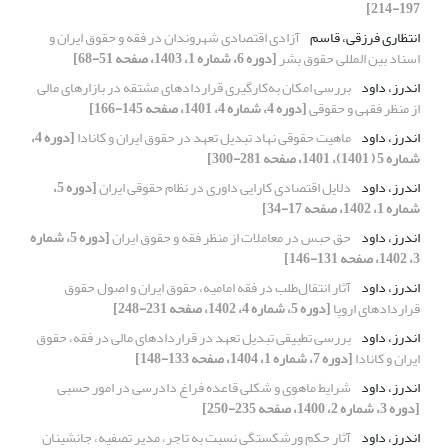
197-214]
انتظاری فرزقی، قاسم
آزادی اقتصادی شهروندان در فقه و حقوق ایران و
اسناد بین المللی حقوق بشر
[دوره 6، شماره 1، 1403، صفحه 51-68]
اندرز، داود
بررسی امکان به‌کارگیری قراردادهای مشتقه در بازارهای مالی
از منظر فقهی و حقوقی
[دوره 4، شماره 4، 1401، صفحه 145-166]
اندرز، داود
ماهیت حقوقی نهاد تبدیل تعهد در حقوق ایران و کانادا
[دوره 4،
شماره 5 ( 1401)، 1401، صفحه 281-300]
اندرز، داود
دلایل اقتصادی کارایی داوری در نظام حقوقی ایران
[دوره 5،
شماره 1، 1402، صفحه 17-34]
اندرز، داود
حق حبس در معاملات از منظر فقه و حقوق ایران
[دوره 5، شماره
3، 1402، صفحه 131-146]
اندرز، داود
آثار انتقال‌طلب در فقه امامیه، حقوق ایران و اصول حقوق
قراردادهای اروپا
[دوره 5، شماره 4، 1402، صفحه 231-248]
اندرز، داود
بررسی تطبیقی تبدیل تعهد در قراردادهای مالی در فقه، حقوق
ایران و کانادا
[دوره 7، شماره 1، 1404، صفحه 133-148]
اندرز، داود
شرایط ماهوی و شکلی قاعده فراغ دادرسی در امور حسبی
[دوره 3، شماره 2، 1400، صفحه 235-250]
اندرز، داود
آثار حکم ورشکستگی نسبت به تاجر، مدیر تصفیه، جانشینان