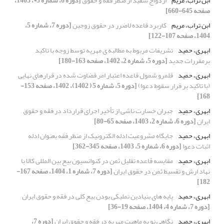
ابن تراب، مریم
ازدواج سفید از منظر فقه و حقوق
[دوره 6، شماره 5*، 1403،
صفحه 645-660]
ابن تراب، مریم
کاربرد قاعده لاضرر در حقوق زوجین
[دوره 7، شماره 5،
1404، صفحه 107-122]
ابهری، حمید
تشریفات مربوط به مطالبه ی مهریه توسط زوجه با تاکید
برمقررات جدید
[دوره 5، شماره 2، 1402، صفحه 163-180]
ابهری، حمید
قلمرو شمول قاعده اعتبار امر قضاوت شده در قرارهای نهایی
(با تاکید بر قرار سقوط دعوا)
[دوره 5، شماره 5 ( 1402)، 1402، صفحه 153-
168]
ابهری، حمید
جبران خسارت ناشی از تأخیر اجرای قرارداد در فقه و حقوق
ایران
[دوره 6، شماره 2، 1403، صفحه 65-80]
ابهری، حمید
جایگاه مشروعیت ادله الکترونیک از منظر فقه بعنوان ادله
اثبات دعوا
[دوره 6، شماره 5، 1403، صفحه 345-362]
ابهری، حمید
مقایسه قاعده تقلیل ثمن در کنوانسیون بیع بین المللی کالا با
نهاد ارش و تقسیط ثمن در حقوق ایران
[دوره 7، شماره 1، 1404، صفحه 167-
182]
ابهری، حمید
پایه های بنیادین تملیکی بودن بیع کلی در فقه و حقوق ایران
[دوره 7، شماره 4، 1404، صفحه 19-36]
ابهری، حمید
نگاهی نو به ماهیت مهریه در فقه و حقوق ایران
[دوره 7،