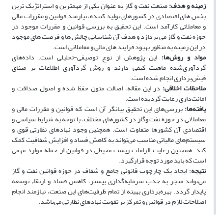
زمینه و هدف:
صنعت نفت و گاز به عنوان یکی از مهمترین و استراتژیک ترین
بخش های اقتصادی در کشورهای تولید کننده، نیازمند قوانین و مقررات مالی
و معاملاتی کارآمد است. این تحقیق به بررسی قوانین و مقررات موجود در
حوزه نفت و گاز می پردازد و هدف آن شناسایی چالش ها و فرصت های موجود
در این زمینه به منظور بهبود فرایند های مالی و معاملاتی است.
مواد و روش‌ها:
این پژوهش از نوع توصیفی-تحلیلی است. داده‌های
گردآوری‌شده ماهیت کیفی دارند و روش گردآوری اطلاعات بر مبنای
فیش‌برداری انجام شده است.
ملاحظات اخلاقی:
در این مقاله، اصالت متون حفظ شده و اصول صداقت و
امانت‌داری رعایت گردیده است.
یافته‌ها:
بررسی‌های این تحقیق بیانگر آن است که قوانین و مقررات مالی و
معاملاتی در حوزه نفت وگاز در کشورهای مختلف، با توجه به شرایط سیاسی و
اقتصادی آن کشورها متفاوت است. همچنین وجود نهادهای نظارتی قوی و
سیستم‌های مالیاتی مناسب می‌تواند به کاهش فساد و افزایش شفافیت کمک
کند. همچنین رعایت الزامات زیست محیطی در قوانین از جمله موارد مهمی
است که باید مورد توجه قرارگیرد.
نتیجه
: ایجاد یک چارچوب قانونی جامع و شفاف در حوزه قوانین نفت و گاز
می‌تواند منجر به جذب سرمایه‌گذاری بیشتر، کاهش فساد و ارتقاء توسعه
پایدار گردد. بهره‌برداری بهینه از تمام ظرفیت‌های این صنعت، نیازمند انجام
اصلاحات لازم در قوانین و تمرکز بر تقویت نهادهای نظارتی می‌باشد.