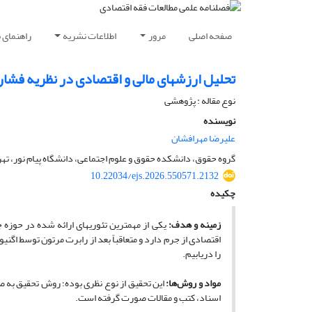
صفحه اصلی
مرور
اطلاعات نشریه
راهنمای 
تحلیل ارزشهای مالی و اقتصادی در نظریه فشار 
نوع مقاله : پژوهشی
نویسنده
علیرضا مهرافشان
گروه حقوق، دانشکده حقوق و علوم اجتماعی، دانشگاه پیام نور، تهرا
10.22034/ejs.2026.550571.2132
چکیده
زمینه و هدف
:
یکی از مهمترین تئوریهای ارائه شده در حوزه 
اقتصادی از جرم دارد و متعاقباً بعد از رابرت مرتون توسط اگن
را دریابیم.
مواد و روش‌ها:
این تحقیق از نوع نظری بوده؛ روش تحقیق به ص
اسناد، کتب و مقالات صورت گرفته است.