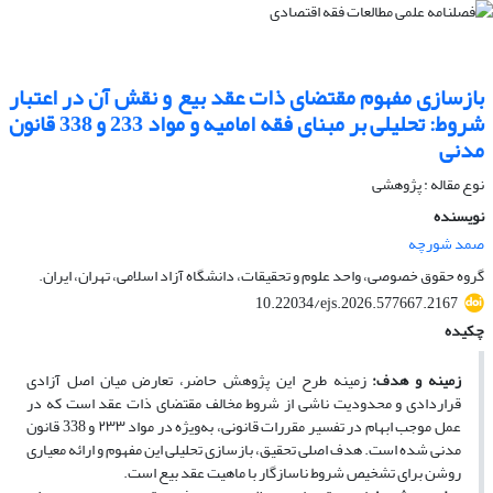
بازسازی مفهوم مقتضای ذات عقد بیع و نقش آن در اعتبار
شروط: تحلیلی بر مبنای فقه امامیه و مواد 233 و 338 قانون
مدنی
نوع مقاله : پژوهشی
نویسنده
صمد شورچه
گروه حقوق خصوصی، واحد علوم و تحقیقات، دانشگاه آزاد اسلامی، تهران، ایران.
10.22034/ejs.2026.577667.2167
چکیده
زمینه و هدف:
زمینه طرح این پژوهش حاضر، تعارض میان اصل آزادی
قراردادی و محدودیت ناشی از شروط مخالف مقتضای ذات عقد است که در
عمل موجب ابهام در تفسیر مقررات قانونی، به‌ویژه در مواد ۲۳۳ و 338 قانون
مدنی شده است. هدف اصلی تحقیق، بازسازی تحلیلی این مفهوم و ارائه معیاری
روشن برای تشخیص شروط ناسازگار با ماهیت عقد بیع است.