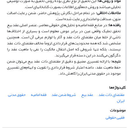
مواد و روش­ ها:
این تحقیق از نوع نظری بوده ‌روش تحقیق به صورت توصیفی
تحلیلی می‏باشد و روش جمع‏آوری اطلاعات بصورت کتابخانه‏ای است.
ملاحظات اخلاقی:
در تمام مراحل نگارش پژوهش حاضر، ضمن رعایت اصالت
متون، صداقت و امانت­داری رعایت شده است.
یافته ­ها:
در منابع فقه امامیه و تحلیل‌های حقوقی معاصر، عنصر اصلی عقد بیع
تحقق تملیک واقعی عین در برابر عوض معلوم است و بسیاری از اختلاف‌ها
ناشی از خلط میان مقتضای ذات عقد و آثار یا لوازم عرفی آن است. همچنین
مشخص شد که همه محدودیت‌های قراردادی لزوماً مخالف مقتضای ذات عقد
نیستند، بلکه تنها شروطی که اصل انتقال مالکیت را نفی یا ماهیت عقد را
دگرگون می‌کنند در این دسته قرار می‌گیرند.
نتیجه
:
با ارائه تفسیری مضیق و دقیق از مقتضای ذات عقد بیع می‌توان ضمن
حفظ ماهیت عقد، دامنه اعتبار شروط قراردادی را تقویت و ابهام‌های تفسیری
موجود در حقوق مدنی ایران را کاهش داد.
کلیدواژه‌ها
مقتضای ذات عقد
عقد بیع
شروط ضمن عقد
فقه امامیه
حقوق مدنی
ایران
موضوعات
فقهی حقوقی