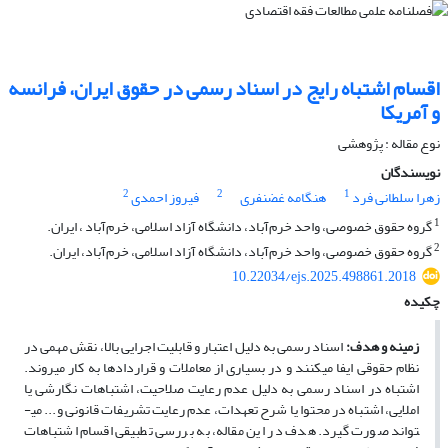
اقسام اشتباه رایج در اسناد رسمی در حقوق ایران، فرانسه
و آمریکا
نوع مقاله : پژوهشی
نویسندگان
2
2
1
زهرا سلطانی فرد
هنگامه غضنفری
فیروز احمدی
1
گروه حقوق خصوصی، واحد خرم‌آباد، دانشگاه آزاد اسلامی، خرم‌آباد ، ایران.
2
گروه حقوق خصوصی، واحد خرم‌آباد، دانشگاه آزاد اسلامی، خرم‌آباد، ایران.
10.22034/ejs.2025.498861.2018
چکیده
زمینه و هدف:
اسناد رسمی به دلیل اعتبار و قابلیت اجرایی بالا، نقش مهمی در
نظام حقوقی ایفا می­کنند و در بسیاری از معاملات و قراردادها به کار می­روند.
اشتباه در اسناد رسمی به دلیل عدم رعایت صلاحیت، اشتباهات نگارشی یا
املایی، اشتباه در محتوا یا شرح تعهدات، عدم رعایت تشریفات قانونی و... می­
تواند صورت گیرد. هدف در این مقاله، به بررسی تطبیقی اقسام اشتباهات