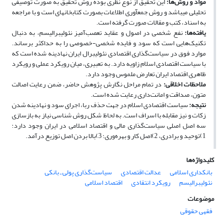
مواد و روش
ها:
این تحقیق از نوع نظری بوده ‌روش تحقیق به صورت توصیفی
تحلیلی می‏باشد و روش جمع‏آوری اطلاعات بصورت کتابخانه‏ای است و با مراجعه
به اسناد، کتب و مقالات صورت گرفته است.
یافته
ها:
نفع شخصی در اصول و عقاید تعصب
آمیز نئولیبرالیسم، به دنبال
تکنیک
هایی است که سود و فایده شخصی-خصوصی را به حداکثر برساند.
موارد فوق در سیاست
گذاری اقتصادی نئولیبرال ایران نهادینه شده است که
با سیاست اقتصادی اسلام زاویه دارد. به تعبیری، میان رویکرد عملی و رویکرد
ظاهری اقتصاد ایران تعارض ملموس وجود دارد.
ملاحظات اخلاقی:
در تمام مراحل نگارش پژوهش حاضر، ضمن رعایت اصالت
متون، صداقت و امانت
داری رعایت شده است.
نتیجه
:
سیاست اقتصادی اسلام در جهت حذف ربا، اجرای سود و نهادینه شدن
زکات و نیز مقابله با اسراف است. به لحاظ شکل روش شناسی نیاز به بازسازی
سه اصل اصلی سیاست‌گذاری مالی و اقتصاد اسلامی در ایران وجود دارد؛
1)توحید و برادری، 2)اصل کار و بهره
وری؛ 3)بالا بردن اصل توزیع درآمد.
کلیدواژه‌ها
بانکداری اسلامی
عدالت اقتصادی
سیاست‌گذاری پولی ـ بانکی
نئولیبرالیسم
رویکرد انتقادی
اقتصاد اسلامی
موضوعات
فقهی حقوقی