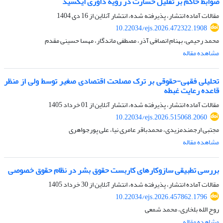
ضوابط حاکم بر تقلیل خسارت در رویه داوری ایکسید
مقالات آماده انتشار، پذیرفته شده، انتشار آنلاین از
16 دی 1404
10.22034/ejs.2026.472322.1908
محمد رحیمی، بهنام انصافی آذر، مصطفی ماندگار، مهسا حسینی مقدم
مشاهده مقاله
تحلیلی فقهی-حقوقی بر ترک مصلحت اقتصادی صغیر توسط ولی از منظر
قاعده رعایت غبطه
مقالات آماده انتشار، پذیرفته شده، انتشار آنلاین از
01 خرداد 1405
10.22034/ejs.2026.515068.2060
مجتبی ارجمندمزیدی، محمدباقر عامری نیا، علی پورجواهری
مشاهده مقاله
بررسی تطبیقی سازوکارهای کاربست حقوق بشر در نظام حقوق خصوصی
مقالات آماده انتشار، پذیرفته شده، انتشار آنلاین از
30 خرداد 1405
10.22034/ejs.2026.457862.1796
روح الله بلخاری، محمد شمعی
مشاهده مقاله