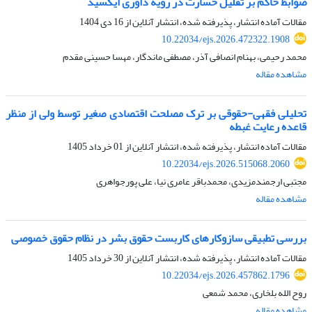
ضوابط حاکم بر تقلیل خسارت در رویه داوری ایکسید
مقالات آماده انتشار، پذیرفته شده، انتشار آنلاین از
16 دی 1404
10.22034/ejs.2026.472322.1908
محمد رحیمی، بهنام انصافی آذر، مصطفی ماندگار، مهسا حسینی مقدم
مشاهده مقاله
تحلیلی فقهی-حقوقی بر ترک مصلحت اقتصادی صغیر توسط ولی از منظر
قاعده رعایت غبطه
مقالات آماده انتشار، پذیرفته شده، انتشار آنلاین از
01 خرداد 1405
10.22034/ejs.2026.515068.2060
مجتبی ارجمندمزیدی، محمدباقر عامری نیا، علی پورجواهری
مشاهده مقاله
بررسی تطبیقی سازوکارهای کاربست حقوق بشر در نظام حقوق خصوصی
مقالات آماده انتشار، پذیرفته شده، انتشار آنلاین از
30 خرداد 1405
10.22034/ejs.2026.457862.1796
روح الله بلخاری، محمد شمعی
مشاهده مقاله