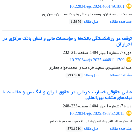
10.22034/ejs.2024.466149.1861
محمدعلی معینیان، یوسف درویشی هویدا، محسن حسن پور
مشاهده مقاله
اصل مقاله
1.59 M
توقف در ورشکستگی بانک‌ها و مؤسسات مالی و نقش بانک مرکزی در
احراز آن
دوره 7، شماره 1، بهار 1404، صفحه
215-232
10.22034/ejs.2025.444811.1709
عبداله جمشیدی، سعید خردمندی، محمدجواد جعفری
مشاهده مقاله
اصل مقاله
793.99 K
مبانی حقوقی خسارت دریایی در حقوق ایران و انگلیس و مقایسه با
نهادهای مشابه بین‌المللی
دوره 7، شماره 1، بهار 1404، صفحه
233-248
10.22034/ejs.2025.498752.2015
احمدرضا اخلاقی، شاهین شامی اقدم، حمیده ره انجام
مشاهده مقاله
اصل مقاله
573.17 K