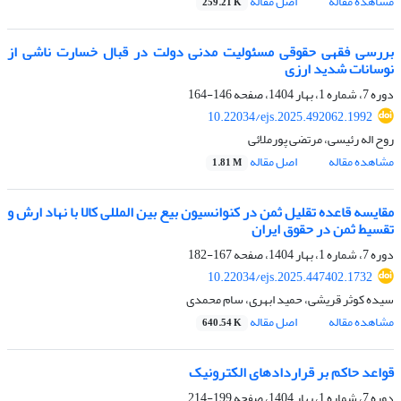
مشاهده مقاله
اصل مقاله
259.21 K
بررسی فقهی حقوقی مسئولیت مدنی دولت در قبال خسارت ناشی از
نوسانات شدید ارزی
دوره 7، شماره 1، بهار 1404، صفحه
146-164
10.22034/ejs.2025.492062.1992
روح اله رئیسی، مرتضی پورملائی
مشاهده مقاله
اصل مقاله
1.81 M
مقایسه قاعده تقلیل ثمن در کنوانسیون بیع بین المللی کالا با نهاد ارش و
تقسیط ثمن در حقوق ایران
دوره 7، شماره 1، بهار 1404، صفحه
167-182
10.22034/ejs.2025.447402.1732
سیده کوثر قریشی، حمید ابهری، سام محمدی
مشاهده مقاله
اصل مقاله
640.54 K
قواعد حاکم بر قراردادهای الکترونیک
دوره 7، شماره 1، بهار 1404، صفحه
199-214