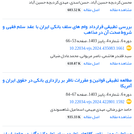
محسن کردبچه حسین آباد، حسن اسدی، مهدی کردبچه حسین آباد
مشاهده مقاله
اصل مقاله
603.52 K
بررسی تطبیقی قرارداد وام های سلف بانکی ایران با عقد سلم فقهی و
شروط صحت آن در مذاهب
دوره 6، شماره 4، پاییز 1403، صفحه
53-66
10.22034/ejs.2024.435083.1661
سید قلندر هاشمی، ناصر مریوانی، محمدعادل ضیائی
مشاهده مقاله
اصل مقاله
618.07 K
مطالعه تطبیقی قوانین و مقررات ناظر بر رازداری بانکی در حقوق ایران و
آمریکا
دوره 6، شماره 4، پاییز 1403، صفحه
67-84
10.22034/ejs.2024.422801.1592
حامد حق رضائی، مهدی میهمی، اسماعیل شاهسوندی
مشاهده مقاله
اصل مقاله
935.33 K
مسئولیت‏ مدنی نقص کالاهای تولیدی برای تولید‏کنندگان در حقوق ایران