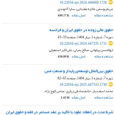
10.22034/ejs.2024.446669.1726
مریم یوسفی، فائزه مقتدایی، سارا آخوندی
مشاهده مقاله
اصل مقاله
699.77 K
حقوق مالی زوجه در حقوق ایران و فرانسه
دوره 7، شماره 1، بهار 1404، صفحه
33-43
10.22034/ejs.2024.447335.1731
ابوالحسن پهلوانی، صالح یمرلی، علی ‏اکبر اسمعیلی
مشاهده مقاله
اصل مقاله
638.89 K
حقوقِ بین‌الملل توسعه‌ی پایدار و صنعتِ مس
دوره 7، شماره 1، بهار 1404، صفحه
65-82
10.22034/ejs.2025.447333.1730
محمد اسفندیار، حاتم صادقی زیازی، عباس کوچ نژاد
مشاهده مقاله
اصل مقاله
1.45 M
شرط مدت در انعقاد عقود با تاکید بر عقد مستمر در فقه و حقوق ایران