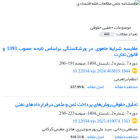
موضوعات =
فقهی حقوقی
تعداد مقالات:
442
مقایسه شرایط ماهوی در ورشکستگی براساس لایحه مصوب 1393 و
قانون تجارت
دوره 7، شماره 2، تابستان 1404، صفحه
191-206
10.22034/ejs.2024.463819.1844
اعظم ابراهیمی
مشاهده مقاله
اصل مقاله
637.99 K
تحلیل حقوقی روش‌های پرداخت ثمن و مثمن درقراردادهای نفتی
دوره 7، شماره 2، تابستان 1404، صفحه
223-238
10.22034/ejs.2025.419074.1563
مصطفی ریحانی، سید علی پورمنوچهری، هادی عظیمی گرکانی
مشاهده مقاله
اصل مقاله
918.51 K